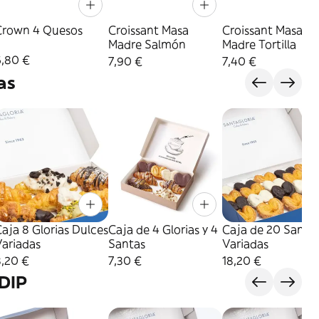
Crown 4 Quesos
Croissant Masa
Croissant Masa
Madre Salmón
Madre Tortilla
6,80 €
7,90 €
7,40 €
as
aja 8 Glorias Dulces
Caja de 4 Glorias y 4
Caja de 20 Santa
Variadas
Santas
Variadas
8,20 €
7,30 €
18,20 €
DIP