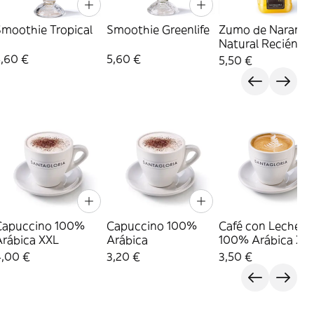
Smoothie Tropical
Smoothie Greenlife
Zumo de Naranja
Natural Recién
Exprimido 330 ml
5,60 €
5,60 €
5,50 €
Capuccino 100%
Capuccino 100%
Café con Leche
Arábica XXL
Arábica
100% Arábica XX
4,00 €
3,20 €
3,50 €