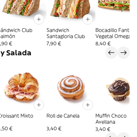
Sándwich Club
Sandwich
Bocadillo Fantást
Salmón
Santagloria Club
Vegetal Omega 3
,90 €
7,90 €
8,40 €
 y Salada
roissant Mixto
Roll de Canela
Muffin Choco
Avellana
4,50 €
3,40 €
3,40 €