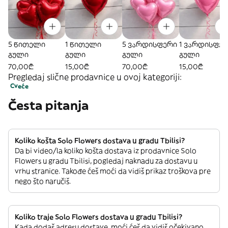
5 წითელი
1 წითელი
5 ვარდისფერი
1 ვარდისფე
გული
გული
გული
გული
70,00₾
15,00₾
70,00₾
15,00₾
Pregledaj slične prodavnice u ovoj kategoriji:
Cveće
Česta pitanja
Koliko košta Solo Flowers dostava u gradu Tbilisi?
Da bi video/la koliko košta dostava iz prodavnice Solo
Flowers u gradu Tbilisi, pogledaj naknadu za dostavu u
vrhu stranice. Takođe ćeš moći da vidiš prikaz troškova pre
nego što naručiš.
Koliko traje Solo Flowers dostava u gradu Tbilisi?
Kada dodaš adresu dostave, moći ćeš da vidiš očekivano