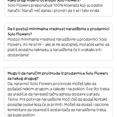
Kako drugi klijenti ocenjuju Solo Flowers?
Solo Flowers preporučuje 100% klijenata koji su odatle
naručili. Naruči već danas i proveri da li se i tebi sviđa.
Da li postoji minimalna vrednost narudžbine u prodavnici
Solo Flowers?
Postoji minimalna vrednost narudžbine u prodavnici Solo
Flowers. Ali ne brini – ako je ne dostigneš, moraćeš samo da
platiš dodatnu naknadu, a narudžbina će ti svakako biti
dostavljena!
Mogu li da naručim proizvode iz prodavnice Solo Flowers
za nekog drugog?
Da, naravno! Solo Flowers proizvode možeš lako da
pošalješ nekom drugom, a takođe i na poklon. Sve što treba
da uradiš je da navedeš tačnu adresu dostave u gradu
Tbilisi. Pre potvrde narudžbine moći ćeš da dodaš kontakt
podatke osobe koja će je primiti. Možeš da dodaš i opcione
komentare da obavestiš dostavljača da narudžbina treba
da bude poklon.