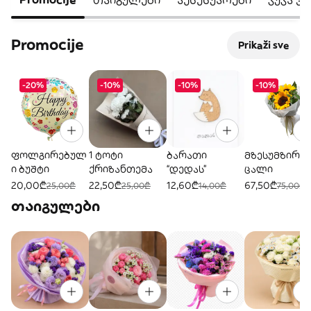
Promocije
Prikaži sve
-20%
-10%
-10%
-10%
ფოლგირებულ
1 ტოტი
ბარათი
მზესუმზირა 
ი ბუშტი
ქრიზანთემა
“დედას”
ცალი
20,00₾
22,50₾
12,60₾
67,50₾
25,00₾
25,00₾
14,00₾
75,00₾
თაიგულები