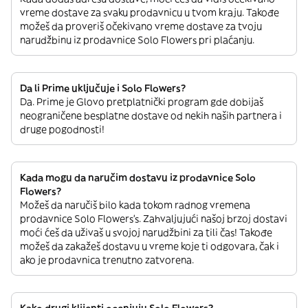
vreme dostave za svaku prodavnicu u tvom kraju. Takođe
možeš da proveriš očekivano vreme dostave za tvoju
narudžbinu iz prodavnice Solo Flowers pri plaćanju.
Da li Prime uključuje i Solo Flowers?
Da. Prime je Glovo pretplatnički program gde dobijaš
neograničene besplatne dostave od nekih naših partnera i
druge pogodnosti!
Kada mogu da naručim dostavu iz prodavnice Solo
Flowers?
Možeš da naručiš bilo kada tokom radnog vremena
prodavnice Solo Flowers’s. Zahvaljujući našoj brzoj dostavi
moći ćeš da uživaš u svojoj narudžbini za tili čas! Takođe
možeš da zakažeš dostavu u vreme koje ti odgovara, čak i
ako je prodavnica trenutno zatvorena.