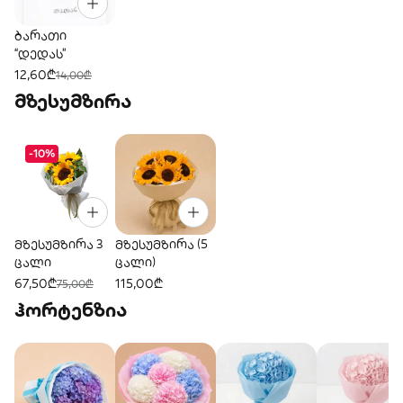
ბარათი
“დედას”
12,60₾
14,00₾
მზესუმზირა
-10%
მზესუმზირა 3
მზესუმზირა (5
ცალი
ცალი)
67,50₾
115,00₾
75,00₾
ჰორტენზია