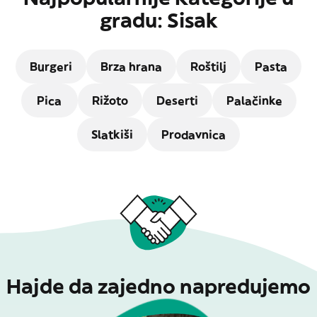
gradu: Sisak
Burgeri
Brza hrana
Roštilj
Pasta
Pica
Rižoto
Deserti
Palačinke
Slatkiši
Prodavnica
Hajde da zajedno napredujemo