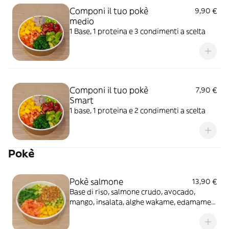
Componi il tuo pokè
9,90 €
medio
1 Base, 1 proteina e 3 condimenti a scelta
Componi il tuo pokè
7,90 €
Smart
1 base, 1 proteina e 2 condimenti a scelta
Pokè
Pokè salmone
13,90 €
Base di riso, salmone crudo, avocado,
mango, insalata, alghe wakame, edamame
fagioli, salsa teriyaki, sesamo e cipollina
secca