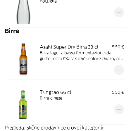
Bottiglia
Birre
Asahi Super Dry Birra 33 cl
5,50 €
Birra lager a bassa fermentazione, dal
gusto secco (“Karakuchi”), colore chiaro, con
gradazione alcolica di 5,0% vol.
Tsingtao 66 cl
5,50 €
Birra cinese
Pregledaj slične prodavnice u ovoj kategoriji: