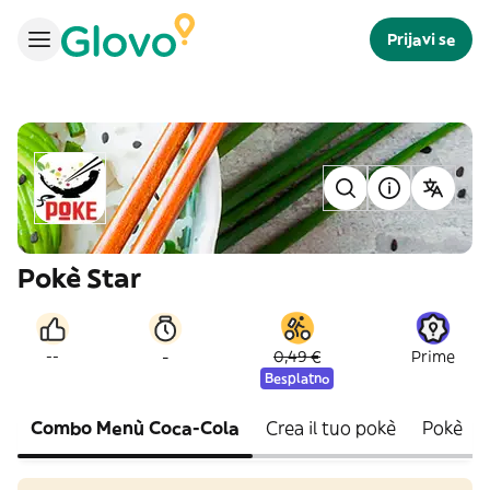
Prijavi se
Pokè Star
-
--
0,49 €
Prime
Besplatno
Combo Menù Coca-Cola
Crea il tuo pokè
Pokè