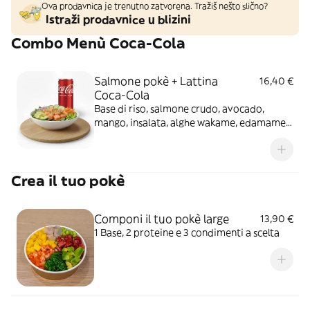
Ova prodavnica je trenutno zatvorena. Tražiš nešto slično?
Istraži prodavnice u blizini
Combo Menù Coca-Cola
Salmone pokè + Lattina
16,40 €
Coca-Cola
Base di riso, salmone crudo, avocado,
mango, insalata, alghe wakame, edamame
fagioli, salsa teriyaki, sesamo e cipollina
secca
Crea il tuo pokè
Componi il tuo pokè large
13,90 €
1 Base, 2 proteine e 3 condimenti a scelta