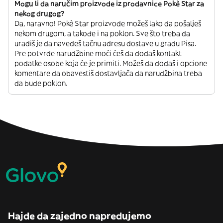
Mogu li da naručim proizvode iz prodavnice Pokè Star za
nekog drugog?
Da, naravno! Pokè Star proizvode možeš lako da pošalješ
nekom drugom, a takođe i na poklon. Sve što treba da
uradiš je da navedeš tačnu adresu dostave u gradu Pisa.
Pre potvrde narudžbine moći ćeš da dodaš kontakt
podatke osobe koja će je primiti. Možeš da dodaš i opcione
komentare da obavestiš dostavljača da narudžbina treba
da bude poklon.
Hajde da zajedno napredujemo