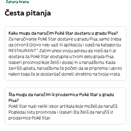
Zdrava hrana
Česta pitanja
Kako mogu da naručim Pokè Star dostavu u gradu Pisa?
Za naručivanje Pokè Star dostave u gradu Pisa, samo treba
da otvoriš Glovo veb-sajt ili aplikaciju i odeš na kategoriju
RESTAURANT”. Zatim unesi svoju adresu da vidiš da li je
dostava za Pokè Star dostupna u tvom delu grada Pisa.
Izaberi proizvod koje želiš i dodaj ih u narudžbinu. Kada
završiš uplatu, narudžbina će početi da se priprema i ubrzo
nakon toga će je dostavljač doneti direktno na tvoja vrata.
Šta mogu da naručim iz prodavnice Pokè Star u gradu
Pisa?
Pokè Star nudi veliki izbor artikala koje možeš da naručiš.
Pogledaj listu proizvoda i izaberi šta želiš da naručiš iz
prodavnice Pokè Star.