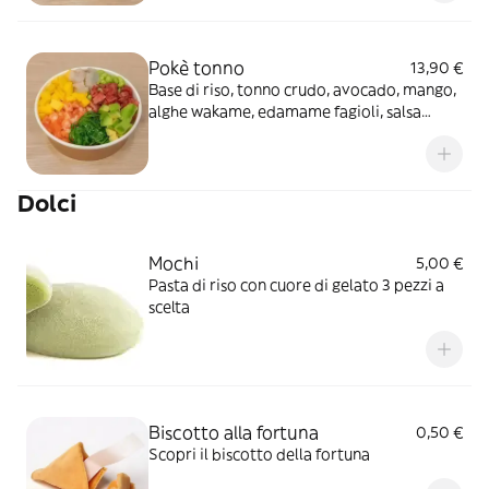
Pokè tonno
13,90 €
Base di riso, tonno crudo, avocado, mango,
alghe wakame, edamame fagioli, salsa
teriyaki, sesamo e cipollina secca
Dolci
Mochi
5,00 €
Pasta di riso con cuore di gelato 3 pezzi a
scelta
Biscotto alla fortuna
0,50 €
Scopri il biscotto della fortuna