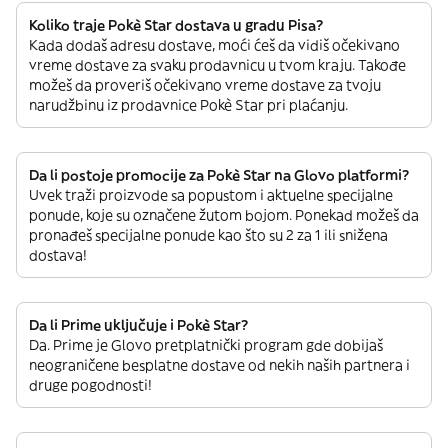
Koliko traje Pokè Star dostava u gradu Pisa?
Kada dodaš adresu dostave, moći ćeš da vidiš očekivano
vreme dostave za svaku prodavnicu u tvom kraju. Takođe
možeš da proveriš očekivano vreme dostave za tvoju
narudžbinu iz prodavnice Pokè Star pri plaćanju.
Da li postoje promocije za Pokè Star na Glovo platformi?
Uvek traži proizvode sa popustom i aktuelne specijalne
ponude, koje su označene žutom bojom. Ponekad možeš da
pronađeš specijalne ponude kao što su 2 za 1 ili snižena
dostava!
Da li Prime uključuje i Pokè Star?
Da. Prime je Glovo pretplatnički program gde dobijaš
neograničene besplatne dostave od nekih naših partnera i
druge pogodnosti!