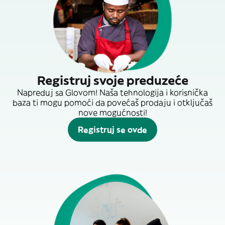
Registruj svoje preduzeće
Napreduj sa Glovom! Naša tehnologija i korisnička
baza ti mogu pomoći da povećaš prodaju i otključaš
nove mogućnosti!
Registruj se ovde