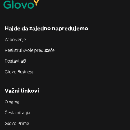
Hajde da zajedno napredujemo
Zaposlenje
Registruj svoje preduzeće
Dostavljači
Glovo Business
Važni linkovi
O nama
Česta pitanja
Glovo Prime