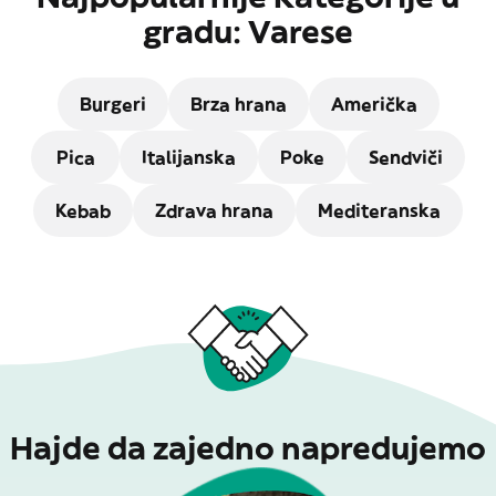
gradu: Varese
Burgeri
Brza hrana
Američka
Pica
Italijanska
Poke
Sendviči
Kebab
Zdrava hrana
Mediteranska
Hajde da zajedno napredujemo