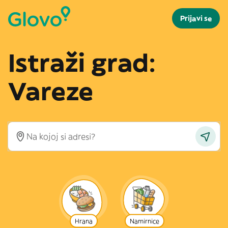
Prijavi se
Istraži grad:
Vareze
Hrana
Namirnice