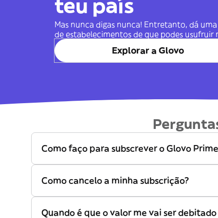
teu país
Mas nunca digas nunca! Entretanto, dá uma 
de estabelecimentos de que podes usufruir 
Explorar a Glovo
Pergunta
Como faço para subscrever o Glovo Prim
Como cancelo a minha subscrição?
Quando é que o valor me vai ser debitado