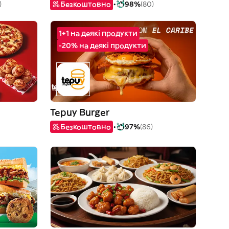
)
Безкоштовно
98%
(80)
1+1 на деякі продукти
-20% на деякі продукти
Tepuy Burger
Безкоштовно
97%
(86)