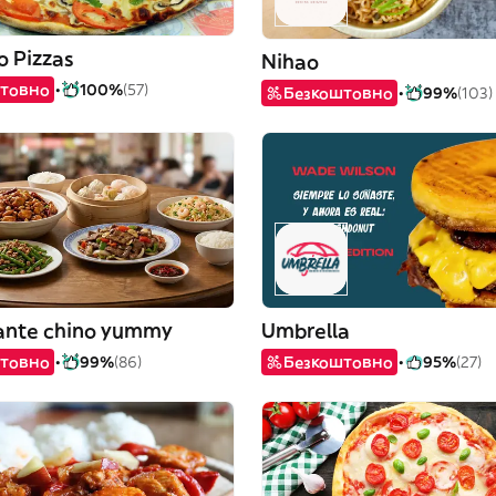
o Pizzas
Nihao
товно
100%
(57)
Безкоштовно
99%
(103)
ante chino yummy
Umbrella
товно
99%
(86)
Безкоштовно
95%
(27)