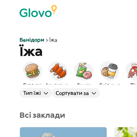
Бенідорм
Їжа
Їжа
Бургери
Американська
Снеки
Сніданок
Пі
Тип їжі
Сортувати за
Всі заклади