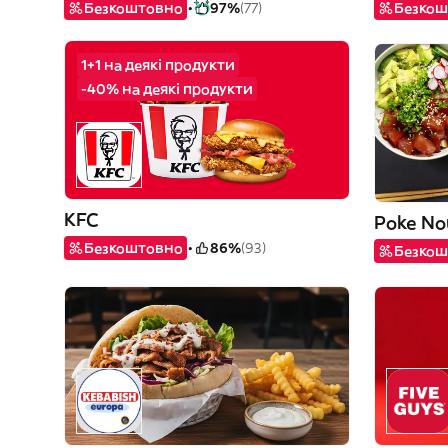
Безкоштовно
97%
(77)
Безкош
1+1 на деякі продукти
-40% на деякі продукти
KFC
Poke No
Безкоштовно
86%
(93)
Безкош