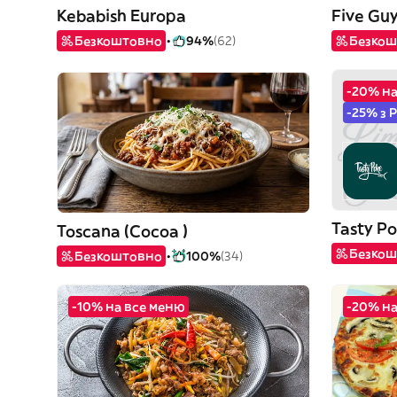
Kebabish Europa
Five Gu
Безкоштовно
94%
(62)
Безкош
-20% на
-25% з 
Tasty Po
Toscana (Cocoa )
Безкош
Безкоштовно
100%
(34)
-10% на все меню
-20% на