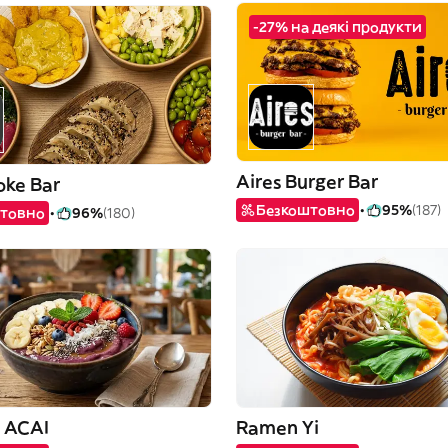
-27% на деякі продукти
Aires Burger Bar
oke Bar
Безкоштовно
95%
(187)
товно
96%
(180)
 ACAI
Ramen Yi