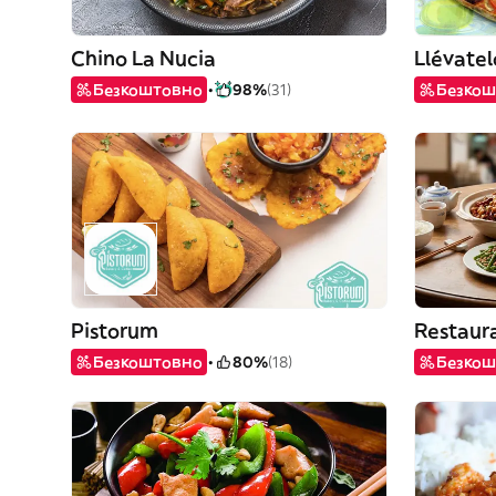
Chino La Nucia
Llévatel
Безкоштовно
98%
(31)
Безкош
Pistorum
Restaur
Безкоштовно
80%
(18)
Безкош