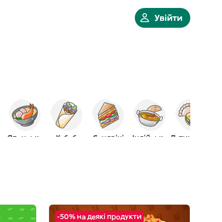
Увійти
мна
Японська
Кебаб
Сендвічі
Індійська
Латиноамер.
-50% на деякі продукти