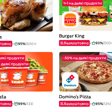
1+1 на деякі продукти
Burger King
s
Безкоштовно
93%
(500+
товно
95%
(500+)
деякі продукти
-50% на деякі продукти
 деякі продукти
sta
Domino's Pizza
товно
99%
(133)
Безкоштовно
95%
(124)