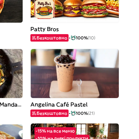
Patty Bros
Безкоштовно
100%
(10)
Restaurante Chino Wok Mandarín
Angelina Café Pastel
Безкоштовно
100%
(21)
-15% на все меню
-10% на деякі продукти