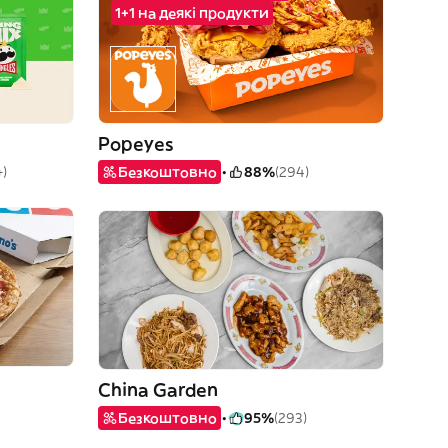
1+1 на деякі продукти
Popeyes
)
Безкоштовно
88%
(294)
China Garden
Безкоштовно
95%
(293)