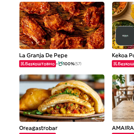
La Granja De Pepe
Kekoa P
Безкоштовно
100%
(57)
Безкош
Oreagastrobar
AMAIRA