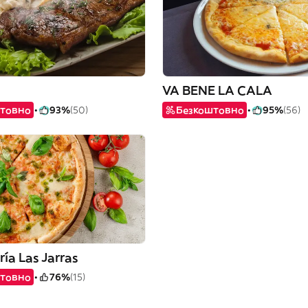
VA BENE LA CALA
товно
93%
(50)
Безкоштовно
95%
(56)
ía Las Jarras
товно
76%
(15)