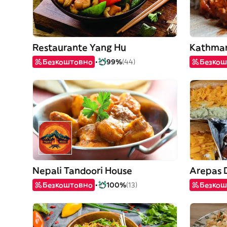
Restaurante Yang Hu
Kathman
Безкоштовно
99%
(44)
Безкош
Nepali Tandoori House
Arepas 
Безкоштовно
100%
(13)
Безкош