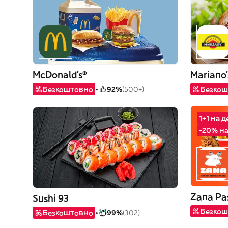
McDonald's®
Mariano'
Безкоштовно
92%
(500+)
Безкош
1+1 на 
-20% на
Zana Pa
Sushi 93
Безкош
Безкоштовно
99%
(302)