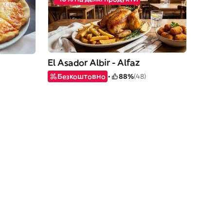
El Asador Albir - Alfaz
Безкоштовно
88%
(48)