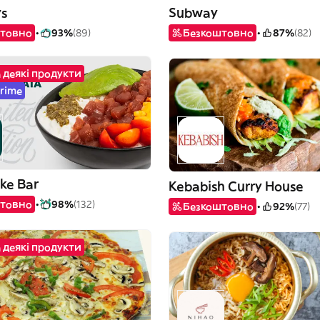
ys
Subway
товно
93%
(89)
Безкоштовно
87%
(82)
 деякі продукти
Prime
ke Bar
Kebabish Curry House
товно
98%
(132)
Безкоштовно
92%
(77)
 деякі продукти