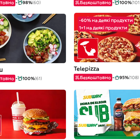
товно
98%
(60)
Безкоштовно
100%
(101
-60% на деякі продукти
1+1 на деякі продукти
Telepizza
u
Безкоштовно
95%
(108)
товно
100%
(61)