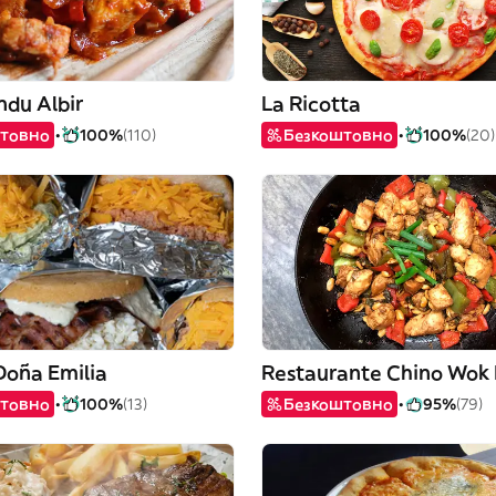
du Albir
La Ricotta
товно
100%
(110)
Безкоштовно
100%
(20)
Doña Emilia
товно
100%
(13)
Безкоштовно
95%
(79)