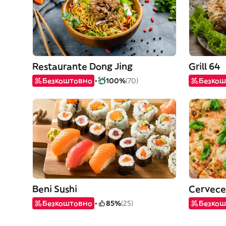
Restaurante Dong Jing
Grill 64
Безкоштовно
100%
(70)
Безкош
Beni Sushi
Cervecer
Безкоштовно
85%
(25)
Безкош