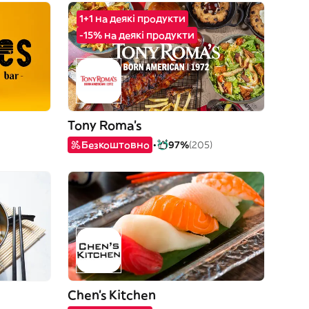
1+1 на деякі продукти
-15% на деякі продукти
Tony Roma's
Безкоштовно
97%
(205)
Chen's Kitchen