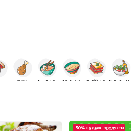
ца
Курка
Азіатська
Арабська
Італійська
Середзе
-50% на деякі продукти