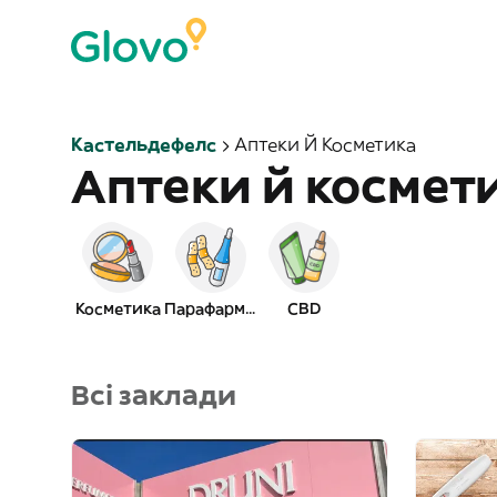
Кастельдефелс
Аптеки Й Косметика
Аптеки й космет
Косметика
Парафармація
CBD
Всі заклади