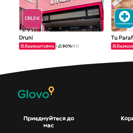
Druni
Tu Para
Безкоштовно
90%
(41)
Безкош
Приєднуйтеся до
Кор
нас