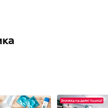
ика
Знижка на деякі позиції