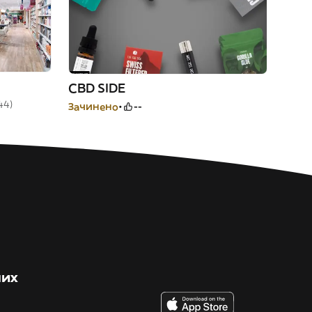
CBD SIDE
44)
Зачинено
--
них