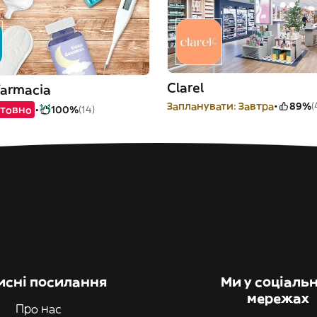
Clarel
farmacia
Запланувати: Завтра
89%
(
товно
100%
(14)
исні посилання
Ми у соціаль
мережах
Про нас