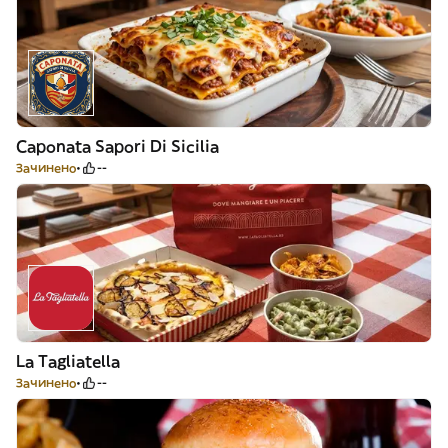
Caponata Sapori Di Sicilia
Зачинено
--
La Tagliatella
Зачинено
--