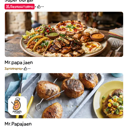
Безкоштовно
--
Mr.papa jaen
Зачинено
--
Mr.Papajaen