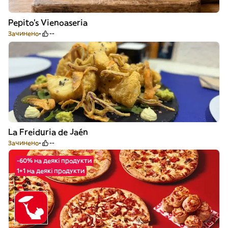
Pepito's Vienoaseria
Зачинено
--
La Freiduria de Jaén
Зачинено
--
-60% на деякі продукти
1+1 на деякі продукти