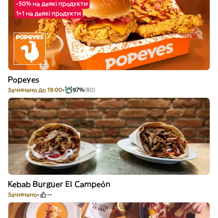
-50% на деякі продукти
1+1 на деякі продукти
Popeyes
Зачинено до 19:00
97%
(80)
Kebab Burguer El Campeón
Зачинено
--