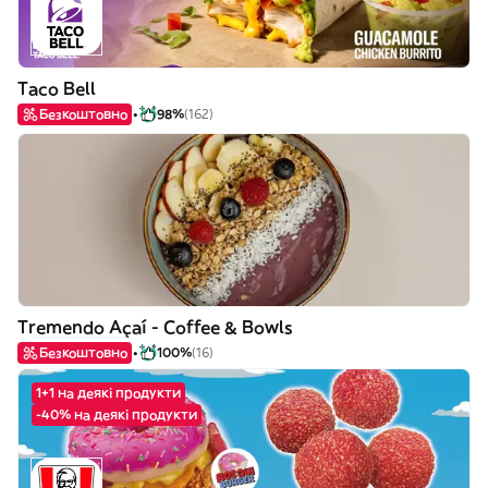
Taco Bell
Безкоштовно
98%
(162)
Tremendo Açaí - Coffee & Bowls
Безкоштовно
100%
(16)
1+1 на деякі продукти
-40% на деякі продукти