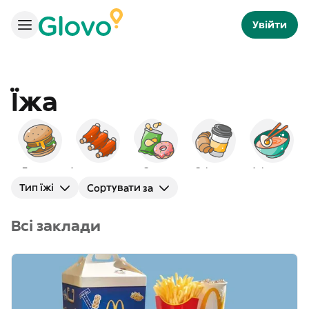
Увійти
Їжа
Бургери
Американська
Снеки
Сніданок
Азіатська
Тип їжі
Сортувати за
Всі заклади