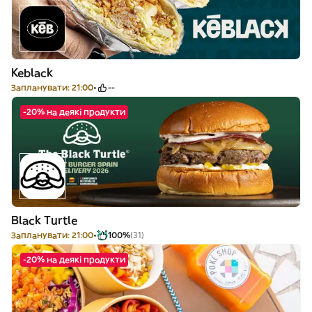
Keblack
Запланувати: 21:00
--
-20% на деякі продукти
Black Turtle
Запланувати: 21:00
100%
(31)
-20% на деякі продукти