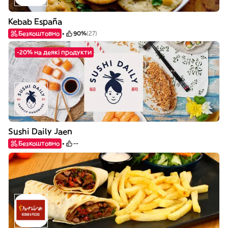
Kebab España
Безкоштовно
90%
(27)
-20% на деякі продукти
Sushi Daily Jaen
Безкоштовно
--