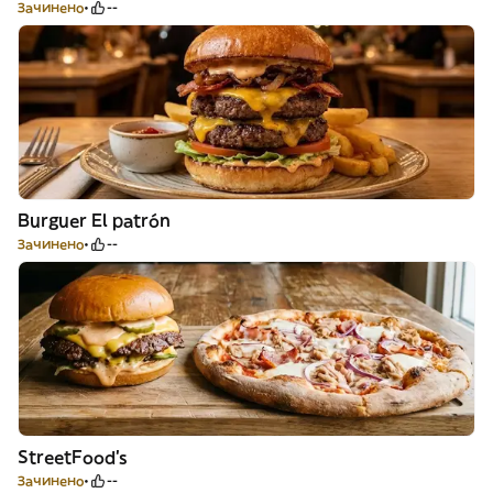
Зачинено
--
Burguer El patrón
Зачинено
--
StreetFood’s
Зачинено
--