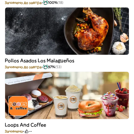
Зачинено до завтра
100%
(18)
Pollos Asados Los Malagueños
Зачинено до завтра
97%
(53)
Loops And Coffee
Зачинено
--