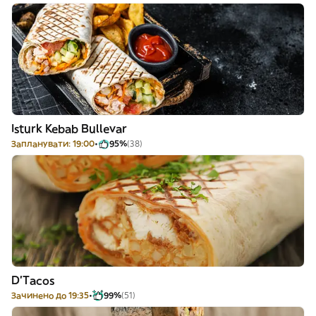
Isturk Kebab Bullevar
Запланувати: 19:00
95%
(38)
D'Tacos
Зачинено до 19:35
99%
(51)