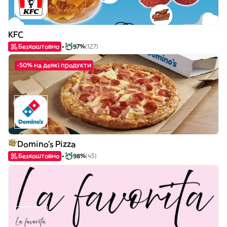
KFC
Безкоштовно
97%
(127)
-50% на деякі продукти
Domino's Pizza
Безкоштовно
98%
(45)