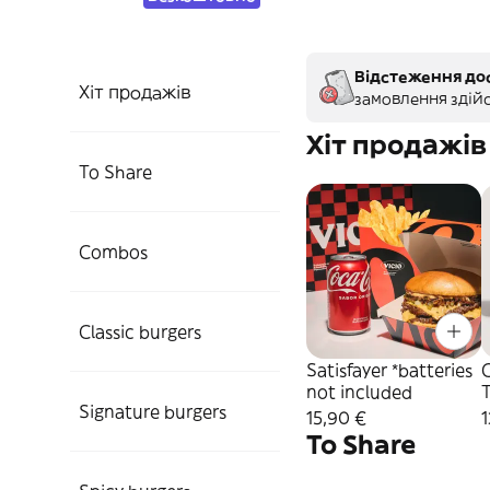
Відстеження дос
Хіт продажів
замовлення здій
Хіт продажів
To Share
Combos
Classic burgers
Satisfayer *batteries
not included
Signature burgers
15,90 €
1
To Share