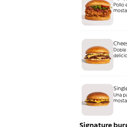
Pollo 
mostaz
morada
korean
Chee
Doble 
delici
Singl
Una pa
mostaz
Signature bur