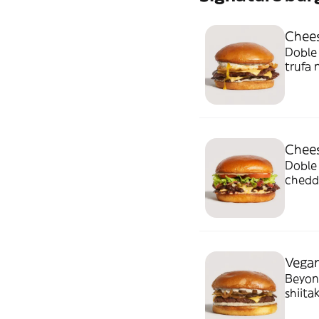
Chees
Doble 
trufa 
Chees
Doble 
chedda
mayo d
Vegan
Beyond
shiita
delici