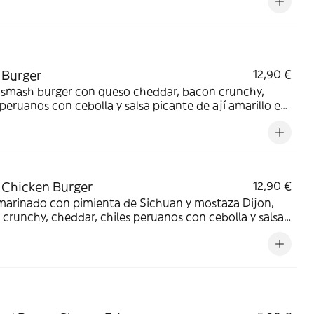
 Burger
12,90 €
 smash burger con queso cheddar, bacon crunchy,
 peruanos con cebolla y salsa picante de ají amarillo en
icioso pan brioche. Pica, pero pica bien.
 Chicken Burger
12,90 €
marinado con pimienta de Sichuan y mostaza Dijon,
crunchy, cheddar, chiles peruanos con cebolla y salsa
e de ají amarillo en un delicioso pan brioche. Pica,
ica bien.