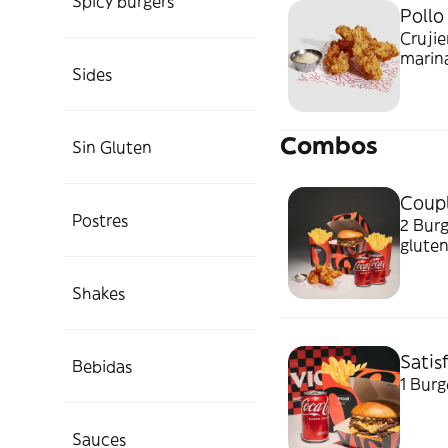
Spicy burgers
Pollo
Crujie
marina
Sides
elecc
Combos
Sin Gluten
Coupl
Postres
2 Burg
gluten
Shakes
Satis
Bebidas
1 Burg
Sauces