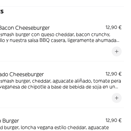
rs
Bacon Cheeseburger
12,90 €
 smash burger con queso cheddar, bacon crunchy,
llo y nuestra salsa BBQ casera, ligeramente ahumada
gredientes seleccionados por nuestro Chef, en un
oso pan brioche.
ado Cheeseburger
12,90 €
smash burger, cheddar, aguacate aliñado, tomate pera
veganesa de chipotle a base de bebida de soja en un
oso pan brioche.
 Burger
12,90 €
 burger, loncha vegana estilo cheddar, aguacate