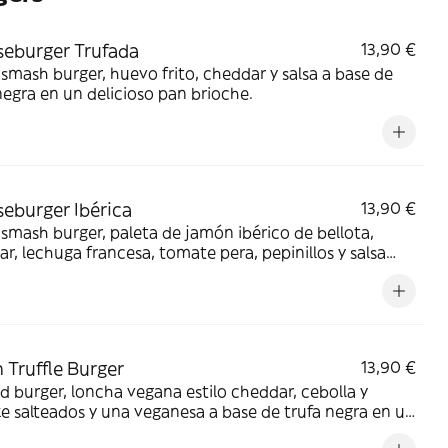
eburger Trufada
13,90 €
smash burger, huevo frito, cheddar y salsa a base de
negra en un delicioso pan brioche.
eburger Ibérica
13,90 €
smash burger, paleta de jamón ibérico de bellota,
r, lechuga francesa, tomate pera, pepinillos y salsa
e tomate seco en un delicioso pan brioche.
 Truffle Burger
13,90 €
 burger, loncha vegana estilo cheddar, cebolla y
ke salteados y una veganesa a base de trufa negra en un
oso pan brioche".