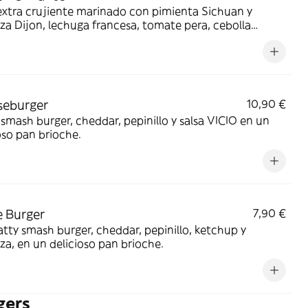
extra crujiente marinado con pimienta Sichuan y
a Dijon, lechuga francesa, tomate pera, cebolla
 encurtida con vinagre de arroz y soja, salsa tártara
a en un delicioso pan brioche.
seburger
10,90 €
smash burger, cheddar, pepinillo y salsa VICIO en un
oso pan brioche.
e Burger
7,90 €
tty smash burger, cheddar, pepinillo, ketchup y
a, en un delicioso pan brioche.
gers