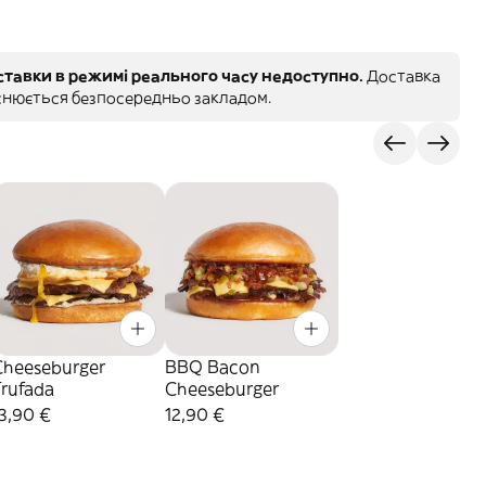
тавки в режимі реального часу недоступно.
Доставка
снюється безпосередньо закладом.
Cheeseburger
BBQ Bacon
Trufada
Cheeseburger
3,90 €
12,90 €