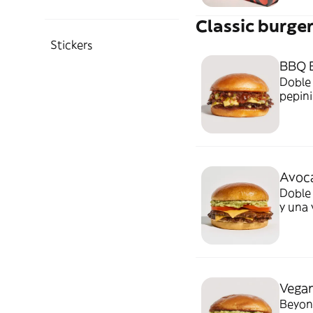
Classic burge
Stickers
BBQ 
Doble
pepini
con in
delici
Avoc
Doble 
y una 
delici
Vegan
Beyond