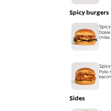
Spicy burgers
Spicy
Doble
chiles
un del
Spicy
Pollo 
bacon 
picant
pero p
Sides