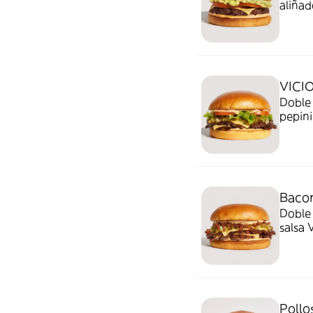
aliñad
bebida
VICIO
Doble 
pepini
Baco
Doble 
salsa 
Pollo