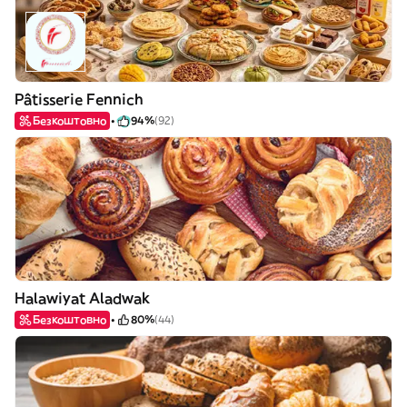
Pâtisserie Fennich
Безкоштовно
94%
(92)
Halawiyat Aladwak
Безкоштовно
80%
(44)