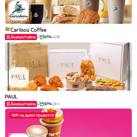
Caribou Coffee
Безкоштовно
97%
(428)
PAUL
Безкоштовно
97%
(2k+)
-18% на деякі продукти