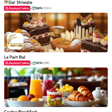
Dar Shiwate
Безкоштовно
98%
(500+)
Le Pain Bul
Безкоштовно
93%
(288)
Cactus Breakfast