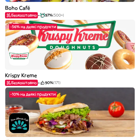
Boho Café
Безкоштовно
97%
(500+)
-56% на деякі продукти
Krispy Kreme
Безкоштовно
90%
(171)
-10% на деякі продукти