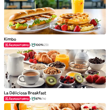
Kimbo
Безкоштовно
100%
(23)
La Déliciosa Breakfast
Безкоштовно
97%
(14)