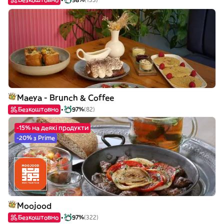
Maeya - Brunch & Coffee
Безкоштовно
97%
(82)
-15% на деякі продукти
-20% з Prime
Moojood
Безкоштовно
97%
(322)