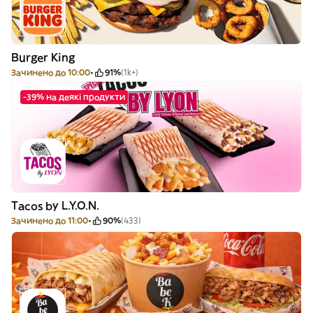
Burger King
Зачинено до 10:00
91%
(1k+)
-39% на деякі продукти
Tacos by L.Y.O.N.
Зачинено до 11:00
90%
(433)