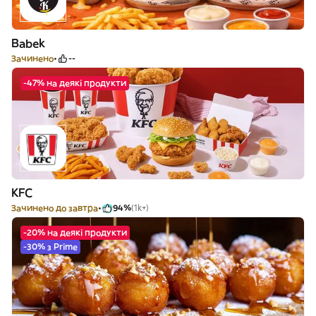
Babek
Зачинено
--
-47% на деякі продукти
KFC
Зачинено до завтра
94%
(1k+)
-20% на деякі продукти
-30% з Prime