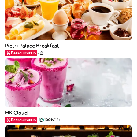
Pietri Palace Breakfast
Безкоштовно
--
MK Cloud
Безкоштовно
100%
(13)