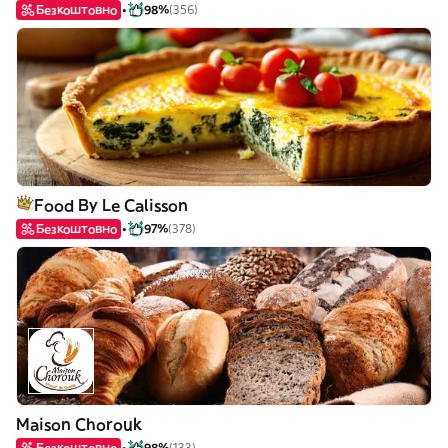
Безкоштовно
98%
(356)
Food By Le Calisson
Безкоштовно
97%
(378)
Maison Chorouk
Безкоштовно
98%
(133)