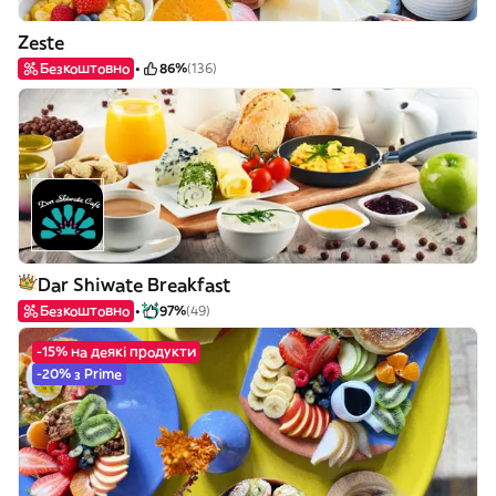
Zeste
Безкоштовно
86%
(136)
Dar Shiwate Breakfast
Безкоштовно
97%
(49)
-15% на деякі продукти
-20% з Prime