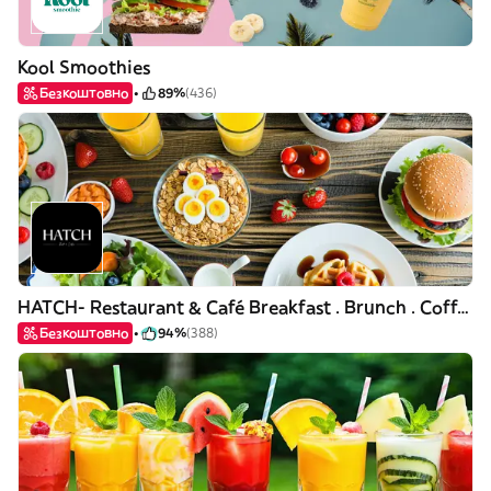
Kool Smoothies
Безкоштовно
89%
(436)
HATCH- Restaurant & Café Breakfast . Brunch . Coffee
Безкоштовно
94%
(388)