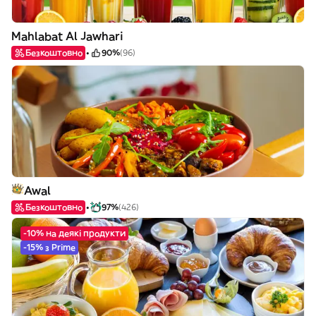
Mahlabat Al Jawhari
Безкоштовно
90%
(96)
Awal
Безкоштовно
97%
(426)
-10% на деякі продукти
-15% з Prime