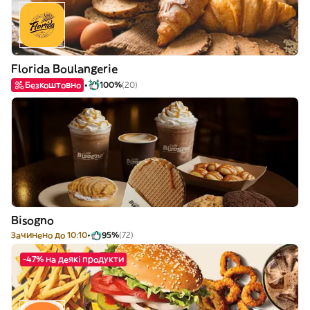
Florida Boulangerie
Безкоштовно
100%
(20)
Bisogno
Зачинено до 10:10
95%
(72)
-47% на деякі продукти