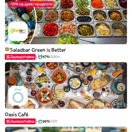
-10% на деякі продукти
Saladbar Green is Better
Безкоштовно
97%
(500+)
Oasis Café
Безкоштовно
96%
(137)