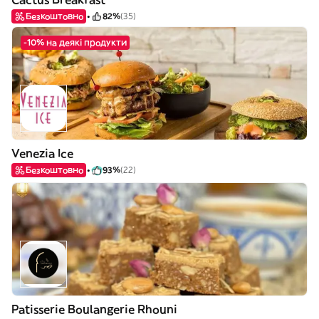
Безкоштовно
82%
(35)
-10% на деякі продукти
Venezia Ice
Безкоштовно
93%
(22)
Patisserie Boulangerie Rhouni