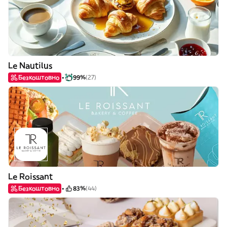
Le Nautilus
Безкоштовно
99%
(27)
Le Roissant
Безкоштовно
83%
(44)