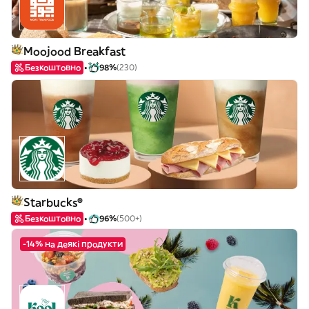
Moojood Breakfast
Безкоштовно
98%
(230)
Starbucks®
Безкоштовно
96%
(500+)
-14% на деякі продукти