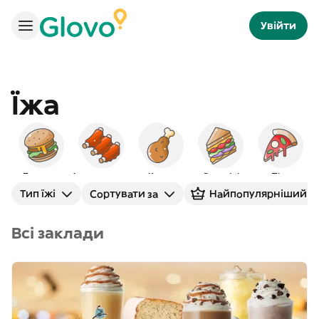
Увійти
Їжа
Бургери
Американська
Курка
Сендвічі
Піца
Тип їжі
Сортувати за
Найпопулярніший
Всі заклади