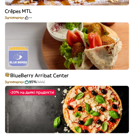
Crêpes MTL
Зачинено
--
BlueBerry Arribat Center
Зачинено
95%
(444)
-20% на деякі продукти