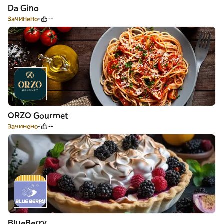
Da Gino
Зачинено
--
ORZO Gourmet
Зачинено
--
BlueBerry