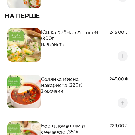
НА ПЕРШЕ
Юшка рибна з лососем
245,00 ₴
(300г)
Навариста
Солянка м'ясна
245,00 ₴
навариста (320г)
З овочами
Борщ домашній зі
229,00 ₴
сметаною (350г)