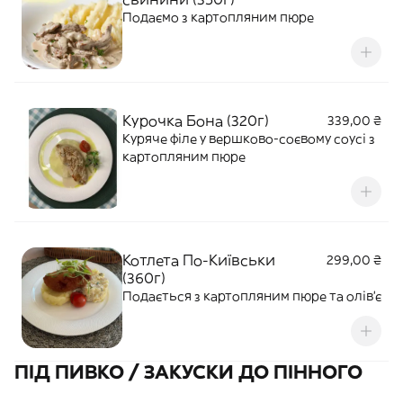
Подаємо з картопляним пюре
Курочка Бона (320г)
339,00 ₴
Куряче філе у вершково-соєвому соусі з
картопляним пюре
Котлета По-Київськи
299,00 ₴
(360г)
Подається з картопляним пюре та олів'є
ПІД ПИВКО / ЗАКУСКИ ДО ПІННОГО