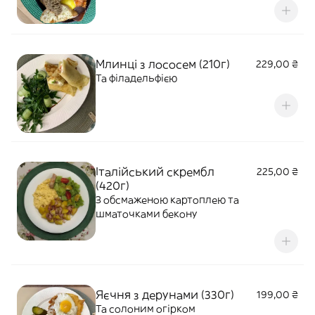
Млинці з лососем (210г)
229,00 ₴
Та філадельфією
Італійський скрембл
225,00 ₴
(420г)
З обсмаженою картоплею та
шматочками бекону
Яєчня з дерунами (330г)
199,00 ₴
Та солоним огірком