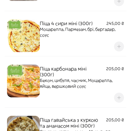
Піца 4 сири міні (300г)
245,00 ₴
Моцарелла, Пармезан, брі, бергадер,
соус
Піца карбонара міні
205,00 ₴
(300г)
Бекон, цибуля, часник, Моцарелла,
яйце, вершковий соус
Піца гавайська з куркою
205,00 ₴
та ананасом міні (300г)