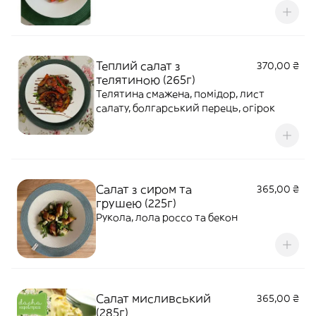
Теплий салат з
370,00 ₴
телятиною (265г)
Телятина смажена, помідор, лист
салату, болгарський перець, огірок
Салат з сиром та
365,00 ₴
грушею (225г)
Рукола, лола россо та бекон
Салат мисливський
365,00 ₴
(285г)