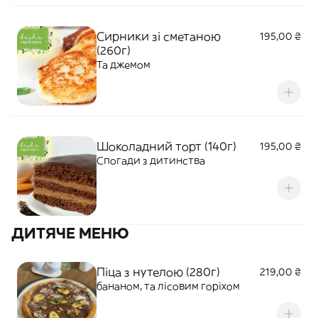
Сирники зі сметаною
195,00 ₴
(260г)
Та джемом
Шоколадний торт (140г)
195,00 ₴
Спогади з дитинства
ДИТЯЧЕ МЕНЮ
Піца з нутелою (280г)
219,00 ₴
бананом, та лісовим горіхом