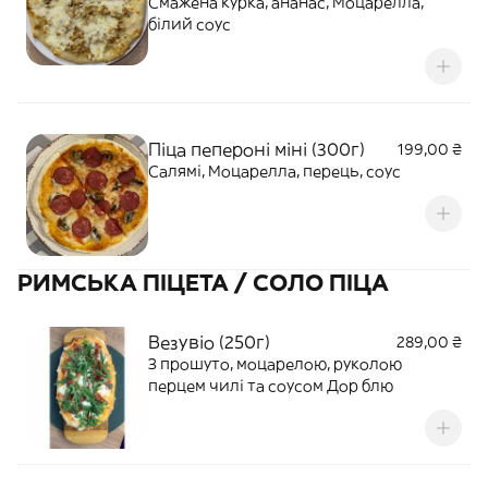
Смажена курка, ананас, Моцарелла,
білий соус
Піца пепероні міні (300г)
199,00 ₴
Салямі, Моцарелла, перець, соус
РИМСЬКА ПІЦЕТА / СОЛО ПІЦА
Везувіо (250г)
289,00 ₴
З прошуто, моцарелою, руколою
перцем чилі та соусом Дор блю