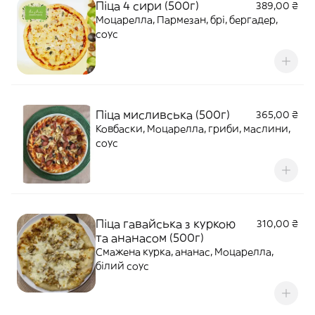
Піца 4 сири (500г)
389,00 ₴
Моцарелла, Пармезан, брі, бергадер,
соус
Піца мисливська (500г)
365,00 ₴
Ковбаски, Моцарелла, гриби, маслини,
соус
Піца гавайська з куркою
310,00 ₴
та ананасом (500г)
Смажена курка, ананас, Моцарелла,
білий соус