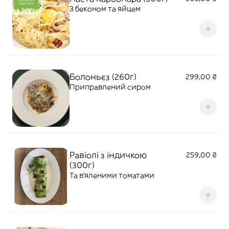
З беконом та яйцем
Болоньєз (260г)
299,00 ₴
Приправлений сиром
Равіолі з індичкою
259,00 ₴
(300г)
Та в'яленими томатами