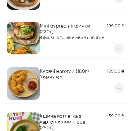
Міні бургер з індички
199,00 ₴
(220г)
З фішкою та овочевим салатом
Курячі нагетси (180г)
169,00 ₴
З кетчупом
Індича котлетка з
159,00 ₴
картопляним пюре
(250г)