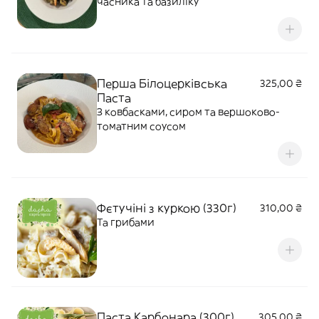
часника та базиліку
Перша Білоцерківська
325,00 ₴
Паста
З ковбасками, сиром та вершоково-
томатним соусом
Фєтучіні з куркою (330г)
310,00 ₴
Та грибами
Паста Карбонара (300г)
305,00 ₴