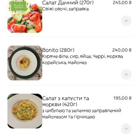
Салат Дачний (270г)
245,00 ₴
Свіжі овочі, заправка
Bonito (280г)
240,00 ₴
Куряче філе, сир, яйце, Черрі, морква
корейська, майонез
Салат з капусти та
195,00 ₴
моркви (420г)
з цибулею та зеленню заправлений
майонезом та гірчицею