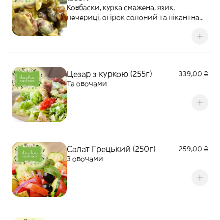
Ковбаски, курка смажена, язик,
печериці, огірок солоний та пікантна
заправка
Цезар з куркою (255г)
339,00 ₴
Та овочами
Салат Грецький (250г)
259,00 ₴
З овочами