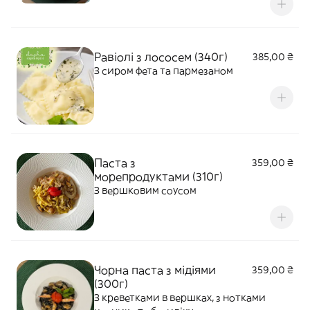
Равіолі з лососем (340г)
385,00 ₴
З сиром фета та пармезаном
Паста з
359,00 ₴
морепродуктами (310г)
З вершковим соусом
Чорна паста з мідіями
359,00 ₴
(300г)
З креветками в вершках, з нотками