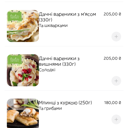
Дачні вареники з м'ясом
205,00 ₴
(330г)
Та шкварками
Дачні вареники з
205,00 ₴
вишнями (330г)
Солодкі
Млинці з куркою (250г)
180,00 ₴
Та грибами