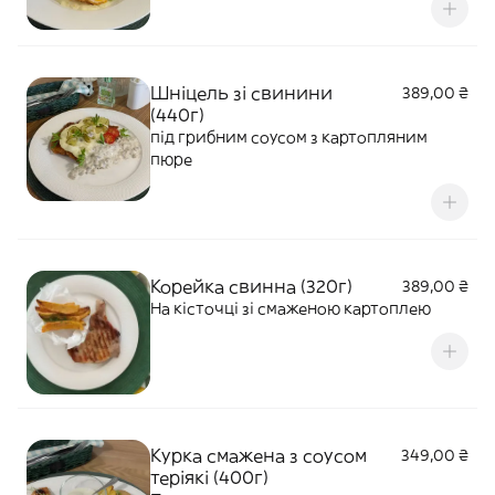
Шніцель зі свинини
389,00 ₴
(440г)
під грибним соусом з картопляним
пюре
Корейка свинна (320г)
389,00 ₴
На кісточці зі смаженою картоплею
Курка смажена з соусом
349,00 ₴
теріякі (400г)