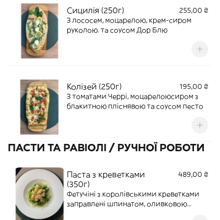
Сицилія (250г)
255,00 ₴
З лососем, моцарелою, крем-сиром
руколою. та соусом Дор Блю
Колізей (250г)
195,00 ₴
З томатами Черрі, моцарелоюсиром з
блакитною пліснявою та соусом песто
ПАСТИ ТА РАВІОЛІ / РУЧНОЇ РОБОТИ
Паста з креветками
489,00 ₴
(350г)
Фетучіні з королівськими креветками
заправлені шпинатом, оливковою
олією та Пармезаном