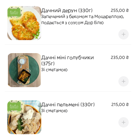
Дачний дерун (330г)
255,00 ₴
Запечений з беконом та Моцареллою,
подається з соусом Дор Блю
Дачні міні голубчики
235,00 ₴
(375г)
Зі сметаною
Дачні пельмені (330г)
215,00 ₴
Зі сметаною