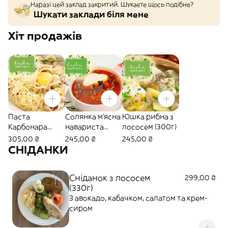
Наразі цей заклад закритий. Шукаєте щось подібне?
Шукати заклади біля мене
Хіт продажів
Паста
Солянка м'ясна
Юшка рибна з
Карбонара
навариста
лососем (300г)
(300г)
(320г)
305,00 ₴
245,00 ₴
245,00 ₴
СНІДАНКИ
Сніданок з лососем
299,00 ₴
(330г)
З авокадо, кабачком, салатом та крем-
сиром