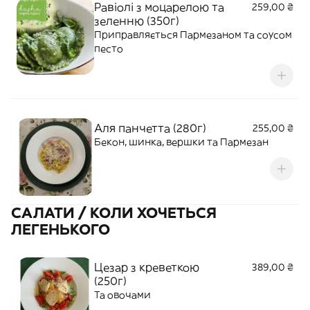
Равіолі з моцарелою та
259,00 ₴
зеленню (350г)
Приправляється Пармезаном та соусом
песто
Аля панчетта (280г)
255,00 ₴
Бекон, шинка, вершки та Пармезан
САЛАТИ / КОЛИ ХОЧЕТЬСЯ
ЛЕГЕНЬКОГО
Цезар з креветкою
389,00 ₴
(250г)
Та овочами