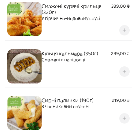
Смажені курячі крильця
339,00 ₴
(320г)
У гірчично-медовому соусі
Кільця кальмара (350г)
299,00 ₴
Смажені в паніровці
Сирні палички (190г)
219,00 ₴
З часниковим соусом