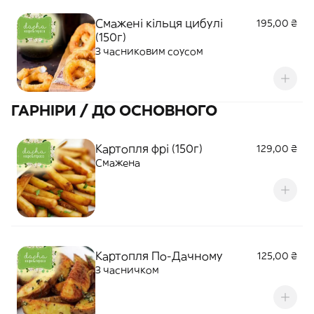
Смажені кільця цибулі
195,00 ₴
(150г)
З часниковим соусом
ГАРНІРИ / ДО ОСНОВНОГО
Картопля фрі (150г)
129,00 ₴
Смажена
Картопля По-Дачному
125,00 ₴
З часничком