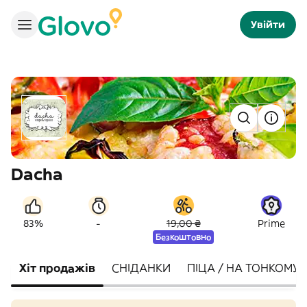
Увійти
Dacha
-
83%
19,00 ₴
Prime
Безкоштовно
Хіт продажів
СНІДАНКИ
ПІЦА / НА ТОНКОМУ Т