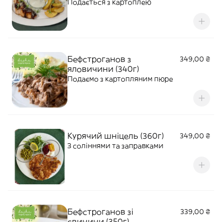
Подається з картоплею
Бефстроганов з
349,00 ₴
яловичини (340г)
Подаємо з картопляним пюре
Курячий шніцель (360г)
349,00 ₴
З соліннями та заправками
Бефстроганов зі
339,00 ₴
свинини (350г)