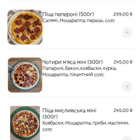
Піца пепероні (500г)
299,00 ₴
Салямі, Моцарелла, перець, соус
Чотири м'яса міні (300г)
245,00 ₴
Папероні, бекон, ковбаски, курка,
Моцарелла, пікантний соус
Піца мисливська міні
245,00 ₴
(300г)
Ковбаски, Моцарелла, гриби, маслини,
соус