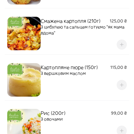
Смажена картопля (210г)
125,00 ₴
З цибулею та сальцем готуємо "як мама
вдома"
Картопляне пюре (150г)
115,00 ₴
З вершковим маслом
Рис (200г)
99,00 ₴
З овочами