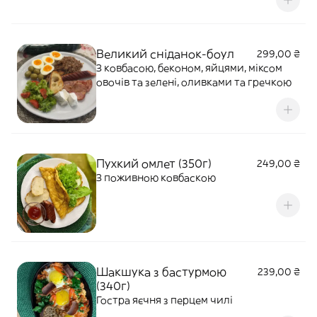
Великий сніданок-боул
299,00 ₴
З ковбасою, беконом, яйцями, міксом
овочів та зелені, оливками та гречкою
Пухкий омлет (350г)
249,00 ₴
З поживною ковбаскою
Шакшука з бастурмою
239,00 ₴
(340г)
Гостра яєчня з перцем чилі