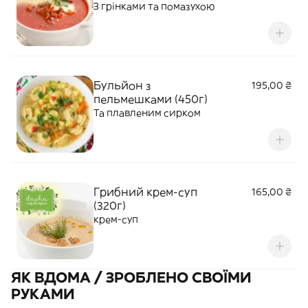
З грінками та помазухою
Бульйон з
195,00 ₴
пельмешками (450г)
Та плавленим сирком
Грибний крем-суп
165,00 ₴
(320г)
крем-суп
ЯК ВДОМА / ЗРОБЛЕНО СВОЇМИ
РУКАМИ