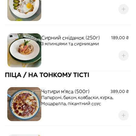
Сирний сніданок (250г)
189,00 ₴
З млинцями та сирниками
ПІЦА / НА ТОНКОМУ ТІСТІ
Чотири м'яса (500г)
389,00 ₴
Папероні, бекон, ковбаски, курка,
Моцарелла, пікантний соус