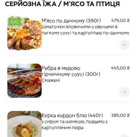
СЕРЙОЗНА ЇЖА / М'ЯСО ТА ПТИЦЯ
М'ясо по дачному (390г)
479,00 ₴
Шматочки яловичини з овочами в
легкому соусі та картоплею по-дачному
Ребра в медово
445,00 ₴
гірчичному соусі (300г)
Смажені
Курка кордон блю (440г)
389,00 ₴
з сиром та шинкою, подаємо з
картопляним пюре