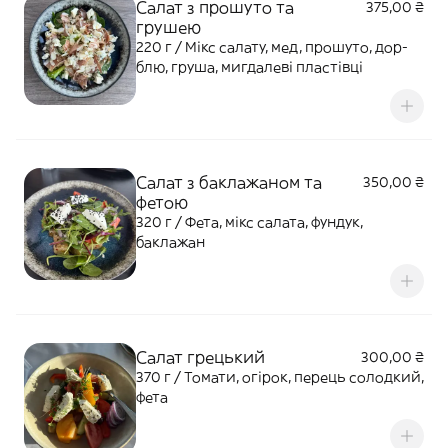
Салат з прошуто та
375,00 ₴
грушею
220 г / Мікс салату, мед, прошуто, дор-
блю, груша, мигдалеві пластівці
Салат з баклажаном та
350,00 ₴
фетою
320 г / Фета, мікс салата, фундук,
баклажан
Салат грецький
300,00 ₴
370 г / Томати, огірок, перець солодкий,
фета