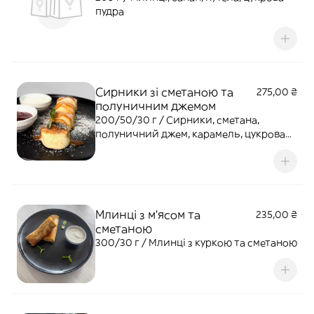
пудра
Сирники зі сметаною та
275,00 ₴
полуничним джемом
200/50/30 г / Сирники, сметана,
полуничний джем, карамель, цукрова
пудра
Млинці з м'ясом та
235,00 ₴
сметаною
300/30 г / Млинці з куркою та сметаною