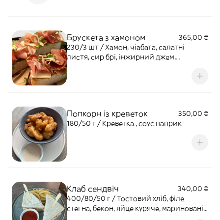
Брускета з хамоном
365,00 ₴
230/3 шт / Хамон, чіабата, салатні
листя, сир брі, інжирний джем,
мигдалеві пластівці
Попкорн із креветок
350,00 ₴
180/50 г / Креветка , соус паприк
Клаб сендвіч
340,00 ₴
400/80/50 г / Тостовий хліб, філе
стегна, бекон, яйце куряче, мариновані
огірки, салат айсберг, картопля фрі