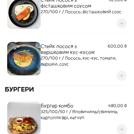
фісташковим соусом
270/100 г / Лосось, фісташковий соус
Стейк лосося з
600,00 ₴
вершковим кус-кусом
270/100 г / Лосось, кус-кус, томати,
вершки, соус
БУРГЕРИ
Бургер комбо
480,00 ₴
325/100/50 г / Яловичина/свинина,
картопля фрі, кетчуп