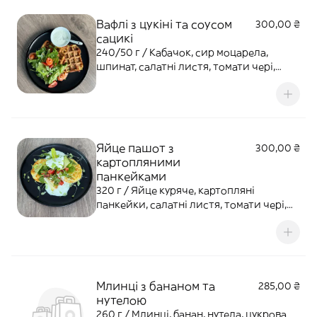
Вафлі з цукіні та соусом
300,00 ₴
сацикі
240/50 г / Кабачок, сир моцарела,
шпинат, салатні листя, томати чері,
лосось слабосолений , соус сацикі
Яйце пашот з
300,00 ₴
картопляними
панкейками
320 г / Яйце куряче, картопляні
панкейки, салатні листя, томати чері,
соус сацикі
Млинці з бананом та
285,00 ₴
нутелою
260 г / Млинці, банан, нутела, цукрова