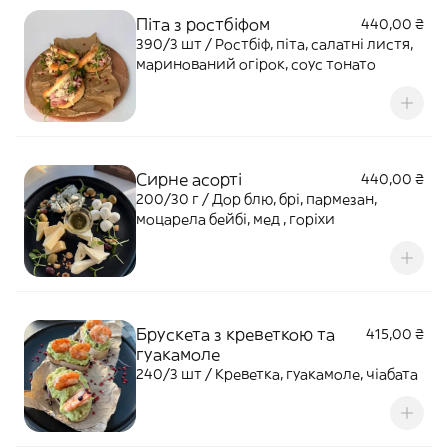
Піта з ростбіфом
440,00 ₴
390/3 шт / Ростбіф, піта, салатні листя,
маринований огірок, соус тонато
Сирне асорті
440,00 ₴
200/30 г / Дор блю, брі, пармезан,
моцарела бейбі, мед , горіхи
Брускета з креветкою та
415,00 ₴
гуакамоле
240/3 шт / Креветка, гуакамоле, чіабата