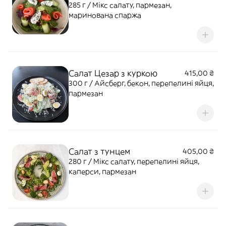
285 г / Мікс салату, пармезан,
маринована спаржа
Салат Цезар з куркою
415,00 ₴
300 г / Айсберг, бекон, перепелині яйця,
пармезан
Салат з тунцем
405,00 ₴
280 г / Мікс салату, перепелині яйця,
каперси, пармезан