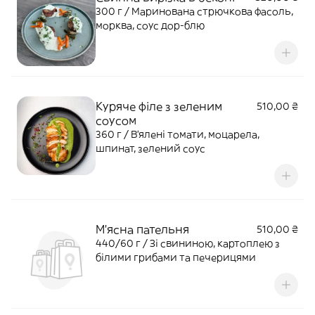
300 г / Маринована стрючкова фасоль,
морква, соус дор-блю
Куряче філе з зеленим
510,00 ₴
соусом
360 г / В'ялені томати, моцарела,
шпинат, зелений соус
М'ясна пательня
510,00 ₴
440/60 г / Зі свининою, картоплею з
білими грибами та печерицями