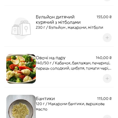
Бульйон дитячий
155,00 ₴
курячий з мітболами
230 г / Бульйон , макарони, мітболи
Овочі на пару
140,00 ₴
140/50 г / Кабачок, баклажан, печериці,
перець солодкий, цибуля, томати чері,
соус романеско
Бантики
115,00 ₴
120 г / Макарони бантики, вершкове
масло