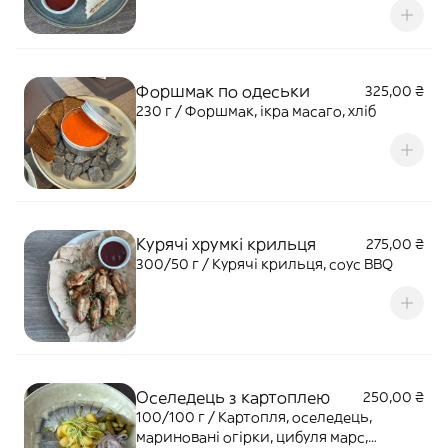
Форшмак по одеськи
325,00 ₴
230 г / Форшмак, ікра масаго, хліб
Курячі хрумкі крильця
275,00 ₴
300/50 г / Курячі крильця, соус BBQ
Оселедець з картоплею
250,00 ₴
100/100 г / Картопля, оселедець,
мариновані огірки, цибуля марс,