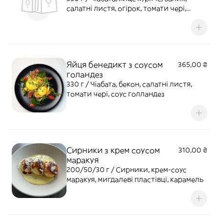
салатні листя, огірок, томати чері,
чедер
Яйця бенедикт з соусом
365,00 ₴
голандез
330 г / Чіабата, бекон, салатні листя,
томати чері, соус голландез
Сирники з крем соусом
310,00 ₴
маракуя
200/50/30 г / Сирники, крем-соус
маракуя, мигдалеві пластівці, карамель