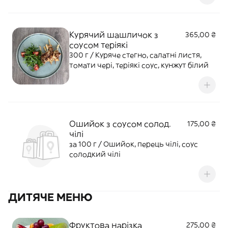
Курячий шашличок з
365,00 ₴
соусом теріякі
300 г / Куряче стегно, салатні листя,
томати чері, теріякі соус, кунжут білий
Ошийок з соусом солод.
175,00 ₴
чілі
за 100 г / Ошийок, перець чілі, соус
солодкий чілі
ДИТЯЧЕ МЕНЮ
Фруктова нарізка
275,00 ₴