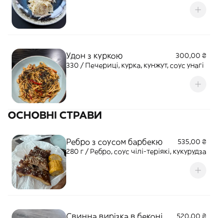
Удон з куркою
300,00 ₴
330 / Печериці, курка, кунжут, соус унагі
ОСНОВНІ СТРАВИ
Ребро з соусом барбекю
535,00 ₴
280 г / Ребро, соус чілі-теріякі, кукурудза
Свинна вирізка в беконі
520,00 ₴