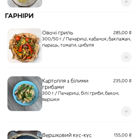
ГАРНІРИ
Овочі гриль
285,00 ₴
300/50 г / Печериці, кабачок, баклажан,
перець, томати, цибуля
Картопля з білими
235,00 ₴
грибами
300 г / Печериці, білі гриби, бекон,
вершки
Вершковий кус-кус
155,00 ₴