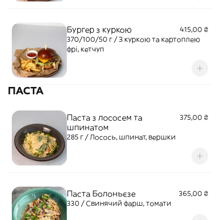
Бургер з куркою
415,00 ₴
370/100/50 г / З куркою та картоплею
фрі, кетчуп
ПАСТА
Паста з лососем та
375,00 ₴
шпинатом
285 г / Лосось, шпинат, вершки
Паста Болоньєзе
365,00 ₴
330 / Свинячий фарш, томати