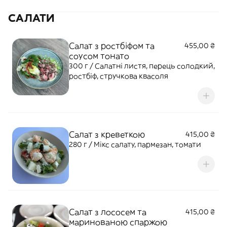
САЛАТИ
Салат з ростбіфом та
455,00 ₴
соусом тонато
300 г / Салатні листя, перець солодкий,
ростбіф, стручкова квасоля
Салат з креветкою
415,00 ₴
280 г / Мікс салату, пармезан, томати
Салат з лососем та
415,00 ₴
маринованою спаржою