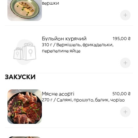
вершки
Бульйон курячий
195,00 ₴
310 г / Вермішель, фрикадельки,
перепелине яйце
ЗАКУСКИ
Мясне асорті
510,00 ₴
270 г / Салямі, прошуто, балик, чорізо