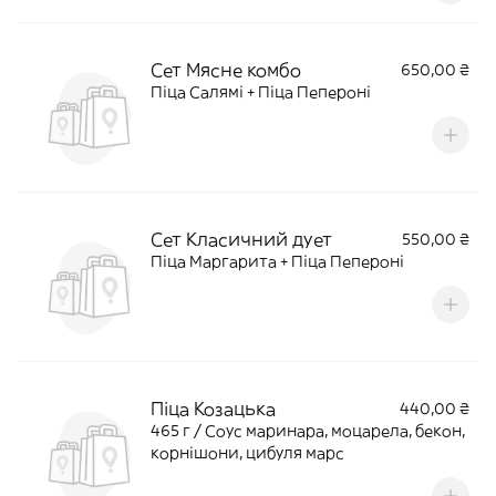
Сет Мясне комбо
650,00 ₴
Піца Салямі + Піца Пепероні
Сет Класичний дует
550,00 ₴
Піца Маргарита + Піца Пепероні
Піца Козацька
440,00 ₴
465 г / Соус маринара, моцарела, бекон,
корнішони, цибуля марс