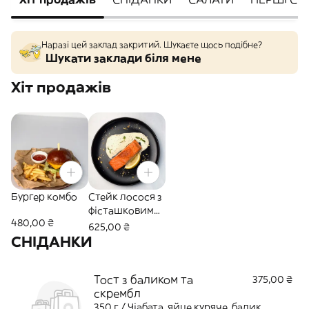
Наразі цей заклад закритий. Шукаєте щось подібне?
Шукати заклади біля мене
Хіт продажів
Бургер комбо
Стейк лосося з
фісташковим
480,00 ₴
соусом
625,00 ₴
СНІДАНКИ
Тост з баликом та
375,00 ₴
скрембл
350 г / Чіабата, яйце куряче, балик,