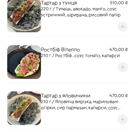
Тартар з тунця
510,00 ₴
220 г / Тунець, авокадо, манго, соус
устричний, шрирача, рисовий папір
Ростбіф Вітелло
470,00 ₴
210 г / Ростбіф , соус тонато, каперси
Тартар з яловичини
470,00 ₴
210 г / Яловича вирізка, мариновані
огірки, сир пармезан, каперси, соус
ворчестер, шрирача