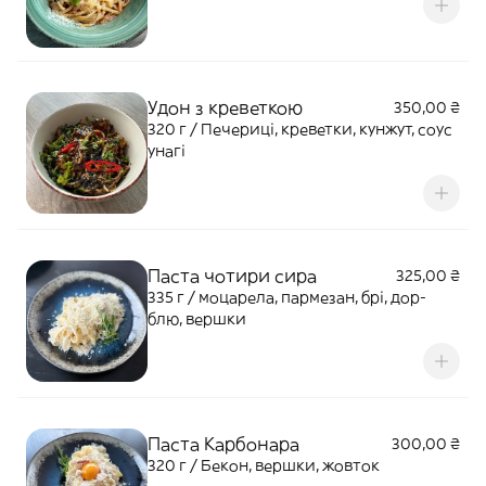
Удон з креветкою
350,00 ₴
320 г / Печериці, креветки, кунжут, соус
унагі
Паста чотири сира
325,00 ₴
335 г / моцарела, пармезан, брі, дор-
блю, вершки
Паста Карбонара
300,00 ₴
320 г / Бекон, вершки, жовток