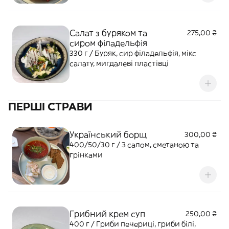
Салат з буряком та
275,00 ₴
сиром філадельфія
330 г / Буряк, сир філадельфія, мікс
салату, мигдалеві пластівці
ПЕРШІ СТРАВИ
Український борщ
300,00 ₴
400/50/30 г / З салом, сметаною та
грінками
Грибний крем суп
250,00 ₴
400 г / Гриби печериці, гриби білі,