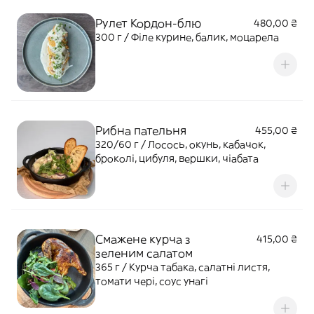
Рулет Кордон-блю
480,00 ₴
300 г / Філе курине, балик, моцарела
Рибна пательня
455,00 ₴
320/60 г / Лосось, окунь, кабачок,
броколі, цибуля, вершки, чіабата
Смажене курча з
415,00 ₴
зеленим салатом
365 г / Курча табака, салатні листя,
томати чері, соус унагі