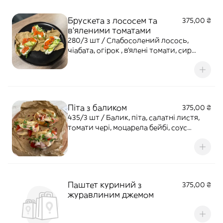
Брускета з лососем та
375,00 ₴
в'яленими томатами
280/3 шт / Слабосолений лосось,
чіабата, огірок , в'ялені томати, сир
філадельфія
Піта з баликом
375,00 ₴
435/3 шт / Балик, піта, салатні листя,
томати чері, моцарела бейбі, соус
тонато
Паштет куриний з
375,00 ₴
журавлиним джемом