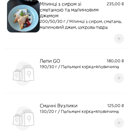
Млинці з сиром зі
235,00 ₴
сметаною та малиновим
джемом
200/50/30 г / Млинці з сиром, сметана,
малиновий джем, цукрова пудра
Лепи GO
180,00 ₴
190/30 г / Пельмені курка+яловичина
Смачні Вузлики
125,00 ₴
130/20 г / Пельмені курка+яловичина