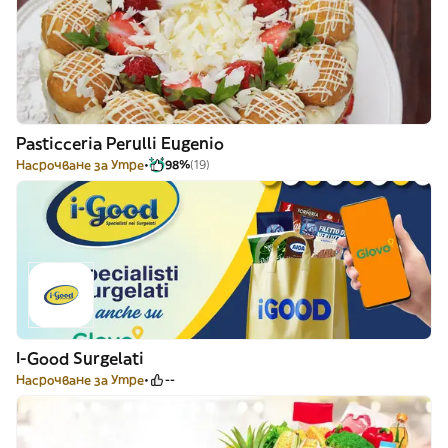
Pasticceria Perulli Eugenio
Насрочване за Утре
98%
(19)
I-Good Surgelati
Насрочване за Утре
--