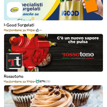
I-Good Surgelati
Насрочване за Утре
--
Rossotono
Насрочване за Утре
97%
(26)