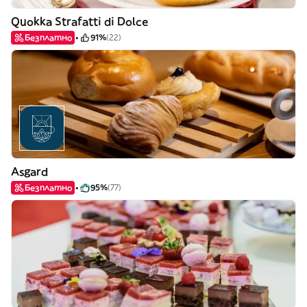
Quokka Strafatti di Dolce
Безплатно
91%
(22)
Asgard
Безплатно
95%
(77)