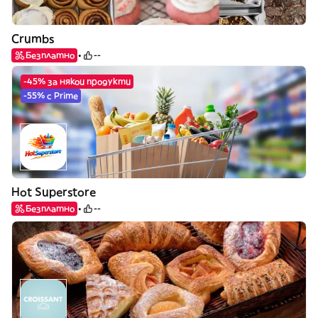
Crumbs
Безплатно
--
-45% за някои продукти
-55% с Prime
Hot Superstore
Безплатно
--