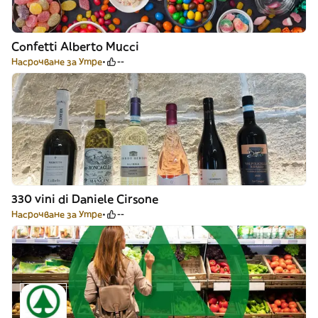
Confetti Alberto Mucci
Насрочване за Утре
--
330 vini di Daniele Cirsone
Насрочване за Утре
--