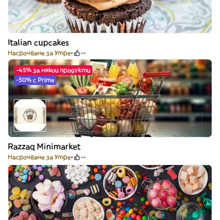
Italian cupcakes
Насрочване за Утре
--
-45% за някои продукти
-50% с Prime
Razzaq Minimarket
Насрочване за Утре
--