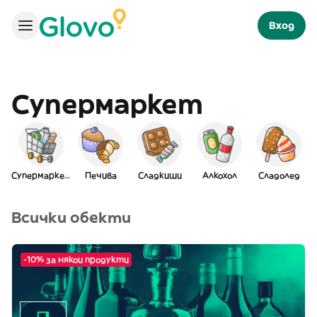
Вход
Супермаркет
Супермаркет
Печива
Сладкиши
Алкохол
Сладолед
Всички обекти
-10% за някои продукти