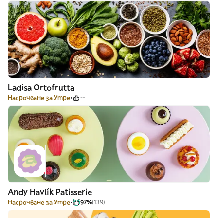
Ladisa Ortofrutta
Насрочване за Утре
--
Andy Havlík Patisserie
Насрочване за Утре
97%
(139)