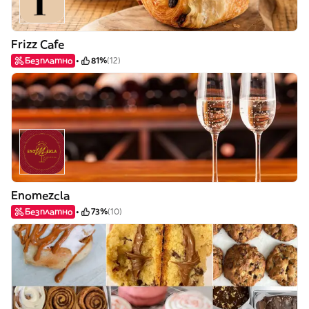
Frizz Cafe
Безплатно
81%
(12)
Enomezcla
Безплатно
73%
(10)