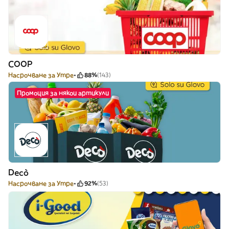
COOP
Насрочване за Утре
88%
(143)
Промоция за някои артикули
Decò
Насрочване за Утре
92%
(53)