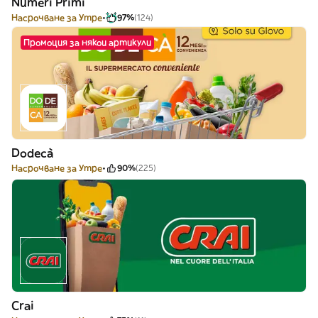
Numeri Primi
Насрочване за Утре
97%
(124)
Промоция за някои артикули
Dodecà
Насрочване за Утре
90%
(225)
Crai