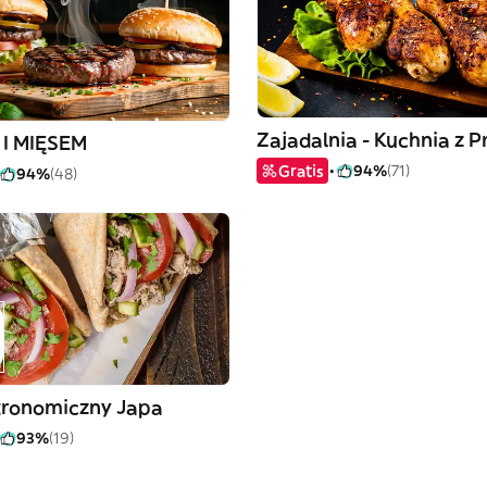
I MIĘSEM
Gratis
94%
(71)
94%
(48)
tronomiczny Japa
93%
(19)