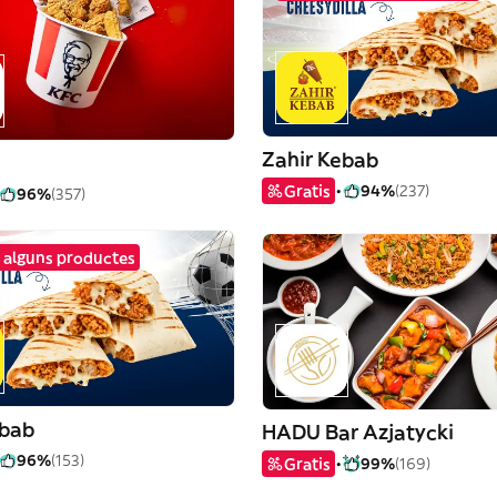
Zahir Kebab
Gratis
94%
(237)
96%
(357)
 alguns productes
ebab
HADU Bar Azjatycki
96%
(153)
Gratis
99%
(169)