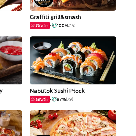
Graffiti grill&smash
Gratis
100%
(15)
Ly
Nabutok Sushi Płock
Gratis
97%
(79)