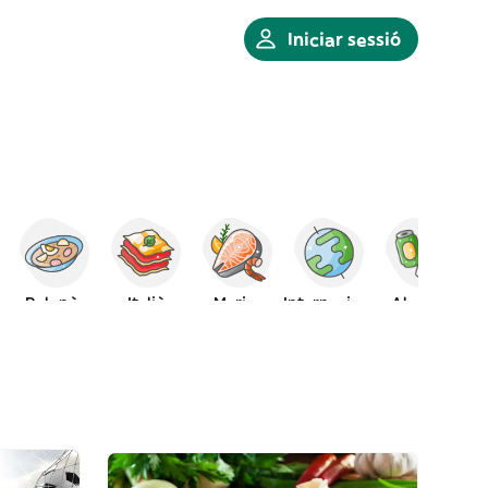
Iniciar sessió
Polonès
Italià
Marisc
Internacional
Alcohol