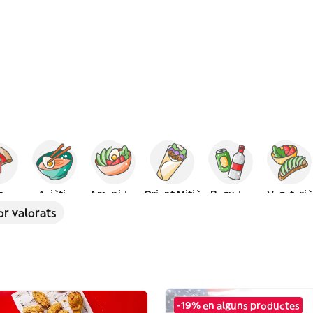
za
Asiàtic
Amanides
Orient Mitjà
Begudes
Vegetarià
or valorats
-19% en alguns productes