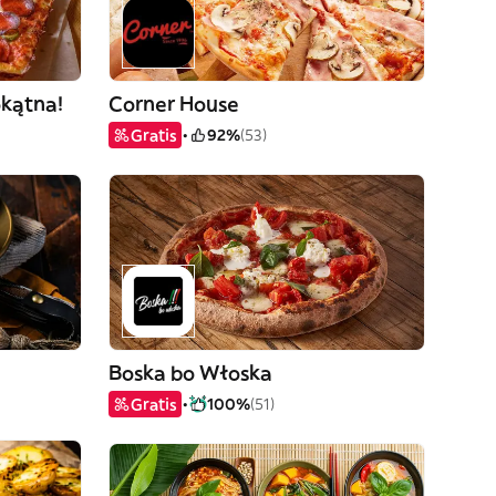
okątna!
Corner House
Gratis
92%
(53)
Boska bo Włoska
Gratis
100%
(51)