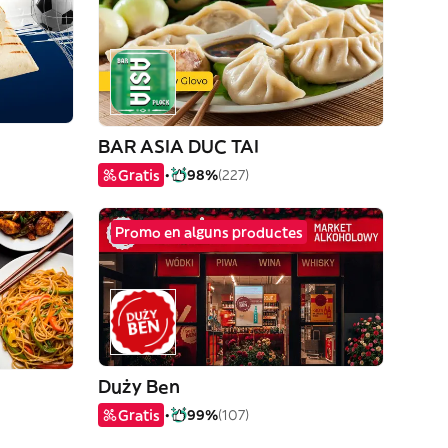
BAR ASIA DUC TAI
Gratis
98%
(227)
Promo en alguns productes
Duży Ben
Gratis
99%
(107)