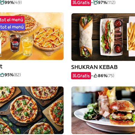
99%
(49)
Gratis
97%
(112)
tot el menú
 tot el menú
t
SHUKRAN KEBAB
95%
(82)
Gratis
86%
(75)