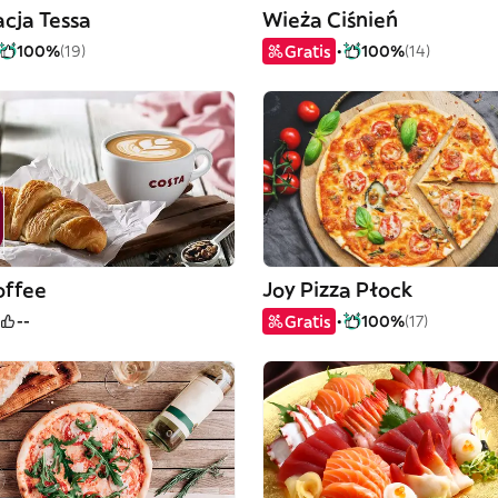
cja Tessa
Wieża Ciśnień
100%
(19)
Gratis
100%
(14)
offee
Joy Pizza Płock
--
Gratis
100%
(17)