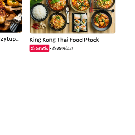
Zajadalnia - Kuchnia z Przytupem
King Kong Thai Food Płock
Gratis
89%
(22)