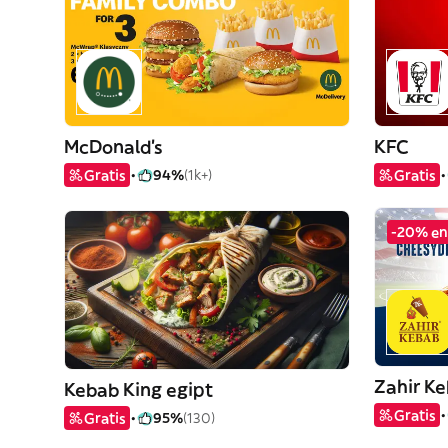
McDonald's
KFC
Gratis
94%
(1k+)
Gratis
-20% en
Zahir K
Kebab King egipt
Gratis
Gratis
95%
(130)