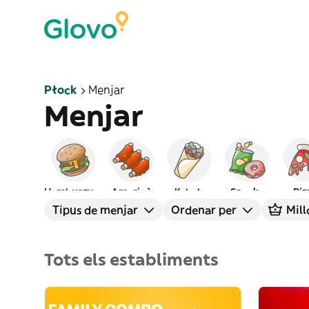
Płock
Menjar
Menjar
Hamburgueses
Americà
Kebab
Snacks
Piz
Tipus de menjar
Ordenar per
Mill
Tots els establiments