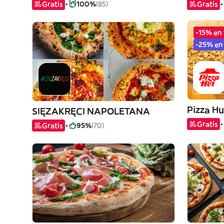
Gratis
100%
(85)
Gratis
-15% en 
-25% en
Pizza Hu
SIĘZAKRĘCI NAPOLETANA
Gratis
Gratis
95%
(70)