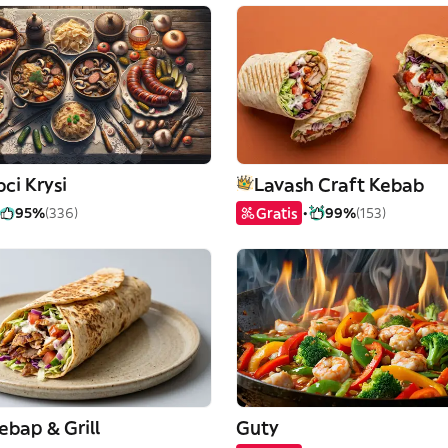
ci Krysi
Lavash Craft Kebab
95%
(336)
Gratis
99%
(153)
bap & Grill
Guty