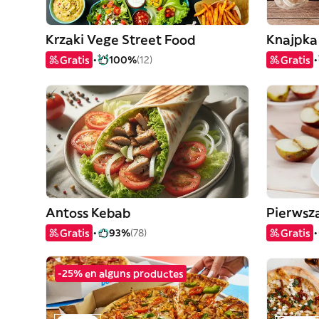
Krzaki Vege Street Food
Knajpka 
Gratis
100%
(12)
Gratis
Antoss Kebab
Gratis
93%
(78)
Gratis
-25% en alguns productes