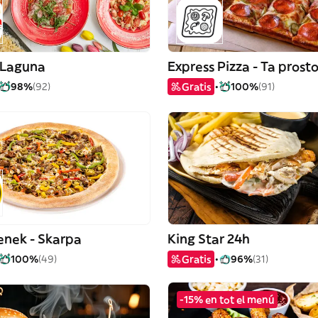
 Laguna
Express Pizza - Ta prost
98%
(92)
Gratis
100%
(91)
enek - Skarpa
King Star 24h
100%
(49)
Gratis
96%
(31)
-15% en tot el menú