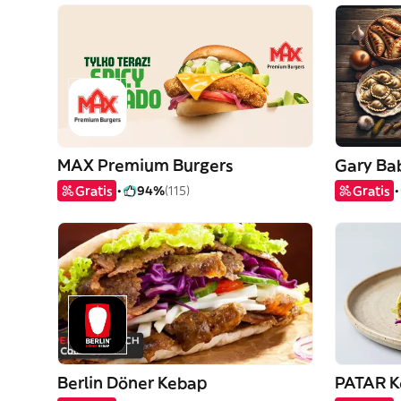
MAX Premium Burgers
Gary Bab
Gratis
94%
(115)
Gratis
Berlin Döner Kebap
PATAR Ke