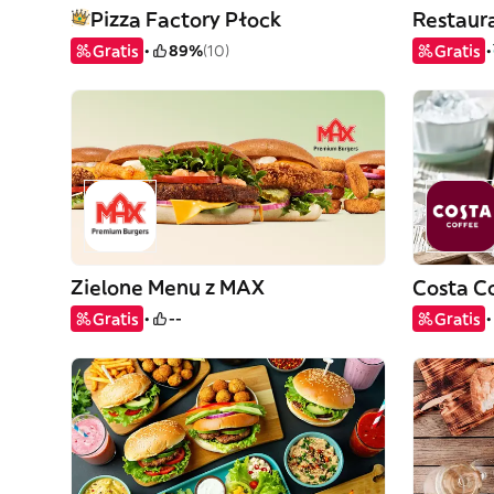
Pizza Factory Płock
Restaura
Gratis
89%
(10)
Gratis
Zielone Menu z MAX
Costa C
Gratis
--
Gratis