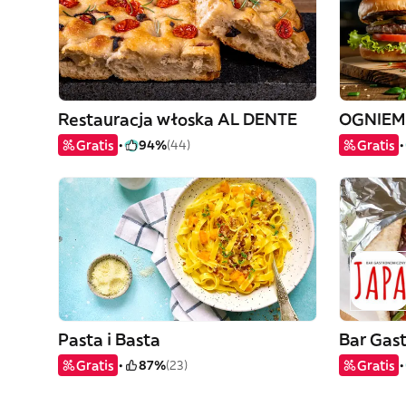
Restauracja włoska AL DENTE
OGNIEM 
Gratis
94%
(44)
Gratis
Pasta i Basta
Bar Gas
Gratis
87%
(23)
Gratis