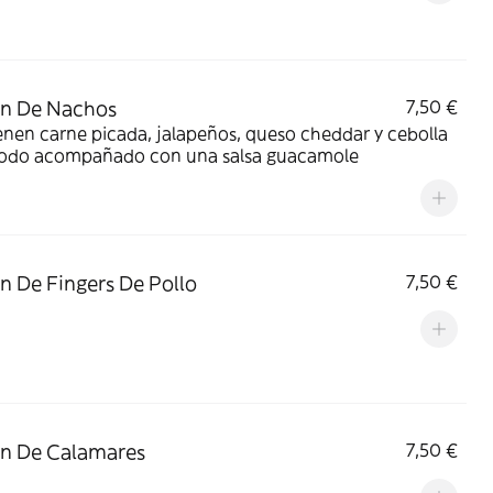
ón De Nachos
7,50 €
nen carne picada, jalapeños, queso cheddar y cebolla
 todo acompañado con una salsa guacamole
n De Fingers De Pollo
7,50 €
n De Calamares
7,50 €