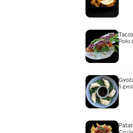
Tacos
Pollo 
Gyoza
5 gyoz
Pata
Cruji