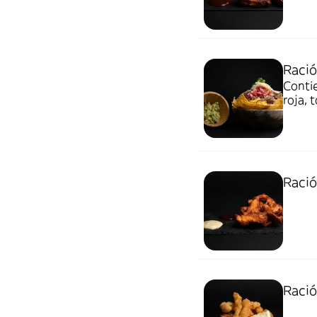
Raci
Contie
roja,
Ració
Ració