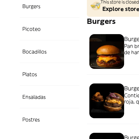
This store is clos
Burgers
Explore stor
Burgers
Picoteo
Burge
Pan br
Bocadillos
de ha
perfec
barba
Platos
Burge
Contie
Ensaladas
roja, 
Postres
Burg