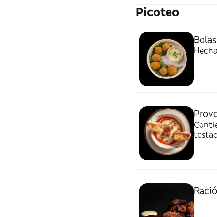
Picoteo
Bolas
Hecha
Prov
Contie
tosta
Ració