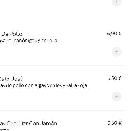
 De Pollo
6,90 €
asado, canónigos y cebolla
s (5 Uds.)
6,50 €
as de pollo con algas verdes y salsa soja
tas Cheddar Con Jamón
6,50 €
ente