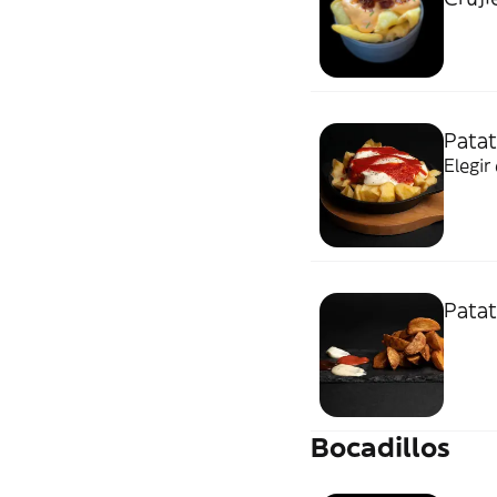
Patat
Elegir
Patat
Bocadillos