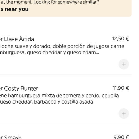
ed at the moment. Looking for somewhere similar?
es near you
r Llave Ácida
12,50 €
ioche suave y dorado, doble porción de jugosa carne
mburguesa, queso cheddar y queso edam
tamente derretidos, con el toque irresistible de salsa
coa
r Costy Burger
11,90 €
ne hamburguesa mixta de ternera y cerdo, cebolla
queso cheddar, barbacoa y costilla asada
er Smash
9,90 €