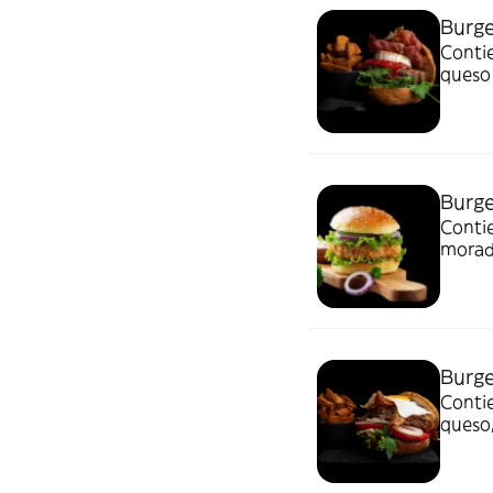
Burge
Contie
queso 
Burge
Contie
morada
Burg
Conti
queso,