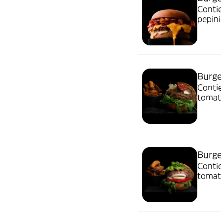
Contie
pepini
Burg
Contie
tomate
parme
Burge
Contie
tomat