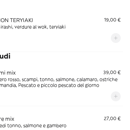
ON TERYIAKI
19,00 €
riso chirashi, verdure al wok, teryiaki
udi
mi mix
39,00 €
o rosso, scampi, tonno, salmone, calamaro, ostriche
mandia, Pescato e piccolo pescato del giorno
re mix
27,00 €
redi tonno, salmone e gambero