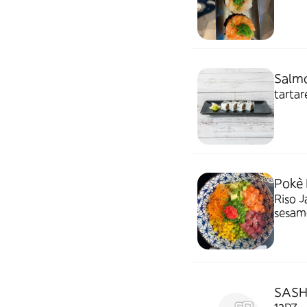
Salmo
tartar
Pokè
Riso 
sesamo
SASH