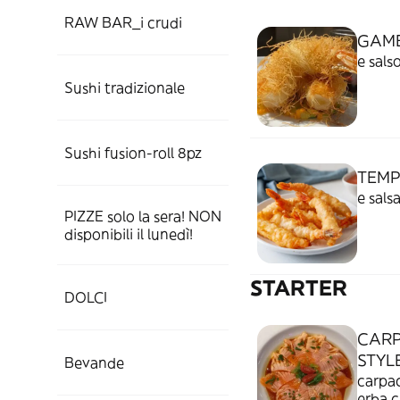
RAW BAR_i crudi
GAMB
e sals
Sushi tradizionale
Sushi fusion-roll 8pz
TEMP
e sals
PIZZE solo la sera! NON
disponibili il lunedì!
STARTER
DOLCI
CARP
STYL
Bevande
carpac
erba c