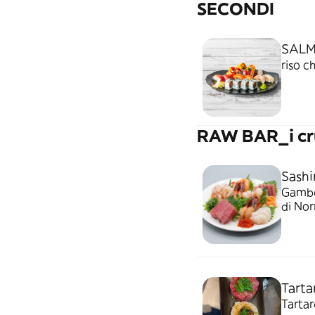
SECONDI
SALM
RAW BAR_i cr
Sashi
Gamber
di Nor
Tarta
Tarta