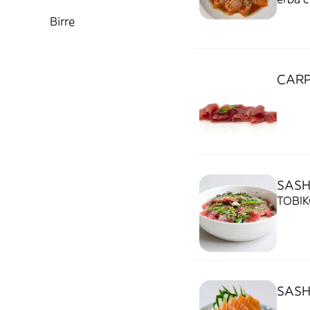
Birre
CARP
SASH
TOBIK
SASH