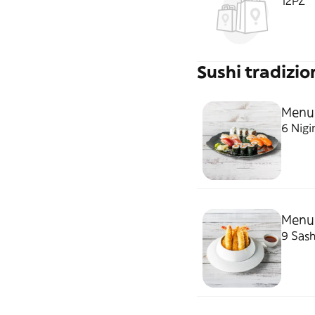
12PZ
Sushi tradizio
Menu 
6 Nigi
Menu 
9 Sash