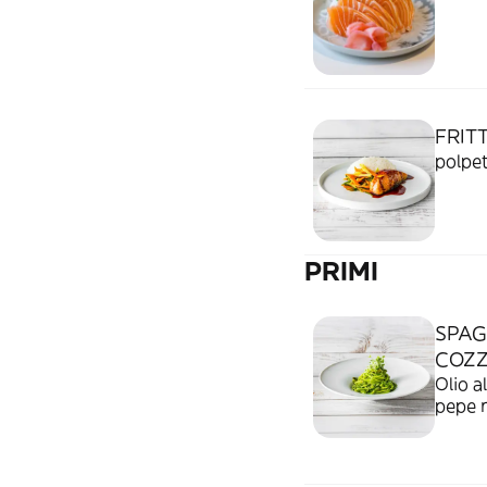
FRIT
polpet
PRIMI
SPAG
COZZ
Olio all'aglio
pepe n