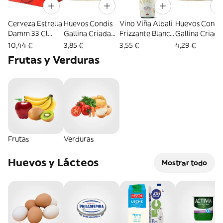
Cerveza Estrella
Huevos Condis
Vino Viña Albali
Huevos Condi
Damm 33 Cl
Gallina Criada
Frizzante Blanco
Gallina Criada
Lata 12 Uds.
En Suelo M 12
75 Cl
En Suelo L 12
10,44 €
3,85 €
3,55 €
4,29 €
Uds.
Uds.
Frutas y Verduras
Frutas
Verduras
Huevos y Lácteos
Mostrar todo