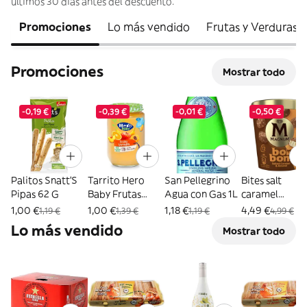
últimos 30 días antes del descuento.
Promociones
Lo más vendido
Frutas y Verduras
Promociones
Mostrar todo
-0,19 €
-0,39 €
-0,01 €
-0,50 €
Palitos Snatt'S
Tarrito Hero
San Pellegrino
Bites salt
Pipas 62 G
Baby Frutas
Agua con Gas 1L
caramel
Variadas 190 G
MAGNUM, pac
1,00 €
1,00 €
1,18 €
4,49 €
1,19 €
1,39 €
1,19 €
4,99 €
12x17 ml
Lo más vendido
Mostrar todo