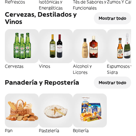
Refrescos
Isotónicas y
Tés de Sabores y
Zumos Y Café
Energéticas
Funcionales
Cervezas, Destilados y
Mostrar todo
Vinos
Cervezas
Vinos
Alcohol y
Espumosos y
Licores
Sidra
Panadería y Repostería
Mostrar todo
Pan
Pastelería
Bollería