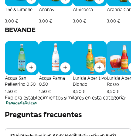
Thè & Limone
Ananas
Albicocca
Arancia Carot
3,00 €
3,00 €
3,00 €
3,00 €
BEVANDE
Acqua San
Acqua Panna
Lurisia Aperitivo
Lurisia Aperit
Pellegrino 0,50
0,50
Biondo
Rosso
1,50 €
1,50 €
3,50 €
3,50 €
Explora establecimientos similares en esta categoría:
Panadería
Dulces
Preguntas frecuentes
¿Qué puedo pedir en Andy Havlík Patisserie en Bari?