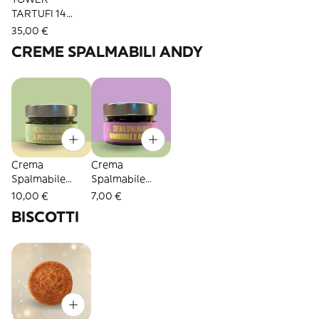
TARTUFI 14
PEZZI
35,00 €
CREME SPALMABILI ANDY
Crema
Crema
Spalmabile
Spalmabile
Pistacchio 100gr
Nocciola e
10,00 €
7,00 €
Cacao 100gr
BISCOTTI