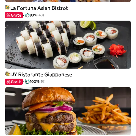
La Fortuna Asian Bistrot
Gratis
93%
(43)
IJY Ristorante Giapponese
Gratis
100%
(19)