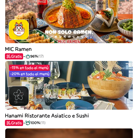
MIC Ramen
Gratis
96%
(17)
-15% en todo el menú
-20% en todo el menú
Hanami Ristorante Asiatico e Sushi
Gratis
100%
(11)