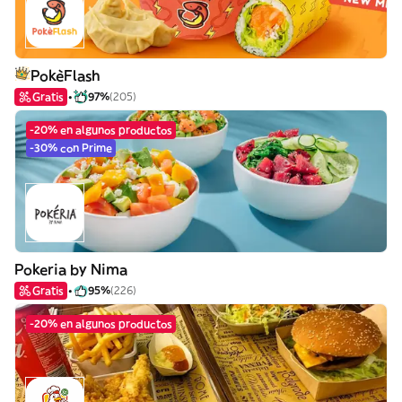
PokèFlash
Gratis
97%
(205)
-20% en algunos productos
-30% con Prime
Pokeria by Nima
Gratis
95%
(226)
-20% en algunos productos