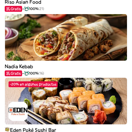
Riso Asian Food
Gratis
100%
(21)
Nadia Kebab
Gratis
100%
(16)
-20% en algunos productos
Eden Pokè Sushi Bar