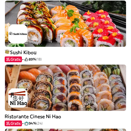
Sushi Kibou
Gratis
89%
(18)
Ristorante Cinese Ni Hao
Gratis
94%
(24)