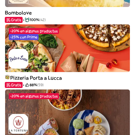
Bombolove
Gratis
100%
(42)
-20% en algunos productos
-25% con Prime
Pizzeria Porta a Lucca
Gratis
88%
(59)
-20% en algunos productos