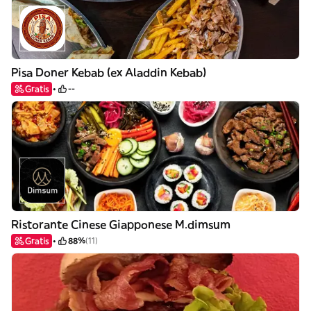
Pisa Doner Kebab (ex Aladdin Kebab)
Gratis
--
Ristorante Cinese Giapponese M.dimsum
Gratis
88%
(11)