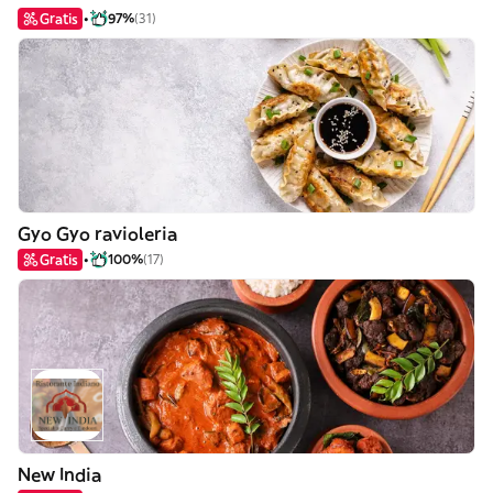
Gratis
97%
(31)
Gyo Gyo ravioleria
Gratis
100%
(17)
New India