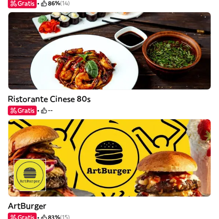
Gratis
86%
(14)
Ristorante Cinese 80s
Gratis
--
ArtBurger
Gratis
83%
(15)