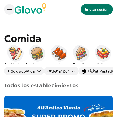
Iniciar sesión
Comida
Comida rápida
Hamburguesas
Americana
Bocadillos
Italiana
Tipo de comida
Ordenar por
Ticket Restaura
Todos los establecimientos