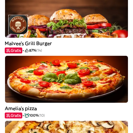
Malvee’s Grill Burger
Gratis
87%
(14)
Amelia's pizza
Gratis
100%
(10)