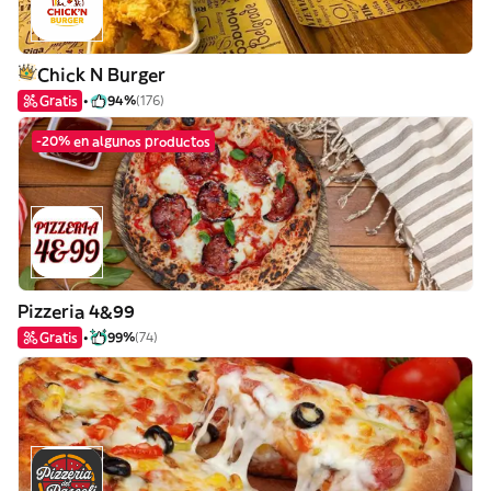
Chick N Burger
Gratis
94%
(176)
-20% en algunos productos
Pizzeria 4&99
Gratis
99%
(74)