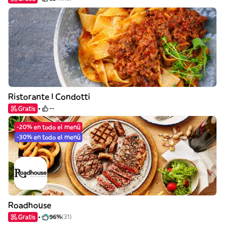
Ristorante I Condotti
Gratis
--
-20% en todo el menú
-30% en todo el menú
Roadhouse
Gratis
96%
(31)