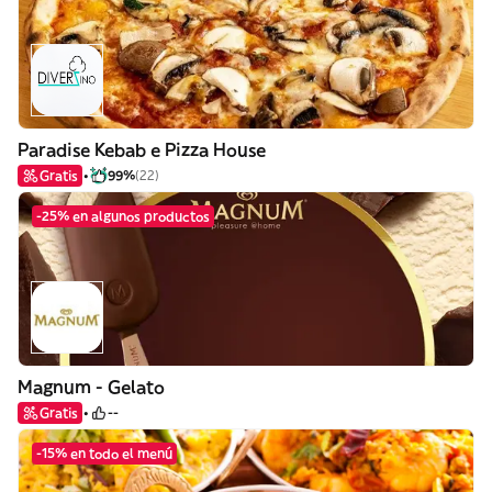
Paradise Kebab e Pizza House
Gratis
99%
(22)
-25% en algunos productos
Magnum - Gelato
Gratis
--
-15% en todo el menú