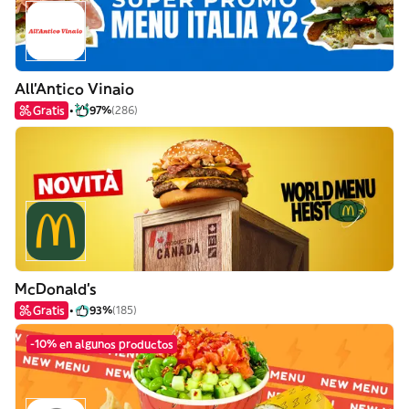
All'Antico Vinaio
Gratis
97%
(286)
McDonald's
Gratis
93%
(185)
-10% en algunos productos