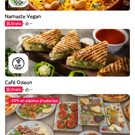
Namaste Vegan
Gratis
--
Cafè Odeon
Gratis
--
-20% en algunos productos