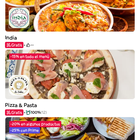
India
Gratis
--
-15% en todo el menú
Pizza & Pasta
Gratis
100%
(12)
-20% en algunos productos
-25% con Prime