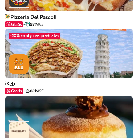
Pizzeria Del Pascoli
Gratis
98%
(63)
-20% en algunos productos
iKeb
Gratis
88%
(99)