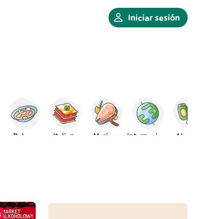
Iniciar sesión
a
Polaca
Italiana
Marisco
Internacional
Alcohol
s