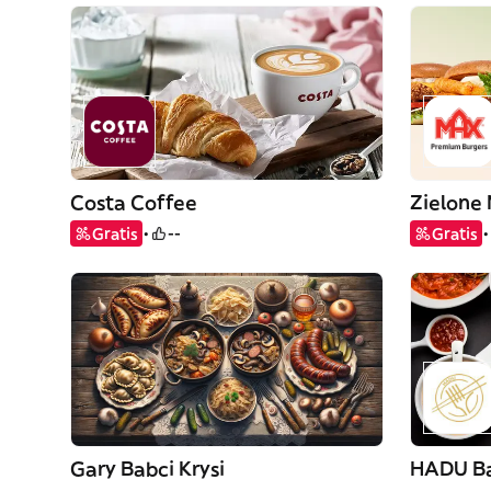
Costa Coffee
Zielone
Gratis
--
Gratis
Gary Babci Krysi
HADU Ba