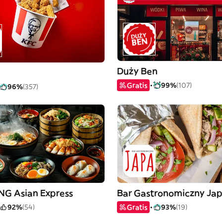
Duży Ben
Gratis
99%
(107)
96%
(357)
NG Asian Express
Bar Gastronomiczny Ja
92%
(54)
Gratis
93%
(19)