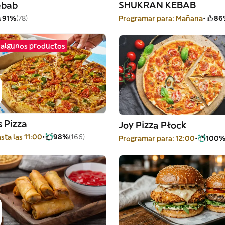
ebab
SHUKRAN KEBAB
91%
(78)
Programar para: Mañana
86
 algunos productos
 Pizza
Joy Pizza Płock
sta las 11:00
98%
(166)
Programar para: 12:00
100