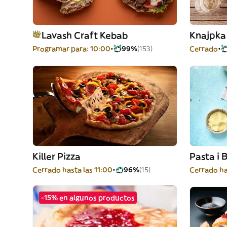
Lavash Craft Kebab
Knajpka 
Programar para: 10:00
99%
(153)
Cerrado
Killer Pizza
Pasta i 
Cerrado hasta las 11:00
96%
(15)
Cerrado ha
-15% en algunos productos