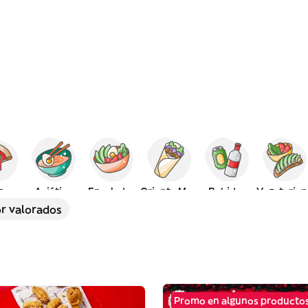
za
Asiática
Ensaladas
Oriente Medio
Bebidas
Vegetarian
r valorados
Promo en algunos producto