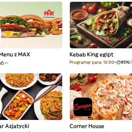
 Menu z MAX
Kebab King egipt
Programar para: 12:00
95%
(
--
r Azjatycki
Corner House