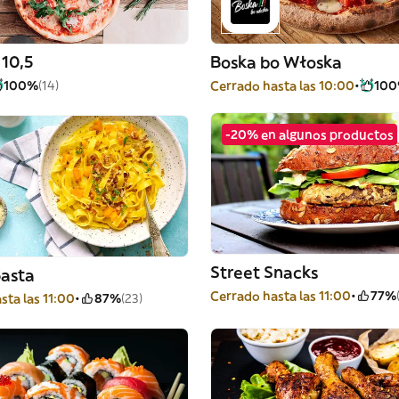
10,5
Boska bo Włoska
100%
(14)
Cerrado hasta las 10:00
10
-20% en algunos productos
Street Snacks
Basta
Cerrado hasta las 11:00
77%
sta las 11:00
87%
(23)