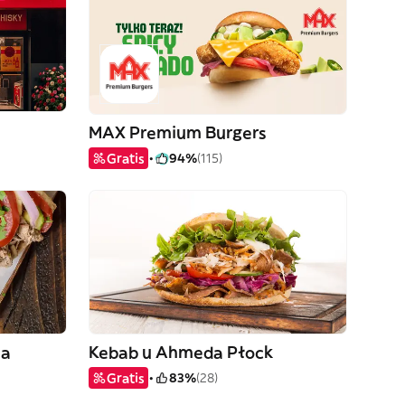
MAX Premium Burgers
Gratis
94%
(115)
pa
Kebab u Ahmeda Płock
Gratis
83%
(28)