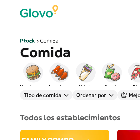
Płock
Comida
Comida
Hamburguesas
Americana
Kebab
Snacks
Piz
Tipo de comida
Ordenar por
Mejo
Todos los establecimientos