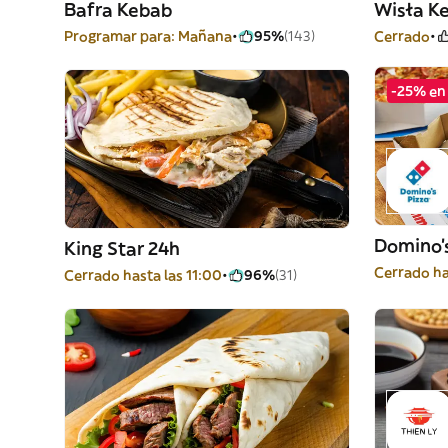
Bafra Kebab
Wisła K
Programar para: Mañana
95%
(143)
Cerrado
-25% en
Domino's
King Star 24h
Cerrado ha
Cerrado hasta las 11:00
96%
(31)