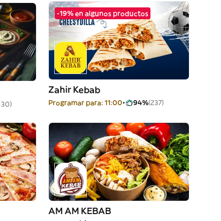
-19% en algunos productos
Zahir Kebab
Programar para: 11:00
94%
(237)
130)
AM AM KEBAB