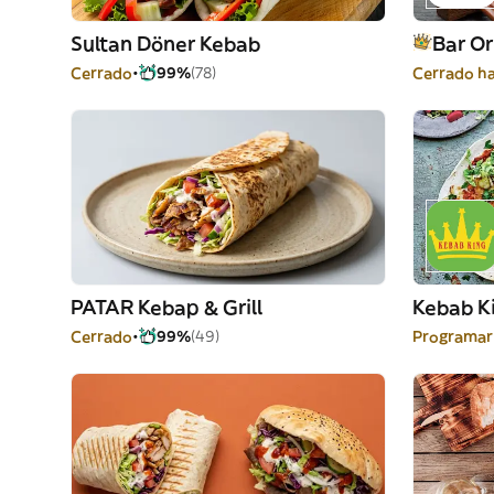
Sultan Döner Kebab
Bar Or
Cerrado
99%
(78)
Cerrado ha
PATAR Kebap & Grill
Kebab K
Cerrado
99%
(49)
Programar 