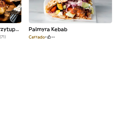
Zajadalnia - Kuchnia z Przytupem
Palmyra Kebab
(71)
Cerrado
--