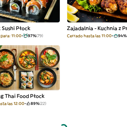
 Sushi Płock
para: 11:00
97%
(79)
Cerrado hasta las 11:00
94%
g Thai Food Płock
sta las 12:00
89%
(22)