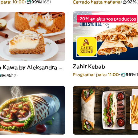
para: 10:00
99%
(169)
Cerrado hasta mañana
92%
-20% en algunos productos
Zahir Kebab
Pierwsza Kawa by Aleksandra Piegat
Programar para: 11:00
96%
(
94%
(12)