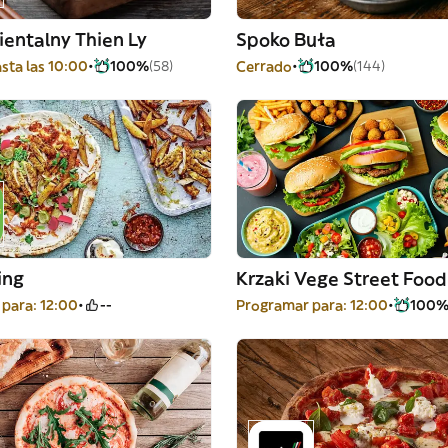
ientalny Thien Ly
Spoko Buła
sta las 10:00
100%
(58)
Cerrado
100%
(144)
ing
Krzaki Vege Street Food
para: 12:00
--
Programar para: 12:00
100