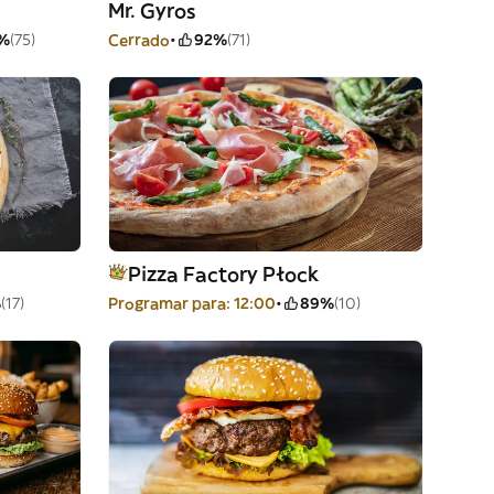
Mr. Gyros
%
(75)
Cerrado
92%
(71)
Pizza Factory Płock
%
(17)
Programar para: 12:00
89%
(10)