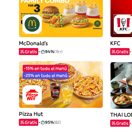
McDonald's
KFC
Gratis
94%
(1k+)
Gratis
-15% en todo el menú
-25% en todo el menú
Pizza Hut
THAI LO
Gratis
95%
(82)
Gratis