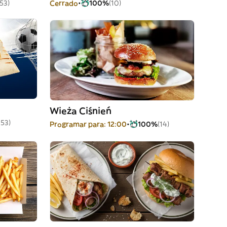
(53)
Cerrado
100%
(10)
Wieża Ciśnień
153)
Programar para: 12:00
100%
(14)