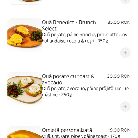
Ouă Benedict - Brunch
35,00 RON
Select
Ouă poșate, pâine brioche, prosciutto, sos
hollandaise, rucola & roșii - 350g
Ouă poșate cu toast &
30,00 RON
avocado
Ouă poșate, avocado, pâine prăjită, ulei de
măsline - 250g
Omletă personalizată
19,00 RON
Ouă, unt, sare, piper, pâine toast - 170g