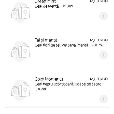
Green Mint
12,00 RON
Ceai de Mentă - 300ml
Tei şi mentă
12,00 RON
Ceai flori de tei, verbena, mentă - 300ml
Cozy Moments
12,00 RON
Ceai negru, scorţişoară, boabe de cacao -
300ml