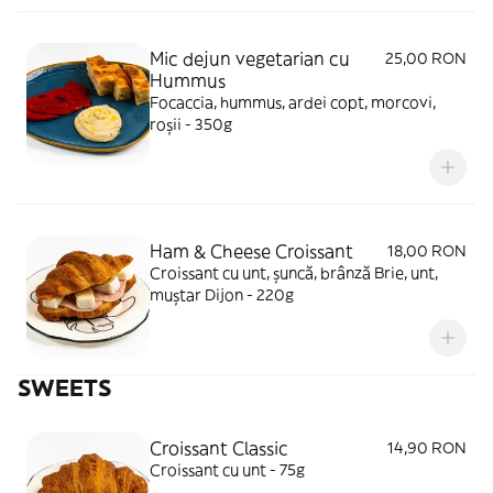
Mic dejun vegetarian cu
25,00 RON
Hummus
Focaccia, hummus, ardei copt, morcovi,
roșii - 350g
Ham & Cheese Croissant
18,00 RON
Croissant cu unt, șuncă, brânză Brie, unt,
muștar Dijon - 220g
SWEETS
Croissant Classic
14,90 RON
Croissant cu unt - 75g