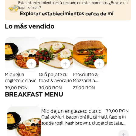
Este establecimiento está cerrado en este momento. ¿Buscas un
lugar similar?
Explorar establecimientos cerca de mí
Lo más vendido
Mic dejun
Ouă poșate cu
Prosciutto &
englezesc clasic
toast & avocado
Mozzarella
(ciabatta/focacc
39,00 RON
30,00 RON
27,00 RON
ia)
BREAKFAST MENU
Mic dejun englezesc clasic
39,00 RON
Ouă ochiuri, bacon prăjit, cârnați, fasole în
sos de roșii, hash browns, ciuperci sotate,
roșii la grill, pâine toast - 700g