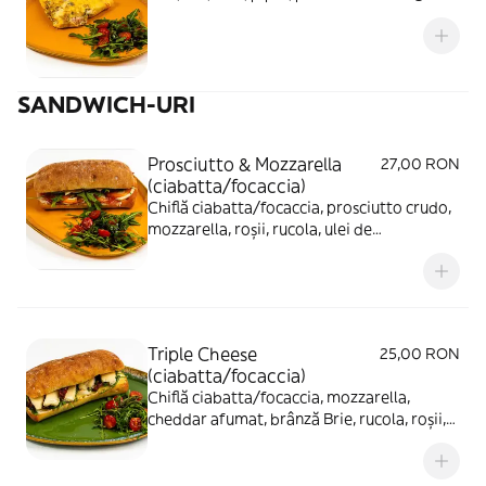
SANDWICH-URI
Prosciutto & Mozzarella
27,00 RON
(ciabatta/focaccia)
Chiflă ciabatta/focaccia, prosciutto crudo,
mozzarella, roșii, rucola, ulei de
măsline/unt - 350g
Triple Cheese
25,00 RON
(ciabatta/focaccia)
Chiflă ciabatta/focaccia, mozzarella,
cheddar afumat, brânză Brie, rucola, roșii,
ulei de măsline/unt, maioneză light - 380g