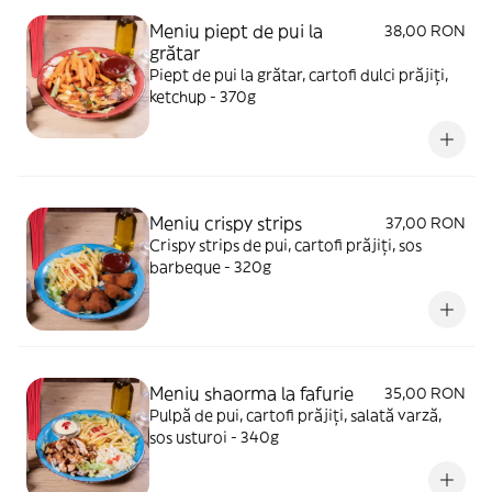
Meniu piept de pui la
38,00 RON
grătar
Piept de pui la grătar, cartofi dulci prăjiți,
ketchup - 370g
Meniu crispy strips
37,00 RON
Crispy strips de pui, cartofi prăjiți, sos
barbeque - 320g
Meniu shaorma la fafurie
35,00 RON
Pulpă de pui, cartofi prăjiți, salată varză,
sos usturoi - 340g