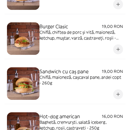
Burger Clasic
19,00 RON
Chiflă, chiftea de porc și vită, maioneză,
ketchup, muștar, varză, castraveți, roșii -
250g
Sandwich cu caș pane
19,00 RON
Chiflă, maioneză, cașcaval pane, ardei copt
- 260g
Hot-dog american
16,00 RON
Baghetă, crenvurști, salată iceberg,
ketchup, roșii, castraveți - 250g