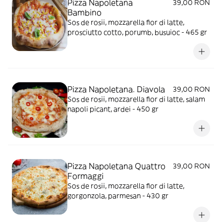
Pizza Napoletana
39,00 RON
Bambino
Sos de rosii, mozzarella fior di latte,
prosciutto cotto, porumb, busuioc - 465 gr
Pizza Napoletana. Diavola
39,00 RON
Sos de rosii, mozzarella fior di latte, salam
napoli picant, ardei - 450 gr
Pizza Napoletana Quattro
39,00 RON
Formaggi
Sos de rosii, mozzarella fior di latte,
gorgonzola, parmesan - 430 gr