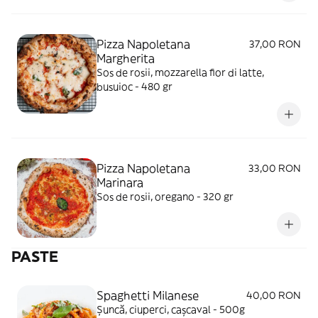
Pizza Napoletana
37,00 RON
Margherita
Sos de rosii, mozzarella fior di latte,
busuioc - 480 gr
Pizza Napoletana
33,00 RON
Marinara
Sos de rosii, oregano - 320 gr
PASTE
Spaghetti Milanese
40,00 RON
Șuncă, ciuperci, cașcaval - 500g