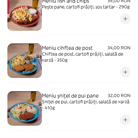
Meniu fish and chips
34,00 RON
Pește pane, cartofi prăjiți, sos tartar - 290g
Meniu cihftea de post
34,00 RON
Chiftea de post, cartofi prăjiți, salată de
varză - 350g
Meniu șnițel de pui pane
32,00 RON
Șnițel de pui, cartofi prăjiți, salată de varză
- 410g