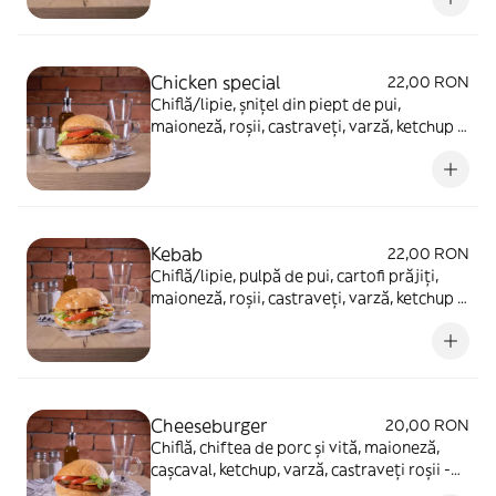
Chicken special
22,00 RON
Chiflă/lipie, șnițel din piept de pui,
maioneză, roșii, castraveți, varză, ketchup -
270g
Kebab
22,00 RON
Chiflă/lipie, pulpă de pui, cartofi prăjiți,
maioneză, roșii, castraveți, varză, ketchup -
250g
Cheeseburger
20,00 RON
Chiflă, chiftea de porc și vită, maioneză,
cașcaval, ketchup, varză, castraveți roșii -
270g