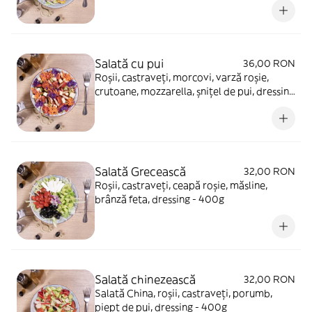
Salată cu pui
36,00 RON
Roșii, castraveți, morcovi, varză roșie,
crutoane, mozzarella, șnițel de pui, dressing
- 400g
Salată Grecească
32,00 RON
Roșii, castraveți, ceapă roșie, măsline,
brânză feta, dressing - 400g
Salată chinezească
32,00 RON
Salată China, roșii, castraveți, porumb,
piept de pui, dressing - 400g