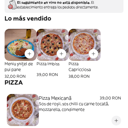
El seguimiento en vivo no está disponible.
El
establecimiento entrega los pedidos directamente.
Lo más vendido
Meniu șnițel de
Pizza Imbiss
Pizza
pui pane
Capricciosa
39,00 RON
32,00 RON
38,00 RON
PIZZA
Pizza Mexicană
39,00 RON
Sos de roșii, sos chilli cu carne tocată,
mozzarella, condimente