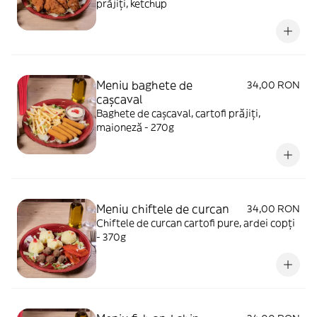
prăjiți, ketchup
Meniu baghete de
34,00 RON
cașcaval
Baghete de cașcaval, cartofi prăjiți,
maioneză - 270g
Meniu chiftele de curcan
34,00 RON
Chiftele de curcan cartofi pure, ardei copți
- 370g