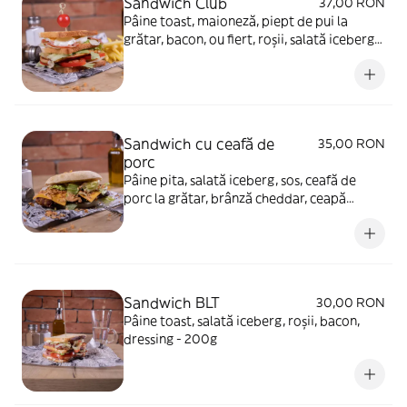
Sandwich Club
37,00 RON
Pâine toast, maioneză, piept de pui la
grătar, bacon, ou fiert, roșii, salată iceberg,
cartofi prăjiți - 300g
Sandwich cu ceafă de
35,00 RON
porc
Pâine pita, salată iceberg, sos, ceafă de
porc la grătar, brânză cheddar, ceapă
prăjită - 300g
Sandwich BLT
30,00 RON
Pâine toast, salată iceberg, roșii, bacon,
dressing - 200g