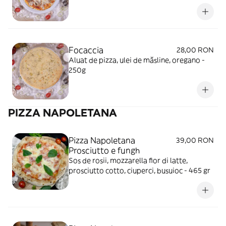
Focaccia
28,00 RON
Aluat de pizza, ulei de măsline, oregano -
250g
PIZZA NAPOLETANA
Pizza Napoletana
39,00 RON
Prosciutto e fungh
Sos de rosii, mozzarella fior di latte,
prosciutto cotto, ciuperci, busuioc - 465 gr