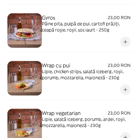
Gyros
23,00 RON
Pâine pita, pulpă de pui, cartofi prăjiți,
ceapă roșie, roșii, sos iaurt - 250g
Wrap cu pui
23,00 RON
Lipie, chicken strips, salată iceberg, roșii,
porumb, mozzarella, maioneză - 230g
Wrap vegetarian
23,00 RON
Lipie, salată iceberg, porumb, ardei, roșii,
mozzarella, maioneză - 230g