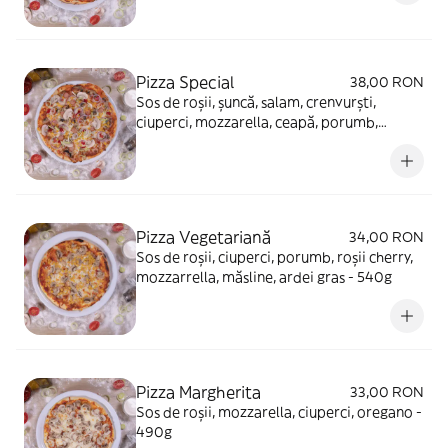
Pizza Special
38,00 RON
Sos de roșii, șuncă, salam, crenvurști,
ciuperci, mozzarella, ceapă, porumb,
oregano
Pizza Vegetariană
34,00 RON
Sos de roșii, ciuperci, porumb, roșii cherry,
mozzarrella, măsline, ardei gras - 540g
Pizza Margherita
33,00 RON
Sos de roșii, mozzarella, ciuperci, oregano -
490g