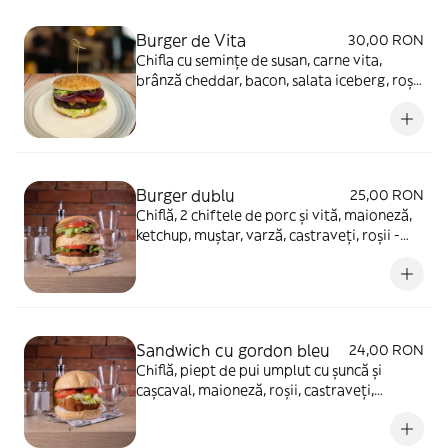
Burger de Vita
30,00 RON
Chifla cu semințe de susan, carne vita,
brânză cheddar, bacon, salata iceberg, roșii,
castraveți murati, ceapa roșie, maioneza,
ketchup - 300 g
Burger dublu
25,00 RON
Chiflă, 2 chiftele de porc și vită, maioneză,
ketchup, muștar, varză, castraveți, roșii -
380g
Sandwich cu gordon bleu
24,00 RON
Chiflă, piept de pui umplut cu șuncă și
cașcaval, maioneză, roșii, castraveți,
ketchup - 350g