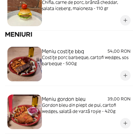
Chifla, carne de porc, brânză cheddar,
salata iceberg, maioneza - 110 gr
MENIURI
Meniu costițe bbq
54,00 RON
Costițe porc barbeque, cartofi wedges, sos
barbeque - 500g
Meniu gordon bleu
39,00 RON
Gordon bleu din piept de pui, cartofi
wedges, salată de varză roșie - 420g