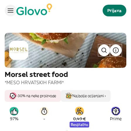
Prijava
Morsel street food
*MESO HRVATSKIH FARMI*
-30% na neke proizvode
Najbolje ocijenjeni ›
-
97%
0,49 €
Prime
Besplatno