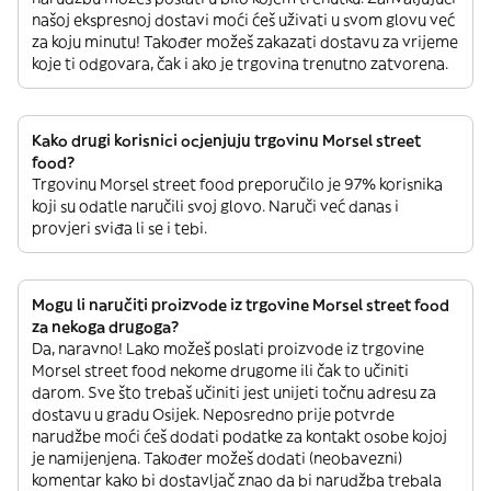
našoj ekspresnoj dostavi moći ćeš uživati u svom glovu već
za koju minutu! Također možeš zakazati dostavu za vrijeme
koje ti odgovara, čak i ako je trgovina trenutno zatvorena.
Kako drugi korisnici ocjenjuju trgovinu Morsel street
food?
Trgovinu Morsel street food preporučilo je 97% korisnika
koji su odatle naručili svoj glovo. Naruči već danas i
provjeri sviđa li se i tebi.
Mogu li naručiti proizvode iz trgovine Morsel street food
za nekoga drugoga?
Da, naravno! Lako možeš poslati proizvode iz trgovine
Morsel street food nekome drugome ili čak to učiniti
darom. Sve što trebaš učiniti jest unijeti točnu adresu za
dostavu u gradu Osijek. Neposredno prije potvrde
narudžbe moći ćeš dodati podatke za kontakt osobe kojoj
je namijenjena. Također možeš dodati (neobavezni)
komentar kako bi dostavljač znao da bi narudžba trebala