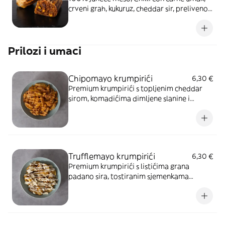
crveni grah, kukuruz, cheddar sir, preliveno
umakom od gorgonzole
Prilozi i umaci
Chipomayo krumpirići
6,30 €
Premium krumpirići s topljenim cheddar
sirom, komadićima dimljene slanine i
Chipomayo umakom
Trufflemayo krumpirići
6,30 €
Premium krumpirići s listićima grana
padano sira, tostiranim sjemenkama
suncokreta i Trufflemayo umakom