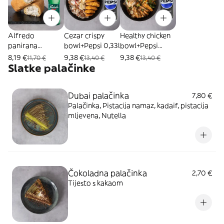
Alfredo
Cezar crispy
Healthy chicken
panirana
bowl+Pepsi 0,33l
bowl+Pepsi
palačinka+Rade
0,33L
8,19 €
9,38 €
9,38 €
11,70 €
13,40 €
13,40 €
nska 0,5L
Slatke palačinke
Dubai palačinka
7,80 €
Palačinka, Pistacija namaz, kadaif, pistacija
mljevena, Nutella
Čokoladna palačinka
2,70 €
Tijesto s kakaom