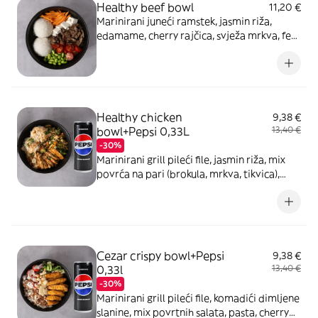
Healthy beef bowl
11,20 €
Marinirani juneći ramstek, jasmin riža,
edamame, cherry rajčica, svježa mrkva, feta
sir, Herb dresing
Healthy chicken
9,38 €
bowl+Pepsi 0,33L
13,40 €
-30%
Marinirani grill pileći file, jasmin riža, mix
povrća na pari (brokula, mrkva, tikvica),
tostirani badem, mladi luk, Mango-curry
dresing
Cezar crispy bowl+Pepsi
9,38 €
0,33l
13,40 €
-30%
Marinirani grill pileći file, komadići dimljene
slanine, mix povrtnih salata, pasta, cherry