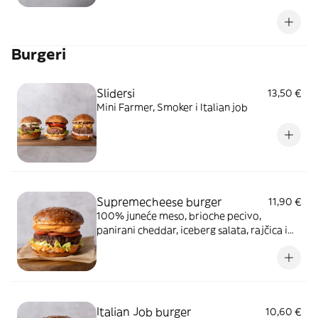
rajčica, grana padano sir, krutoni, Cezar
dresing
Burgeri
Slidersi
13,50 €
Mini Farmer, Smoker i Italian job
Supremecheese burger
11,90 €
100% juneće meso, brioche pecivo,
panirani cheddar, iceberg salata, rajčica i
Chipomayo umak
Italian Job burger
10,60 €