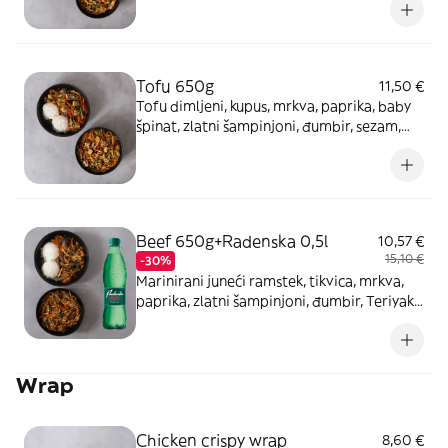
Tofu 650g
11,50 €
Tofu dimljeni, kupus, mrkva, paprika, baby
špinat, zlatni šampinjoni, đumbir, sezam,
Teriyaki umak
Beef 650g+Radenska 0,5l
10,57 €
15,10 €
-30%
Marinirani juneći ramstek, tikvica, mrkva,
paprika, zlatni šampinjoni, đumbir, Teriyaki
umak
Wrap
Chicken crispy wrap
8,60 €