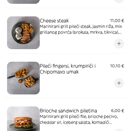
Cheese steak
11,00 €
Marinirani grill pileći steak, jasmin riža, mix
grillanog povrća (brokula, mrkva, tikvica),
umak od gorgonzole, posip crni sezam
Pileći fingersi, krumpirići i
10,10 €
Chipomayo umak
Brioche sandwich piletina
6,00 €
Marinirani grill pileći file, brioche pecivo,
cheddar sir, iceberg salata, komadići
dimljene slanine, rajčica, ljubičasti luk,