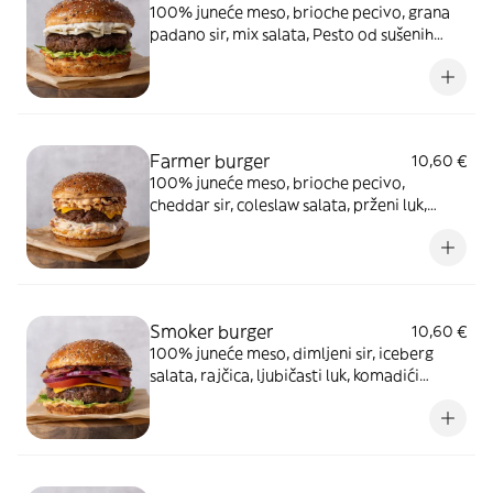
100% juneće meso, brioche pecivo, grana
padano sir, mix salata, Pesto od sušenih
rajčica i Trufflemayo umak
Farmer burger
10,60 €
100% juneće meso, brioche pecivo,
cheddar sir, coleslaw salata, prženi luk,
komadići dimljene slanine i Smokemayo
umak
Smoker burger
10,60 €
100% juneće meso, dimljeni sir, iceberg
salata, rajčica, ljubičasti luk, komadići
dimljene slanine, Smokemayo i BBQ umak