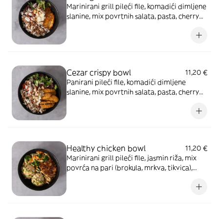
Marinirani grill pileći file, komadići dimljene
slanine, mix povrtnih salata, pasta, cherry
rajčica, grana padano sir, krutoni, Cezar
dresing
Cezar crispy bowl
11,20 €
Panirani pileći file, komadići dimljene
slanine, mix povrtnih salata, pasta, cherry
rajčica, grana padano sir, krutoni, Cezar
dresing
Healthy chicken bowl
11,20 €
Marinirani grill pileći file, jasmin riža, mix
povrća na pari (brokula, mrkva, tikvica),
tostirani badem, mladi luk, Mango-curry
dresing