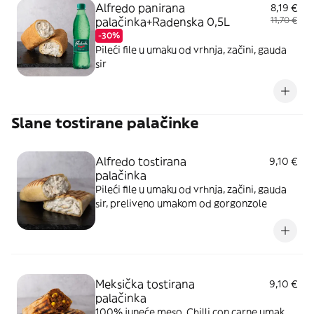
Alfredo panirana
8,19 €
palačinka+Radenska 0,5L
11,70 €
-30%
Pileći file u umaku od vrhnja, začini, gauda
sir
Slane tostirane palačinke
Alfredo tostirana
9,10 €
palačinka
Pileći file u umaku od vrhnja, začini, gauda
sir, preliveno umakom od gorgonzole
Meksička tostirana
9,10 €
palačinka
100% juneće meso, Chilli con carne umak,