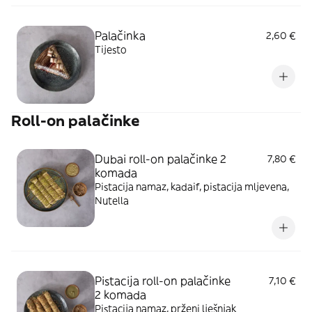
Palačinka
2,60 €
Tijesto
Roll-on palačinke
Dubai roll-on palačinke 2
7,80 €
komada
Pistacija namaz, kadaif, pistacija mljevena,
Nutella
Pistacija roll-on palačinke
7,10 €
2 komada
Pistacija namaz, prženi lješnjak