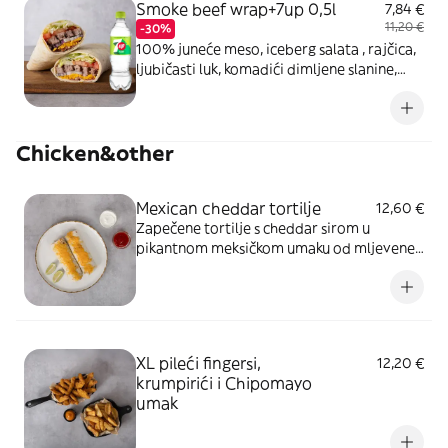
Smoke beef wrap+7up 0,5l
7,84 €
11,20 €
-30%
100% juneće meso, iceberg salata , rajčica,
ljubičasti luk, komadići dimljene slanine,
cheddar sir, Original umak
Chicken&other
Mexican cheddar tortilje
12,60 €
Zapečene tortilje s cheddar sirom u
pikantnom meksičkom umaku od mljevene
junetine, crvenog graha i kukuruza,
servirane uz kiselo vrhnje i sriracha ljuti
umak
XL pileći fingersi,
12,20 €
krumpirići i Chipomayo
umak