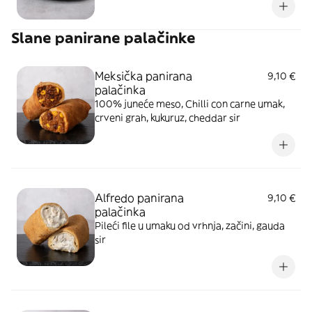
Original umak
Slane panirane palačinke
Meksička panirana
9,10 €
palačinka
100% juneće meso, Chilli con carne umak,
crveni grah, kukuruz, cheddar sir
Alfredo panirana
9,10 €
palačinka
Pileći file u umaku od vrhnja, začini, gauda
sir