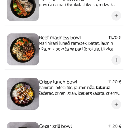
povrća na pari (brokula, tikvica, mrkva),
Sezam dresing, posip crni sezam
Beef madness bowl
11,70 €
Marinirani juneći ramstek, batat, jasmin
riža, mix povrća na pari (brokula, tikvica,
mrkva), Mango-curry dresing, posip sezam
Crispy lunch bowl
11,20 €
Panirani pileći file, jasmin riža, kukuruz
šećerac, crveni grah, iceberg salata, cherry
rajčica, ljubičasti luk, Cezar dresing
Cezar grill bowl
11,20 €