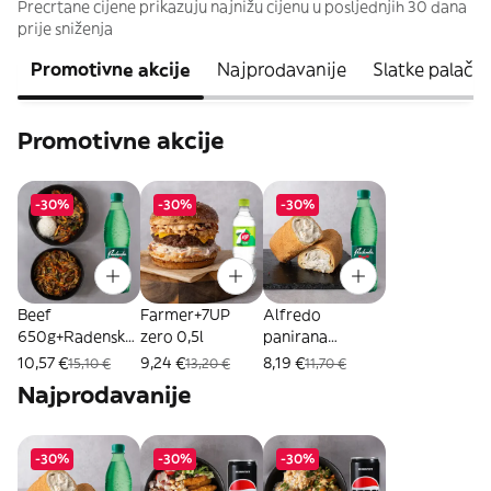
Precrtane cijene prikazuju najnižu cijenu u posljednjih 30 dana
prije sniženja
Promotivne akcije
Najprodavanije
Slatke palačin
Promotivne akcije
-30%
-30%
-30%
Beef
Farmer+7UP
Alfredo
650g+Radenska
zero 0,5l
panirana
0,5l
palačinka+Rade
10,57 €
9,24 €
8,19 €
15,10 €
13,20 €
11,70 €
nska 0,5L
Najprodavanije
-30%
-30%
-30%