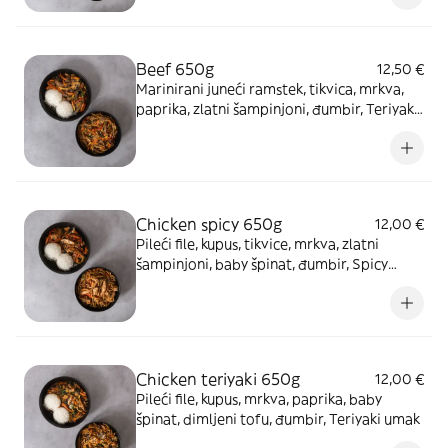
Beef 650g
12,50 €
Marinirani juneći ramstek, tikvica, mrkva,
paprika, zlatni šampinjoni, đumbir, Teriyaki
umak
Chicken spicy 650g
12,00 €
Pileći file, kupus, tikvice, mrkva, zlatni
šampinjoni, baby špinat, đumbir, Spicy
umak
Chicken teriyaki 650g
12,00 €
Pileći file, kupus, mrkva, paprika, baby
špinat, dimljeni tofu, đumbir, Teriyaki umak