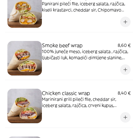
Panirani pileći file, iceberg salata, rajčica,
kiseli krastavci, cheddar sir, Chipomayo
umak
Smoke beef wrap
8,60 €
100% juneće meso, iceberg salata , rajčica,
ljubičasti luk, komadići dimljene slanine,
cheddar sir, Original umak
Chicken classic wrap
8,40 €
Marinirani grill pileći file, cheddar sir,
iceberg salata, rajčica, crveni kupus,
ljubičasti luk, Original umak