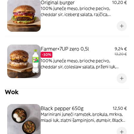
Original burger
10,20 €
100% juneće meso, brioche pecivo,
cheddar sir, iceberg salata, rajčica,
ljubičasti luk i Original umak
Farmer+7UP zero 0,5l
9,24 €
13,20 €
-30%
100% juneće meso, brioche pecivo,
cheddar sir, coleslaw salata, prženi luk,
komadići dimljene slanine i Smokemayo
umak
Wok
Black pepper 650g
12,50 €
Marinirani juneći ramstek, brokula, mrkva,
mladi luk, zlatni šampinjoni, đumbir, Black
pepper umak