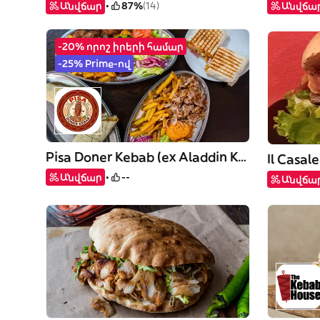
Անվճար
87%
(14)
Անվճա
-20% որոշ իրերի համար
-25% Prime-ով
Pisa Doner Kebab (ex Aladdin Kebab)
Il Casal
Անվճար
--
Անվճա