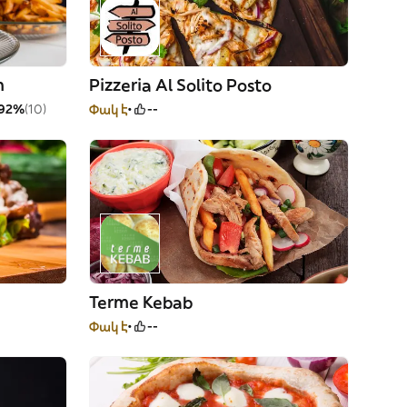
m
Pizzeria Al Solito Posto
92%
(10)
Փակ է
--
Terme Kebab
Փակ է
--