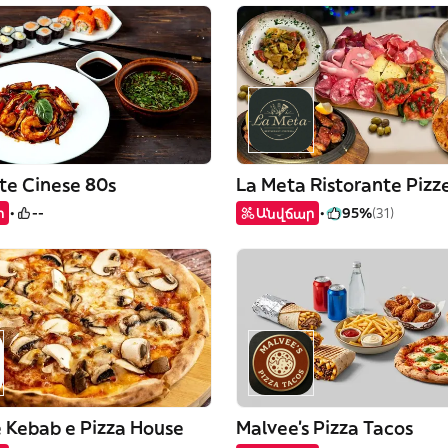
te Cinese 80s
La Meta Ristorante Pizz
ր
--
Անվճար
95%
(31)
 Kebab e Pizza House
Malvee’s Pizza Tacos