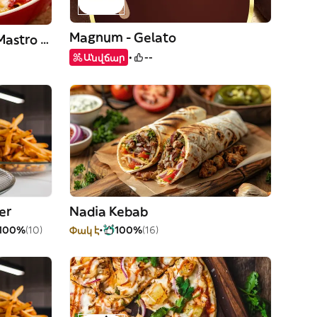
Magnum - Gelato
Rosticceria Gli Amici di Mastro Ciccio
Անվճար
--
er
Nadia Kebab
100%
(10)
Փակ է
100%
(16)