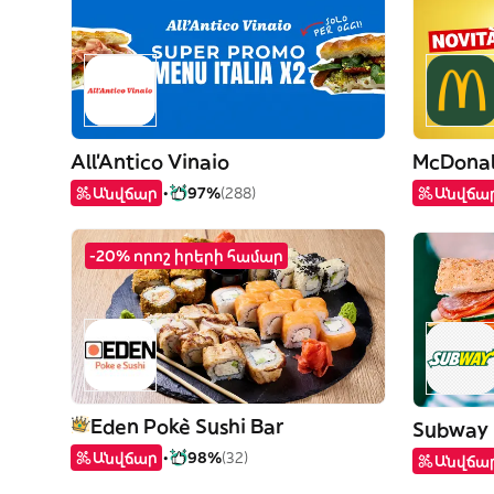
All'Antico Vinaio
McDonal
Անվճար
97%
(288)
Անվճա
-20% որոշ իրերի համար
Eden Pokè Sushi Bar
Subway
Անվճար
98%
(32)
Անվճա