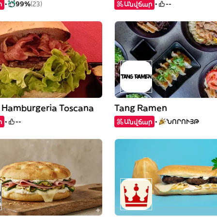
ր
99%
(23)
Անվճար
--
e Hamburgeria Toscana
Tang Ramen
ր
--
Անվճար
ՆՈՐՈՒՅԹ