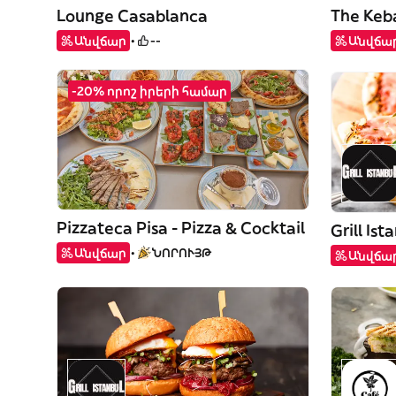
Lounge Casablanca
The Keba
Անվճար
--
Անվճա
-20% որոշ իրերի համար
Pizzateca Pisa - Pizza & Cocktail
Grill Ist
Անվճար
ՆՈՐՈՒՅԹ
Անվճա