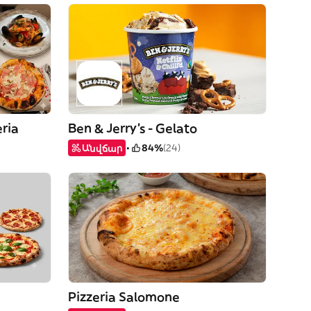
eria
Ben & Jerry's - Gelato
Անվճար
84%
(24)
Pizzeria Salomone