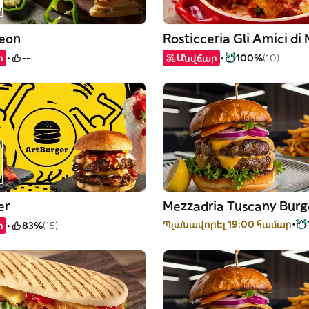
eon
ր
--
Անվճար
100%
(10)
er
Mezzadria Tuscany Burg
Պլանավորել 19:00 համար
ր
83%
(15)