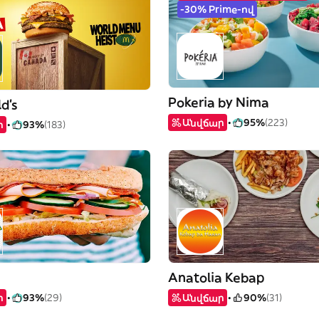
-30% Prime-ով
Pokeria by Nima
d's
Անվճար
95%
(223)
ր
93%
(183)
Anatolia Kebap
ր
93%
(29)
Անվճար
90%
(31)