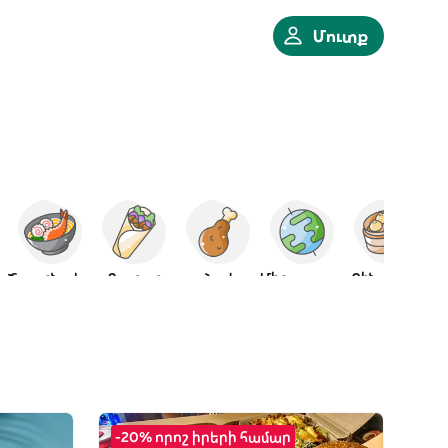
Մուտք
Ճապոնական
Քյաբաբ
Հավ
Միջազգային
Չինական
-20% որոշ իրերի համար