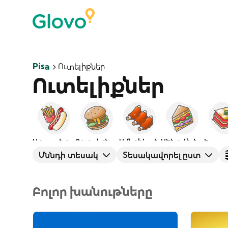
Pisa
Ուտելիքներ
Ուտելիքներ
Արագ սնունդ
Բուրգերներ
Ամերիկյան
ՍԵնդվիչներ
Իտալ
Սննդի տեսակ
Տեսակավորել ըստ
Բոլոր խանութները