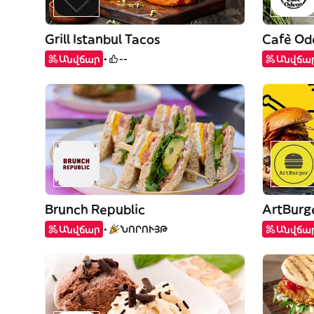
Grill Istanbul Tacos
Cafè Od
Անվճար
--
Անվճա
Brunch Republic
ArtBurg
Անվճար
ՆՈՐՈՒՅԹ
Անվճա