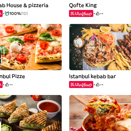
b House & pizzeria
Qofte King
ր
100%
(10)
Անվճար
--
anbul Pizze
Istanbul kebab bar
ր
--
Անվճար
--