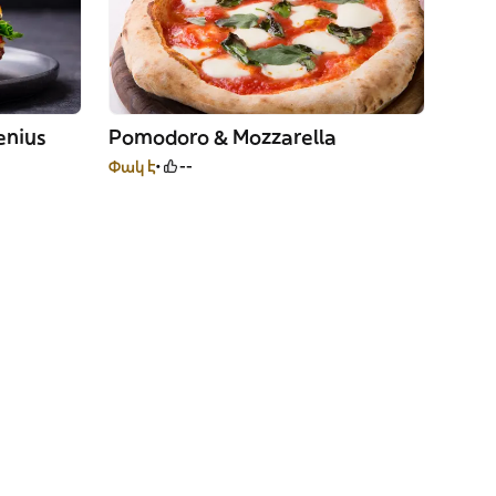
enius
Pomodoro & Mozzarella
Փակ է
--