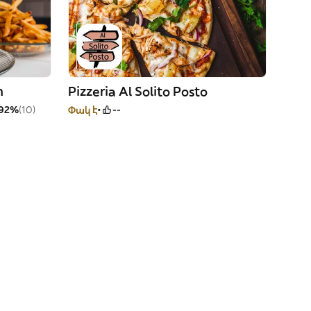
m
Pizzeria Al Solito Posto
92%
(10)
Փակ է
--