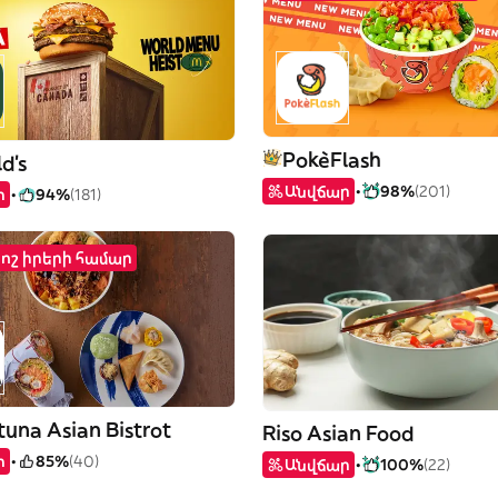
PokèFlash
d's
Անվճար
98%
(201)
ր
94%
(181)
րոշ իրերի համար
tuna Asian Bistrot
Riso Asian Food
ր
85%
(40)
Անվճար
100%
(22)