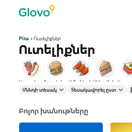
Pisa
Ուտելիքներ
Ուտելիքներ
Արագ սնունդ
Բուրգերներ
Ամերիկյան
ՍԵնդվիչներ
Իտալ
Սննդի տեսակ
Տեսակավորել ըստ
Բոլոր խանութները