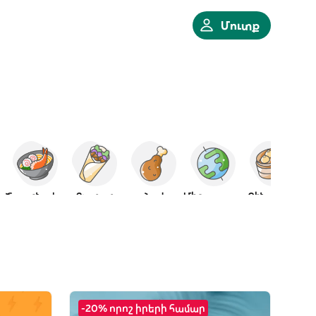
Մուտք
Ճապոնական
Քյաբաբ
Հավ
Միջազգային
Չինական
-20% որոշ իրերի համար