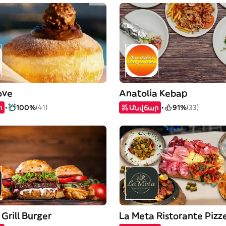
ove
Anatolia Kebap
ր
100%
(41)
Անվճար
91%
(33)
 Grill Burger
La Meta Ristorante Pizz