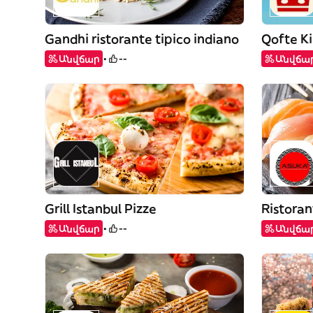
Gandhi ristorante tipico indiano
Qofte K
Անվճար
--
Անվճա
Grill Istanbul Pizze
Ristora
Անվճար
--
Անվճա