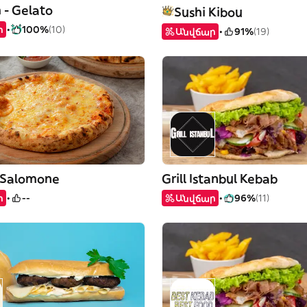
- Gelato
Sushi Kibou
ր
100%
(10)
Անվճար
91%
(19)
a Salomone
Grill Istanbul Kebab
ր
--
Անվճար
96%
(11)