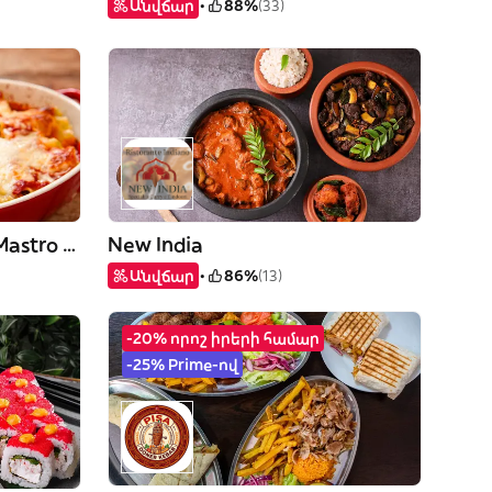
Անվճար
88%
(33)
Rosticceria Gli Amici di Mastro Ciccio
New India
Անվճար
86%
(13)
-20% որոշ իրերի համար
-25% Prime-ով