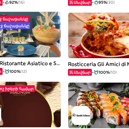
ր
92%
(16)
Անվճար
95%
(30)
ղջ ճաշացանկը
ղջ ճաշացանկը
Hanami Ristorante Asiatico e Sushi
ր
100%
(12)
Անվճար
100%
(10)
րոշ իրերի համար