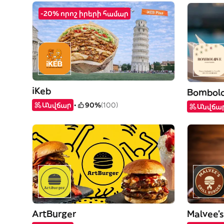
-20% որոշ իրերի համար
iKeb
Bombol
Անվճար
90%
(100)
Անվճա
ArtBurger
Malvee’s