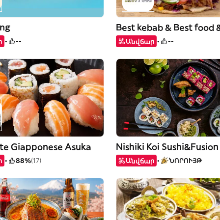
ing
ր
--
Անվճար
--
nte Giapponese Asuka
Nishiki Koi Sushi&Fusion
ր
88%
(17)
Անվճար
ՆՈՐՈՒՅԹ