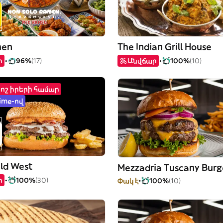
men
The Indian Grill House
ր
96%
(17)
Անվճար
100%
(10)
րոշ իրերի համար
ime-ով
ld West
Mezzadria Tuscany Burg
ր
100%
(30)
Փակ է
100%
(10)