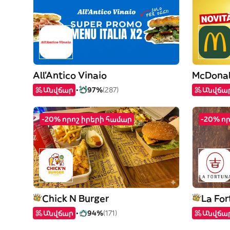
All'Antico Vinaio
McDonal
Անվճար
97%
(287)
Անվճա
-20% որոշ իրերի համար
-20% ո
Chick N Burger
La For
Անվճար
94%
(171)
Անվճա