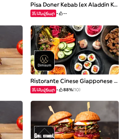
Pisa Doner Kebab (ex Aladdin Kebab)
Անվճար
--
Ristorante Cinese Giapponese M.dimsum
Անվճար
88%
(10)