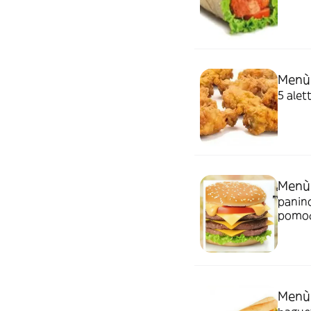
Menù 
5 alet
Menù 
panino
pomodo
Menù