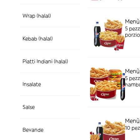
Wrap (halal)
Menù 
5 pezz
porzio
Kebab (halal)
Piatti Indiani (halal)
Menù 
5 pezz
Insalate
hambur
bottigl
Salse
Menù 
10 pez
Bevande