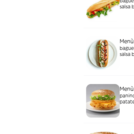
baguet
salsa 
Menù 
baguet
salsa 
Menù 
panino
patate