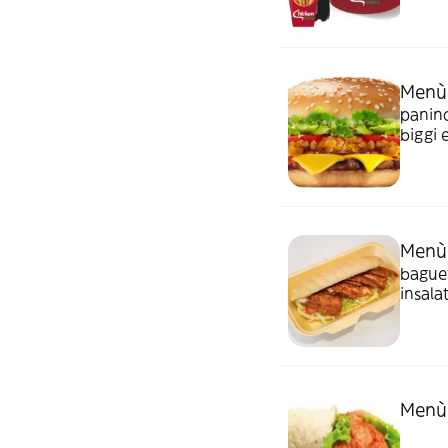
Menù 
panino
biggi 
Menù
baguet
insala
Menù