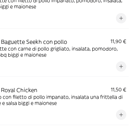
te con filetto di pollo impanato, pomodoro, insalata,
biggi e maionese
Baguette Seekh con pollo
11,90 €
te con carne di pollo grigliato, insalata, pomodoro,
bbq biggi e maionese
Royal Chicken
11,50 €
 con filetto di pollo impanato, insalata una frittella di
 e salsa biggi e maionese