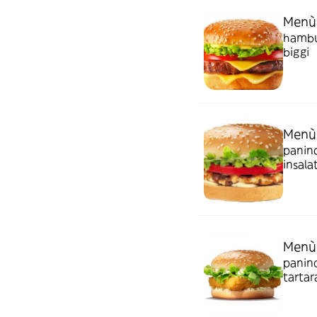
Menù
hambur
biggi
Menù
panino
insala
Menù 
panino
tartar