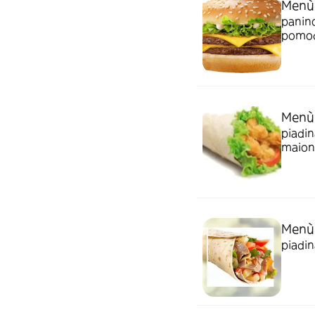
Menù 
panino
pomodo
Menù
piadin
maion
Menù
piadin