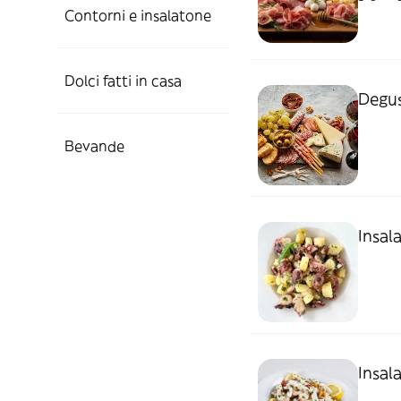
Contorni e insalatone
Dolci fatti in casa
Degus
Bevande
Insal
Insal