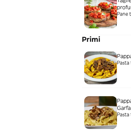
Tagli
profu
Pane t
Primi
Pappa
Pasta 
Pappa
Garf
Pasta 