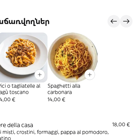
վաճառվողներ
ici o tagliatelle al
Spaghetti alla
ragù toscano
carbonara
14,00 €
14,00 €
ere della casa
18,00 €
 misti, crostini, formaggi, pappa al pomodoro,
atino