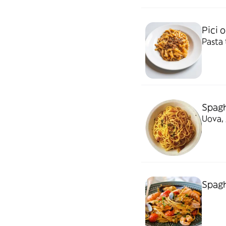
Pici o
Pasta 
Spagh
Uova, 
Spagh