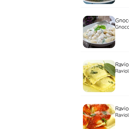
Gnocc
Gnocch
Raviol
Raviol
Ravio
Raviol