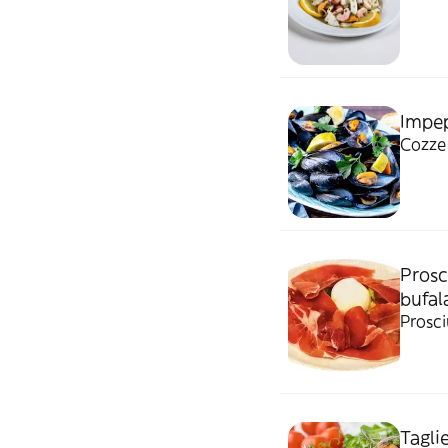
Impep
Cozze
Prosc
bufal
Prosci
Taglie