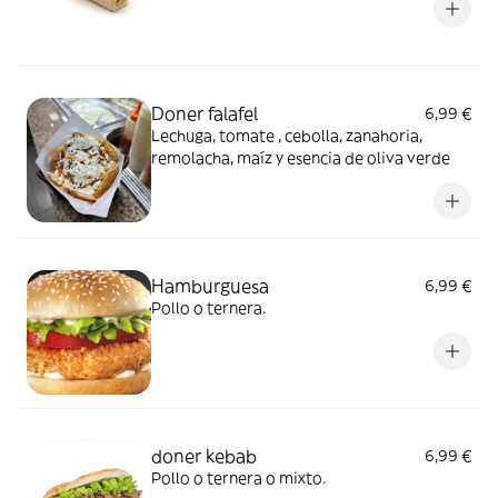
Doner falafel
6,99 €
Lechuga, tomate , cebolla, zanahoria,
remolacha, maíz y esencia de oliva verde
Hamburguesa
6,99 €
Pollo o ternera.
doner kebab
6,99 €
Pollo o ternera o mixto.