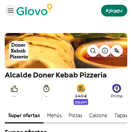
შესვლა
Alcalde Doner Kebab Pizzeria
-
--
3,49 €
Prime
უფასო
Super ofertas
Menús
Pizzas
Calzone
Tapas v