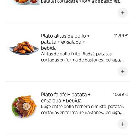
patatas cortadas en forma de bastones,
lechuga, col, tomate , cebolla, zanahoria,
remolacha, maíz, esencia de oliva verde y
bebida (330 ml.)
Plato alitas de pollo +
11,99 €
patata + ensalada +
bebida
Alitas de pollo frito (6uds.), patatas
cortadas en forma de bastones, lechuga,
col, tomate ,cebolla, zanahoria, remolacha,
maíz, esencia de oliva verde y bebida (330
ml.)
Plato falafel+ patata +
10,99 €
ensalada + bebida
Elige entre pollo ternera o mixto, patatas
cortadas en forma de bastones, lechuga,
col, tomate ,cebolla, zanahoria, remolacha,
maíz, esencia de oliva verde y bebida (330
ml.)