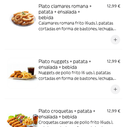
Plato clamares romana +
12,99 €
patata + ensalada +
bebida
Calamares romana frito (6uds.), patatas
cortadas en forma de bastones, lechuga,
col, tomate , cebolla, zanahoria, remolacha,
maíz, esencia de oliva verde y bebida (330
ml.)
Plato nuggets + patata +
12,99 €
ensalada + bebida
Nuggets de pollo frito (6 uds.), patatas
cortadas en forma de bastones, lechuga,
col, tomate , cebolla, zanahoria, remolacha,
maíz , esencia de oliva verde y bebida (330
ml.)
Plato croquetas + patata +
12,99 €
ensalada + bebida
Croquetas caseras de pollo frito (6uds.),