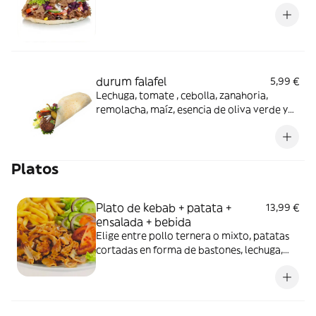
durum falafel
5,99 €
Lechuga, tomate , cebolla, zanahoria,
remolacha, maíz, esencia de oliva verde y
falafel (4uds.)
Platos
Plato de kebab + patata +
13,99 €
ensalada + bebida
Elige entre pollo ternera o mixto, patatas
cortadas en forma de bastones, lechuga,
col, tomate, cebolla, zanahoria, remolacha,
maíz, esencia de oliva verde y bebida (330
ml.)