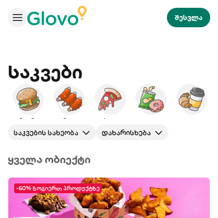
შესვლა
Საკვები
ბურგერები
ამერიკული
პიცა
ხემსი
საუზმე
ს
საკვების სახეობა
დახარისხება
ყველა ობიექტი
-60% ზოგიერთ პროდუქტზე