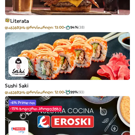
Literata
დაგეგმვის დრო/თარიღი: 13:00
94%
(38)
Sushi Saki
დაგეგმვის დრო/თარიღი: 12:00
99%
(93)
-6% Prime-ით
-15% ზოგიერთ პროდუქტზე