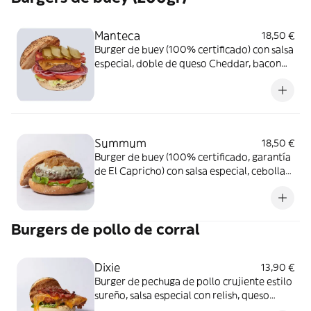
Manteca
18,50 €
Burger de buey (100% certificado) con salsa
especial, doble de queso Cheddar, bacon
crujiente, pepinillos y lechuga. Alérgenos:
Burger: Contiene lácteos, soja, mostaza y
sulfitos. Salsa especial: Contiene huevo,
soja, apio, mostaza y sulfitos.
Summum
18,50 €
Burger de buey (100% certificado, garantía
de El Capricho) con salsa especial, cebolla
caramelizada, crema de queso azul lechuga
y tomate. Alérgenos: Burger: Contiene
lácteos. Salsa especial: Contiene huevo,
Burgers de pollo de corral
soja, apio, mostaza y sulfitos.
Dixie
13,90 €
Burger de pechuga de pollo crujiente estilo
sureño, salsa especial con relish, queso
Cheddar, bacon, relish de tomate con