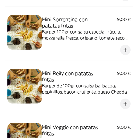
leche y sulfitos. Salsa especial: Contiene
huevo, soja, apio, mostaza y sulfitos.
Mini Sorrentina con
9,00 €
patatas fritas
Burger 100gr con salsa especial, rúcula,
mozzarella fresca, orégano, tomate seco en
aceite de oliva y cebolla crujiente, con
patatas fritas finas. Alérgenos: Burger:
Gluten, lácteos y sulfitos. Salsa especial:
Huevo, soja, apio, mostaza y sulfitos.
Mini Reily con patatas
9,00 €
fritas
Burger de 100gr con salsa barbacoa,
pepinillos, bacon crujiente, queso Cheddar,
lechuga, tomate y cebolla roja,
acompañada de patatas fritas finas.
Alérgenos: Burger: Contiene soja, lácteos,
mostaza y sulfitos. Salsa barbacoa:
Contiene mostaza.
Mini Veggie con patatas
9,00 €
fritas.