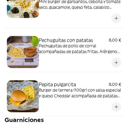
Mini burger de garbanzos, cebolla y tomate
seco, guacamole, queso feta, calabizo
(chorizo de calabaza), tomate y lechuga.
Alérgenos: Burger: Contiene lácteos y
frutos secos.
Pechuguitas con patatas
8,00 €
Pechuguitas de pollo de corral
acompañadas de patatas fritas. Alérgenos:
Contiene gluten y huevo.
Pepita pulgarcita
8,00 €
Burger de ternera (100gr) con salsa especial
y queso Cheddar acompañada de patatas
fritas. Alérgenos: Burger: Contiene lactosa
y sulfitos. Salsa especial: Contiene huevo,
soja, apio, mostaza y sulfitos.
Guarniciones