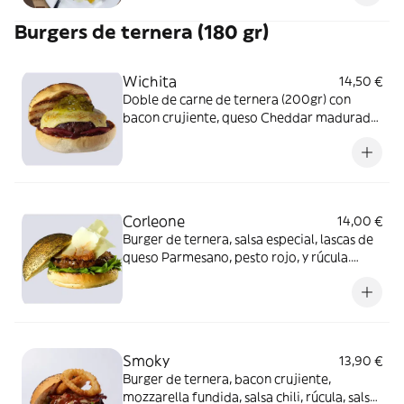
Burgers de ternera (180 gr)
Wichita
14,50 €
Doble de carne de ternera (200gr) con
bacon crujiente, queso Cheddar madurado,
salsa BBQ Bourbon y relish de pepinillos.
Alérgenos: Burger: Contiene gluten,
pescado, soja, lácteos, apio, mostaza y
sulfitos.
Corleone
14,00 €
Burger de ternera, salsa especial, lascas de
queso Parmesano, pesto rojo, y rúcula.
Alérgenos: Burger: Contiene huevo,
lácteos, frutos secos y sulfitos. Salsa
especial: Contiene huevo, soja, apio,
mostaza y sulfitos.
Smoky
13,90 €
Burger de ternera, bacon crujiente,
mozzarella fundida, salsa chili, rúcula, salsa