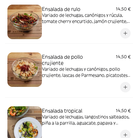
Ensalada de rulo
14,50 €
Variado de lechugas, canónigos y rúcula,
tomate cherry encurtido, jamón crujiente,
rulo de cabra, frutos secos y pasas con
vinagreta de frutos rojos y reducción de
Módena. Alérgenos: Contiene lácteos,
frutos secos y sulfitos.
Ensalada de pollo
14,50 €
crujiente
Variado de lechugas y canónigos, pollo
crujiente, lascas de Parmesano, picatostes,
bacon crujiente, tomate y salsa César.
Alérgenos: Contiene gluten, huevo,
pescado, mostaza y lácteos.
Ensalada tropical
14,50 €
Variado de lechugas, langostinos salteados,
piña a la parrilla, aguacate, papaya y
anacardos con vinagreta cítrica. Alérgenos:
Contiene crustáceos, frutos secos y sulfitos.