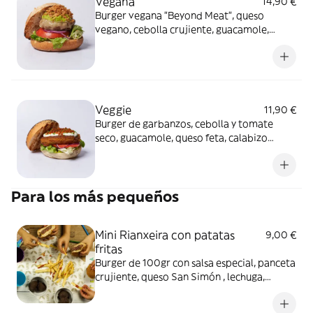
Vegana
14,90 €
Burger vegana "Beyond Meat", queso
vegano, cebolla crujiente, guacamole,
lechuga y tomate. Alérgenos: Burger:
Contiene gluten
Veggie
11,90 €
Burger de garbanzos, cebolla y tomate
seco, guacamole, queso feta, calabizo
(chorizo de calabaza), tomate y lechuga.
Alérgenos: Burger: Contiene lácteos y
frutos secos.
Para los más pequeños
Mini Rianxeira con patatas
9,00 €
fritas
Burger de 100gr con salsa especial, panceta
crujiente, queso San Simón , lechuga,
tomate y cebolla roja, con patatas fritas
finas. Alérgenos: Burger: Contiene huevo,