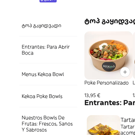
ტოპ გაყიდვა
ტოპ გაყიდვადი
Entrantes: Para Abrir
Boca
Menus Kekoa Bowl
Poke Personalizado
L
13,95 €
1
Kekoa Poke Bowls
Entrantes: Pa
Nuestros Bowls De
Tarta
Frutas: Frescos, Sanos
Tartar
Y Sabrosos
acomp