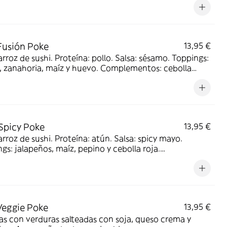
Fusión Poke
13,95 €
arroz de sushi. Proteína: pollo. Salsa: sésamo. Toppings:
, zanahoria, maíz y huevo. Complementos: cebolla
hy y sésamo
Spicy Poke
13,95 €
arroz de sushi. Proteína: atún. Salsa: spicy mayo.
gs: jalapeños, maíz, pepino y cebolla roja.
ementos: cilantro y wakame crunchy
Veggie Poke
13,95 €
s con verduras salteadas con soja, queso crema y