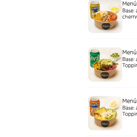
Menú 
Base: 
cherry
crunc
y refr
Menú 
Base: 
Toppin
Compl
postre
Menú 
Base: 
Toppi
Compl
postre