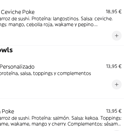
 Ceviche Poke
18,95 €
arroz de sushi. Proteína: langostinos. Salsa: ceviche.
gs: mango, cebolla roja, wakame y pepino.
ementos: cilantro y masago. Acompañado de postre:
 con frutas y refresco
owls
Personalizado
13,95 €
proteína, salsa, toppings y complementos
 Poke
13,95 €
arroz de sushi. Proteína: salmón. Salsa: kekoa. Toppings:
me, wakame, mango y cherry. Complementos: sésamo
s de plátano