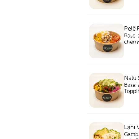
Pelé 
Base: 
cherry
crunc
Nalu 
Base: 
Toppin
Compl
Lani 
Gamba