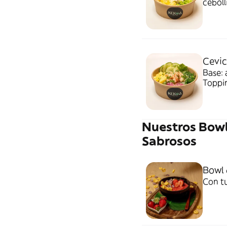
cebol
Cevic
Base: 
Toppin
Compl
Nuestros Bowl
Sabrosos
Bowl 
Con tu