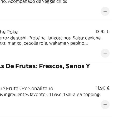
lino. Acompañado de veggie chips
he Poke
13,95 €
arroz de sushi. Proteína: langostinos. Salsa: ceviche.
gs: mango, cebolla roja, wakame y pepino.
ementos: cilantro y masago
s De Frutas: Frescos, Sanos Y
de Frutas Personalizado
11,90 €
s ingredientes favoritos, 1 base, 1 salsa y 4 toppings