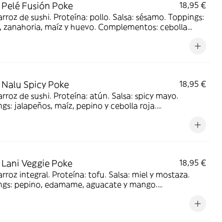
Pelé Fusión Poke
18,95 €
arroz de sushi. Proteína: pollo. Salsa: sésamo. Toppings:
, zanahoria, maíz y huevo. Complementos: cebolla
hy y sésamo. Acompañado de postre: yogurt con frutas
esco
Nalu Spicy Poke
18,95 €
arroz de sushi. Proteína: atún. Salsa: spicy mayo.
gs: jalapeños, maíz, pepino y cebolla roja.
ementos: cilantro y wakame crunchy. Acompañado de
: yogurt con frutas y refresco
Lani Veggie Poke
18,95 €
arroz integral. Proteína: tofu. Salsa: miel y mostaza.
ngs: pepino, edamame, aguacate y mango.
ementos: anacardos y masago. Acompañado de
: yogurt con frutas y refresco