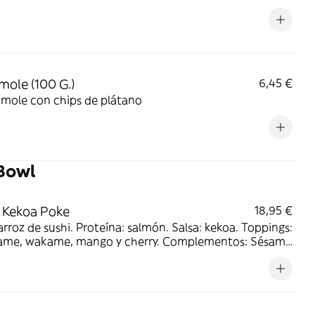
mole (100 G.)
6,45 €
mole con chips de plátano
Bowl
 Kekoa Poke
18,95 €
arroz de sushi. Proteína: salmón. Salsa: kekoa. Toppings:
me, wakame, mango y cherry. Complementos: Sésamo
s de plátano. Acompañado de postre: yogurt con
 y refresco