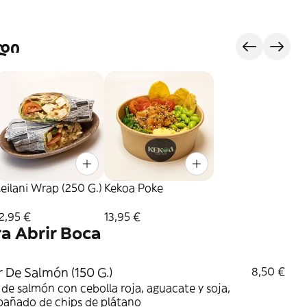
დი
eilani Wrap (250 G.)
Kekoa Poke
2,95 €
13,95 €
ra Abrir Boca
r De Salmón (150 G.)
8,50 €
 de salmón con cebolla roja, aguacate y soja,
añado de chips de plátano