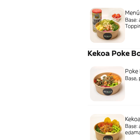
Menú
Base: 
Toppin
Compl
yogurt
Kekoa Poke B
Poke 
Base, 
Kekoa
Base: 
edama
y chip