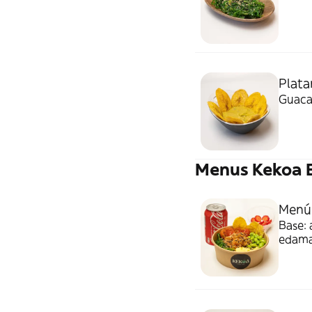
Plata
Guaca
Menus Kekoa 
Menú
Base: 
edama
y chip
frutas