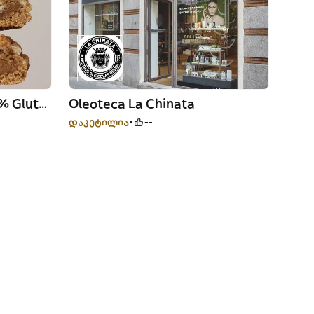
Kuki Cookie Bakery (100% Gluten Free)
Oleoteca La Chinata
დაკეტილია
--