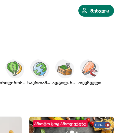
შესვლა
ი
ხილ-ბოსტნ.
საერთაშორისო
ადგილ. ბაზ.
თევზეული
პრომო ზოგ პროდუქტზე