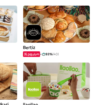
Bertiz
უფასო
93%
(40)
lkari
llaollao