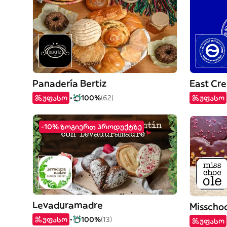
Panadería Bertiz
East Cr
უფასო
100%
(62)
უფასო
-10% ზოგიერთ პროდუქტზე
Levaduramadre
Misscho
უფასო
100%
(13)
უფასო