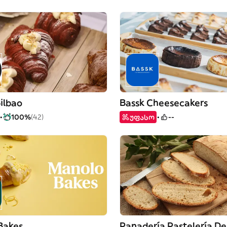
ilbao
Bassk Cheesecakers
100%
(42)
უფასო
--
Bakes
Panadería Pastelería De