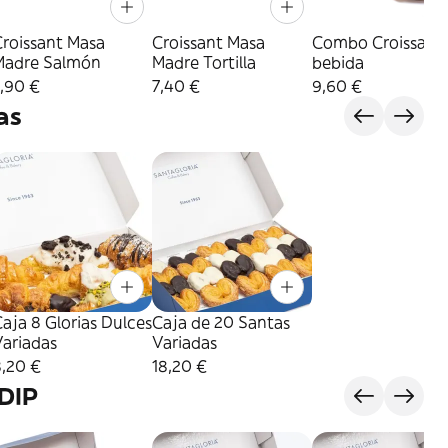
Croissant Masa
Croissant Masa
Combo Croissant 
Madre Salmón
Madre Tortilla
bebida
,90 €
7,40 €
9,60 €
as
aja 8 Glorias Dulces
Caja de 20 Santas
Variadas
Variadas
8,20 €
18,20 €
DIP