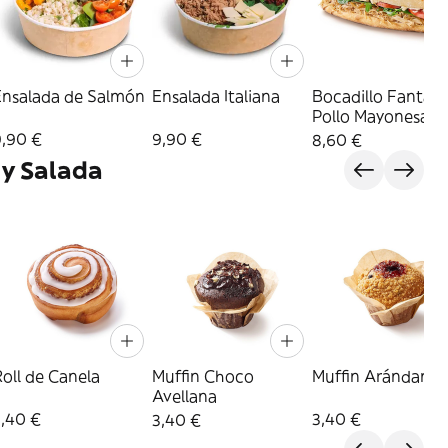
Ensalada de Salmón
Ensalada Italiana
Bocadillo Fantást
Pollo Mayonesa
9,90 €
9,90 €
8,60 €
 y Salada
oll de Canela
Muffin Choco
Muffin Arándanos
Avellana
3,40 €
3,40 €
3,40 €