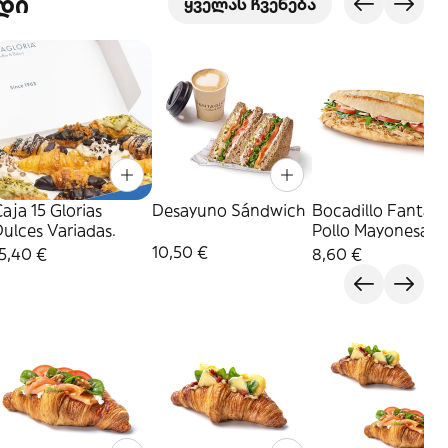
დი
ყველას ჩვენება
aja 15 Glorias
Desayuno Sándwich
Bocadillo Fantást
ulces Variadas.
Pollo Mayonesa
10,50 €
5,40 €
8,60 €