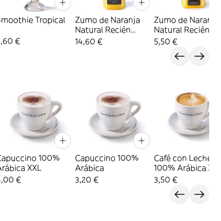
Smoothie Tropical
Zumo de Naranja
Zumo de Naranja
Natural Recién
Natural Recién
Exprimido 1 L
Exprimido 330 ml
5,60 €
14,60 €
5,50 €
Capuccino 100%
Capuccino 100%
Café con Leche
Arábica XXL
Arábica
100% Arábica XX
4,00 €
3,20 €
3,50 €