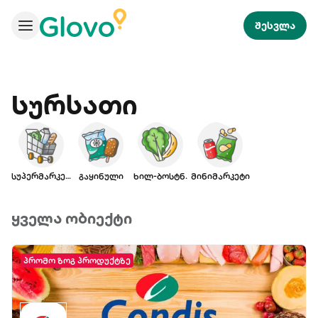
შესვლა
Სურსათი
სუპერმარკეტი
გაყინული
ხილ-ბოსტნ.
მინიმარკეტი
ყველა ობიექტი
პრომო ზოგ პროდუქტზე