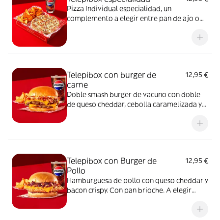
Pizza Individual especialidad, un
complemento a elegir entre pan de ajo o
patatas gajo y una bebida de 50 cl
Telepibox con burger de
12,95 €
carne
Doble smash burger de vacuno con doble
de queso cheddar, cebolla caramelizada y
bacon crispy. Con pan brioche. A elegir
entre salsa barbacoa o salsa burger.
Acompañada de una ración de patatas gajo
y una bebida de 50 cl
Telepibox con Burger de
12,95 €
Pollo
Hamburguesa de pollo con queso cheddar y
bacon crispy. Con pan brioche. A elegir
entre salsa barbacoa o salsa burger.
Acompañada de una ración de patatas gajo
y una bebida de 50 cl