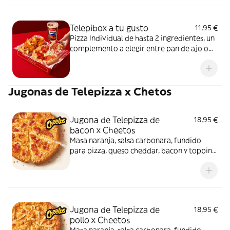
Telepibox a tu gusto
11,95 €
Pizza Individual de hasta 2 ingredientes, un
complemento a elegir entre pan de ajo o
patatas gajo y una bebida de 50 cl
Jugonas de Telepizza x Chetos
Jugona de Telepizza de
18,95 €
bacon x Cheetos
Masa naranja, salsa carbonara, fundido
para pizza, queso cheddar, bacon y topping
de Cheetos. Sí, has leído bien: Cheetos.
Jugona de Telepizza de
18,95 €
pollo x Cheetos