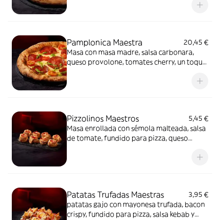
mayonesa trufada y flores secas.
Pamplonica Maestra
20,45 €
Masa con masa madre, salsa carbonara,
queso provolone, tomates cherry, un toque
de pesto y chorizo de Pamplona.
Pizzolinos Maestros
5,45 €
Masa enrollada con sémola malteada, salsa
de tomate, fundido para pizza, queso
fundido en polvo y chorizo de Pamplona.
Patatas Trufadas Maestras
3,95 €
patatas gajo con mayonesa trufada, bacon
crispy, fundido para pizza, salsa kebab y