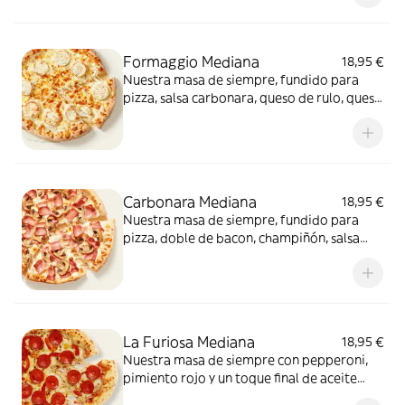
conquista a todos.
Formaggio Mediana
18,95 €
Nuestra masa de siempre, fundido para
pizza, salsa carbonara, queso de rulo, queso
provolone y mezcla de 5 quesos gourmet:
cheddar, gouda, emmental , mozzarella y
havarty. Para quienes saben que nunca hay
demasiado queso.
Carbonara Mediana
18,95 €
Nuestra masa de siempre, fundido para
pizza, doble de bacon, champiñón, salsa
carbonara y extra de fundido para pizza.
¡Un clásico irresistible!
La Furiosa Mediana
18,95 €
Nuestra masa de siempre con pepperoni,
pimiento rojo y un toque final de aceite
picante. Solo para valientes.