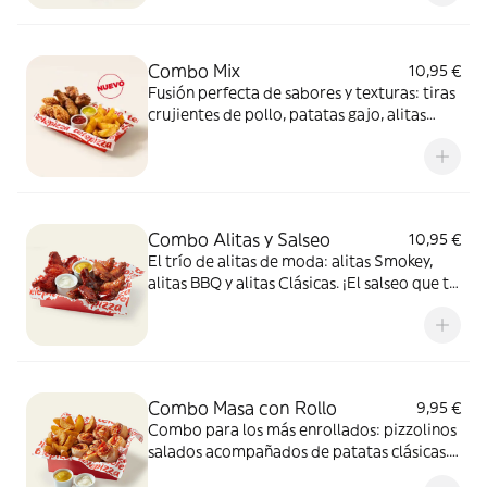
Combo Mix
10,95 €
Fusión perfecta de sabores y texturas: tiras
crujientes de pollo, patatas gajo, alitas
crujientes y dos salsas de 35g para mojar,
una mezcla 100% adictiva.
Combo Alitas y Salseo
10,95 €
El trío de alitas de moda: alitas Smokey,
alitas BBQ y alitas Clásicas. ¡El salseo que tu
cuerpo necesita!
Combo Masa con Rollo
9,95 €
Combo para los más enrollados: pizzolinos
salados acompañados de patatas clásicas.
Incluye 2 salsas de 35g para mojar.