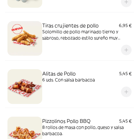
Tiras crujientes de pollo
6,95 €
Solomillo de pollo marinado tierno y
sabroso, rebozado estilo sureño muy
crujiente y un toque picante de pimienta.
Sí, el paraíso existe.
Alitas de Pollo
5,45 €
6 uds. Con salsa barbacoa
Pizzolinos Pollo BBQ
5,45 €
8 rollos de masa con pollo, queso y salsa
barbacoa.