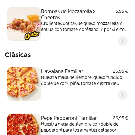
Bombas de Mozzarella x
5,95 €
Cheetos
Crujientes bolitas de queso mozzarella y
gouda con tomate y orégano. Y por si esto
no fuera suficientemente bueno: topping
de Cheetos acompañado de nuestra salsa
Quesabrosa.
Clásicas
Hawaiana Familiar
26,95 €
Nuestra masa de siempre, queso fundido,
doble de york, piña, tomate y extra de
fundido para pizza. Dulce, salada… y
siempre deliciosa.
Pepe Pepperoni Familiar
26,95 €
Nuestra masa de siempre con doble de
pepperoni para los amantes del sabor