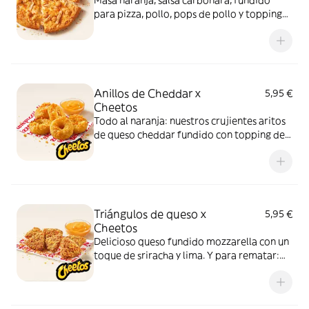
Masa naranja, salsa carbonara, fundido
para pizza, pollo, pops de pollo y topping
de Cheetos. Advertencia: ¡te dejará huella!
Anillos de Cheddar x
5,95 €
Cheetos
Todo al naranja: nuestros crujientes aritos
de queso cheddar fundido con topping de
Cheetos acompañados de nuestra salsa
Quesabrosa.
Triángulos de queso x
5,95 €
Cheetos
Delicioso queso fundido mozzarella con un
toque de sriracha y lima. Y para rematar:
muuucho topping de Cheetos
acompañados de nuestra salsa Quesabrosa.