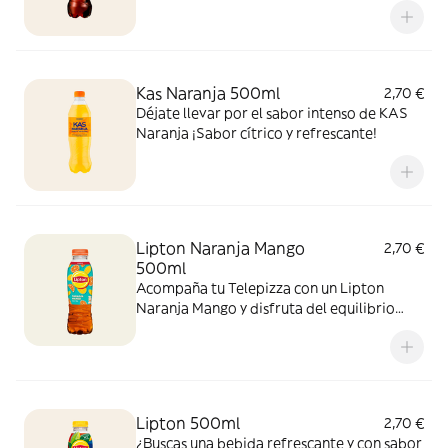
sabor!
Kas Naranja 500ml
2,70 €
Déjate llevar por el sabor intenso de KAS
Naranja ¡Sabor cítrico y refrescante!
Lipton Naranja Mango
2,70 €
500ml
Acompaña tu Telepizza con un Lipton
Naranja Mango y disfruta del equilibrio
perfecto entre el cítrico de la naranja y el
toque tropical del mango. ¡El sabor
refrescante del verano!
Lipton 500ml
2,70 €
¿Buscas una bebida refrescante y con sabor