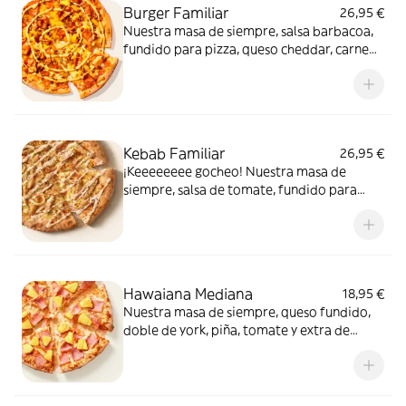
Burger Familiar
26,95 €
Nuestra masa de siempre, salsa barbacoa,
fundido para pizza, queso cheddar, carne
de vacuno, bacon, salsa para Burger Heinz.
Kebab Familiar
26,95 €
¡Keeeeeeee gocheo! Nuestra masa de
siempre, salsa de tomate, fundido para
pizza, pollo marinado, cebolla, especias
kebab, orégano y salsa kebab.
Hawaiana Mediana
18,95 €
Nuestra masa de siempre, queso fundido,
doble de york, piña, tomate y extra de
fundido para pizza. Dulce, salada… y
siempre deliciosa.