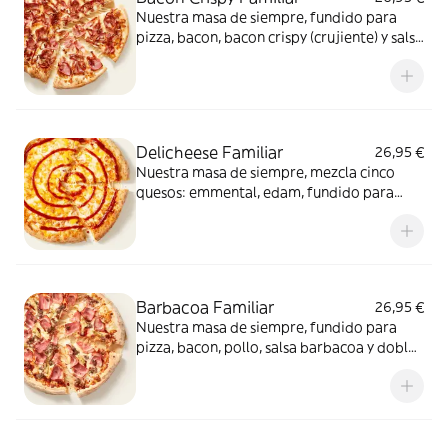
Nuestra masa de siempre, fundido para
pizza, bacon, bacon crispy (crujiente) y salsa
barbacoa para el toque perfecto. ¡Ñam!
Delicheese Familiar
26,95 €
Nuestra masa de siempre, mezcla cinco
quesos: emmental, edam, fundido para
pizza, provolone, cheddar, tomate
confitado y orégano. El festival de queso
que siempre soñaste.
Barbacoa Familiar
26,95 €
Nuestra masa de siempre, fundido para
pizza, bacon, pollo, salsa barbacoa y doble
de carne de vacuno. Clásica y legendaria.
Como solo Telepizza sabe hacerla.