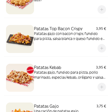
Patatas Top Bacon Crispy
3,95 €
Patatas gajo con bacon crispy, fundido
para pizza, salsa blanca y queso fundido en
polvo.​
Patatas Kebab
3,95 €
Patatas gajo, fundido para pizza, pollo
marinado, especias kebab, orégano y salsa
kebab. ¡Keeeeeeee gocheo!
Patatas Gajo
3,75 €
Una ración de patatas gajo