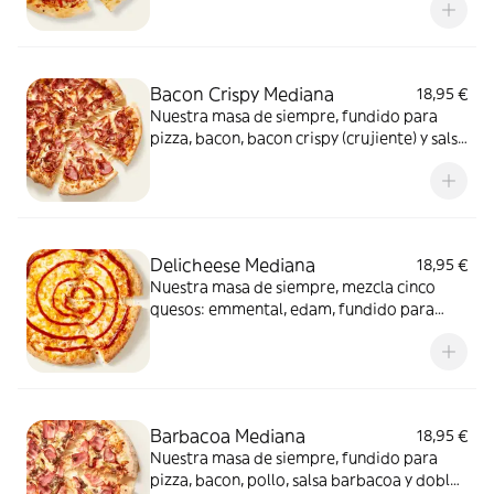
Bacon Crispy Mediana
18,95 €
Nuestra masa de siempre, fundido para
pizza, bacon, bacon crispy (crujiente) y salsa
barbacoa para el toque perfecto. ¡Ñam!
Delicheese Mediana
18,95 €
Nuestra masa de siempre, mezcla cinco
quesos: emmental, edam, fundido para
pizza, provolone, cheddar, tomate
confitado y orégano. El festival de queso
que siempre soñaste.
Barbacoa Mediana
18,95 €
Nuestra masa de siempre, fundido para
pizza, bacon, pollo, salsa barbacoa y doble