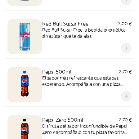
Red Bull Sugar Free
3,00 €
Red Bull Sugar Free la bebida energética
sin azúcar que te da alas
Pepsi 500ml
2,70 €
El sabor más refrescante que estabas
esperando. Acompáñala con una pizza
recién salida del horno y vive la experiencia
con esta combinación perfecta, ¡para
disfrutar cualquier momento!
Pepsi Zero 500ml
2,70 €
Disfruta del sabor inconfundible de Pepsi
Zero y acompáñalo con tu pizza favorita
recién horneada. ¡Zero azúcar y máximo