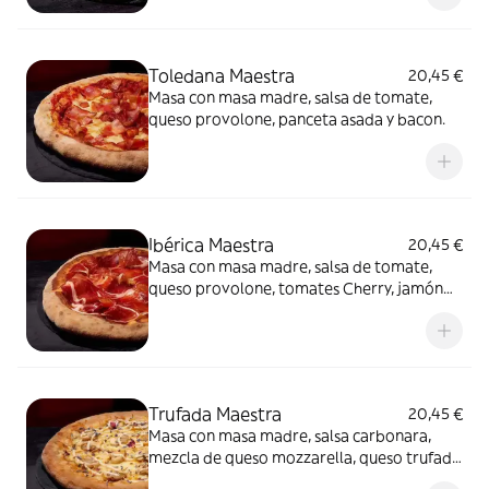
Toledana Maestra
20,45 €
Masa con masa madre, salsa de tomate,
queso provolone, panceta asada y bacon.
Ibérica Maestra
20,45 €
Masa con masa madre, salsa de tomate,
queso provolone, tomates Cherry, jamón
de cebo 50% raza ibérica y AOVE.
Trufada Maestra
20,45 €
Masa con masa madre, salsa carbonara,
mezcla de queso mozzarella, queso trufado
y queso provolone, champiñones,