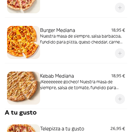
de carne de vacuno. Clásica y legendaria.
Como solo Telepizza sabe hacerla.
Burger Mediana
18,95 €
Nuestra masa de siempre, salsa barbacoa,
fundido para pizza, queso cheddar, carne
de vacuno, bacon, salsa para Burger Heinz.
Kebab Mediana
18,95 €
¡Keeeeeeee gocheo! Nuestra masa de
siempre, salsa de tomate, fundido para
pizza, pollo marinado, cebolla, especias
kebab, orégano y salsa kebab.
A tu gusto
Telepizza a tu gusto
26,95 €