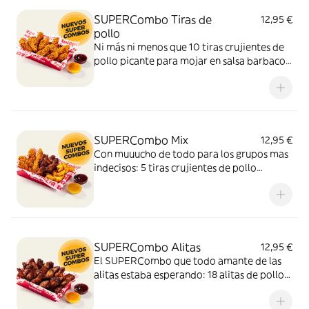
SUPERCombo Tiras de
12,95 €
pollo
Ni más ni menos que 10 tiras crujientes de
pollo picante para mojar en salsa barbacoa
y miel y mostaza. Un SUPERCombo lleno
de solomillos de pollo, tiernos y sabrosos,
para compartir con tus amigos y que nadie
se quede con hambre.
SUPERCombo Mix
12,95 €
Con muuucho de todo para los grupos mas
indecisos: 5 tiras crujientes de pollo
picante, 6 alitas de pollo y patatas gajo
acompañadas con salsa barbacoa y miel y
mostaza. El SUPERCombo para compartir
y no quedarse con ganas de nada.
SUPERCombo Alitas
12,95 €
El SUPERCombo que todo amante de las
alitas estaba esperando: 18 alitas de pollo
acompañadas con salsa barbacoa y miel y
mostaza. Para compartir ¡y repetir!