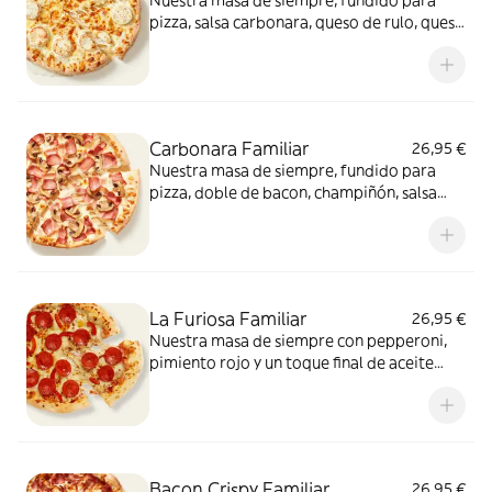
Nuestra masa de siempre, fundido para
pizza, salsa carbonara, queso de rulo, queso
provolone y mezcla de 5 quesos gourmet:
cheddar, gouda, emmental , mozzarella y
havarty. Para quienes saben que nunca hay
demasiado queso.
Carbonara Familiar
26,95 €
Nuestra masa de siempre, fundido para
pizza, doble de bacon, champiñón, salsa
carbonara y extra de fundido para pizza.
¡Un clásico irresistible!
La Furiosa Familiar
26,95 €
Nuestra masa de siempre con pepperoni,
pimiento rojo y un toque final de aceite
picante. Solo para valientes.
Bacon Crispy Familiar
26,95 €