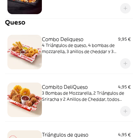
queso fundido en polvo.
Queso
Combo Deliqueso
9,95 €
4 Triángulos de queso, 4 bombas de
mozzarella, 3 anillos de cheddar y 3
crujientes de queso ¿Por qué probar solo
uno cuando puedes probarlos todos
juntos?
Combito DeliQueso
4,95 €
3 Bombas de Mozzarella, 2 Triángulos de
Sriracha y 2 Anillos de Cheddar, todos
juntos. ¿Por qué probar solo uno cuando
puedes probarlos todos?
Triángulos de queso
4,95 €