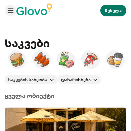
შესვლა
Საკვები
ბურგერები
ამერიკული
ხემსი
პიცა
საუზმე
ს
საკვების სახეობა
დახარისხება
ყველა ობიექტი