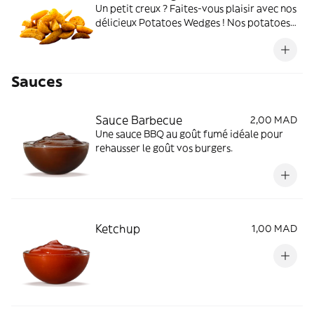
Un petit creux ? Faites-vous plaisir avec nos
délicieux Potatoes Wedges ! Nos potatoes
sont dorées à l'extérieur et moelleuses à
l'intérieur.
Sauces
Sauce Barbecue
2,00 MAD
Une sauce BBQ au goût fumé idéale pour
rehausser le goût vos burgers.
Ketchup
1,00 MAD