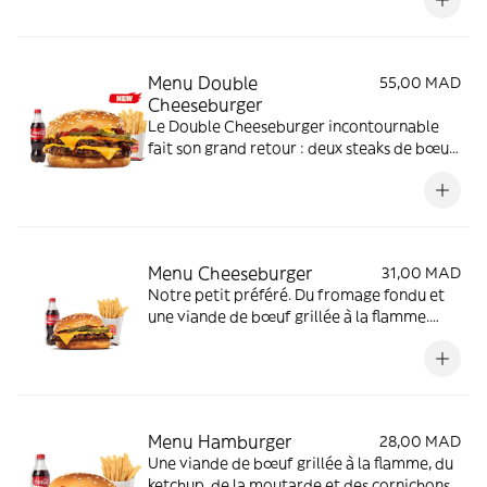
fondant. Un chef d'œuvre !
Menu Double
55,00 MAD
Cheeseburger
Le Double Cheeseburger incontournable
fait son grand retour : deux steaks de bœuf
grillés à la flamme, du fromage cheddar
fondu, et deux rondelles de cornichon.
Menu Cheeseburger
31,00 MAD
Notre petit préféré. Du fromage fondu et
une viande de bœuf grillée à la flamme.
Légendaire.
Menu Hamburger
28,00 MAD
Une viande de bœuf grillée à la flamme, du
ketchup, de la moutarde et des cornichons.