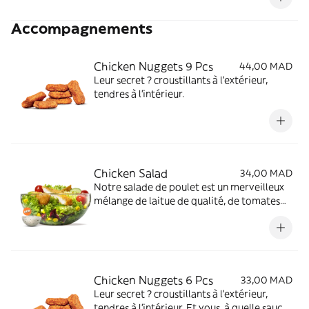
Accompagnements
Chicken Nuggets 9 Pcs
44,00 MAD
Leur secret ? croustillants à l'extérieur,
tendres à l'intérieur.
Chicken Salad
34,00 MAD
Notre salade de poulet est un merveilleux
mélange de laitue de qualité, de tomates
juteuses, de concombres frais et de maïs
sucré. Servi avec une sauce Caesar
onctueuse et garni de poulet juteux.
Chicken Nuggets 6 Pcs
33,00 MAD
Leur secret ? croustillants à l'extérieur,
tendres à l'intérieur. Et vous, à quelle sauce