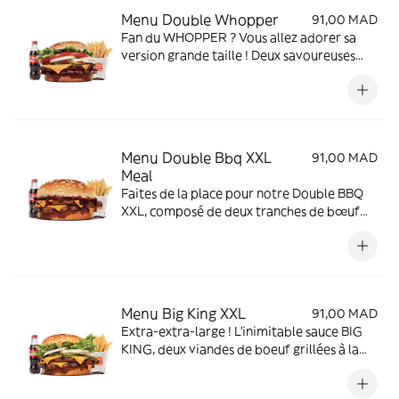
Menu Double Whopper
91,00 MAD
Fan du WHOPPER ? Vous allez adorer sa
version grande taille ! Deux savoureuses
viandes de bœuf grillées à la flamme et une
délicieuse tranche de fromage
Menu Double Bbq XXL
91,00 MAD
Meal
Faites de la place pour notre Double BBQ
XXL, composé de deux tranches de bœuf
grillées au feu et garni d'une savoureuse
sauce barbecue et de fromage fondu. Aux
grandes faims les grands burgers !
Menu Big King XXL
91,00 MAD
Extra-extra-large ! L'inimitable sauce BIG
KING, deux viandes de boeuf grillées à la
flamme et deux délicieuses tranches de
fromage. Une icône de taille.