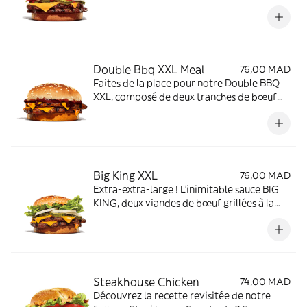
viandes de bœuf grillées à la flamme et une
délicieuse tranche de fromage
Double Bbq XXL Meal
76,00 MAD
Faites de la place pour notre Double BBQ
XXL, composé de deux tranches de bœuf
grillées au feu et garni d'une savoureuse
sauce barbecue et de fromage fondu. Aux
grandes faims les grands burgers !
Big King XXL
76,00 MAD
Extra-extra-large ! L'inimitable sauce BIG
KING, deux viandes de bœuf grillées à la
flamme et deux délicieuses tranches de
fromage. Une icône de taille.
Steakhouse Chicken
74,00 MAD
Découvrez la recette revisitée de notre