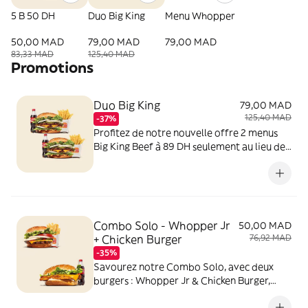
5 B 50 DH
Duo Big King
Menu Whopper
50,00 MAD
79,00 MAD
79,00 MAD
83,33 MAD
125,40 MAD
Promotions
Duo Big King
79,00 MAD
125,40 MAD
-37%
Profitez de notre nouvelle offre 2 menus
Big King Beef à 89 DH seulement au lieu de
124 DH !
Combo Solo - Whopper Jr
50,00 MAD
+ Chicken Burger
76,92 MAD
-35%
Savourez notre Combo Solo, avec deux
burgers : Whopper Jr & Chicken Burger,
accompagnés de frites et d'une boisson au
choix, le tout à seulement 50 DH