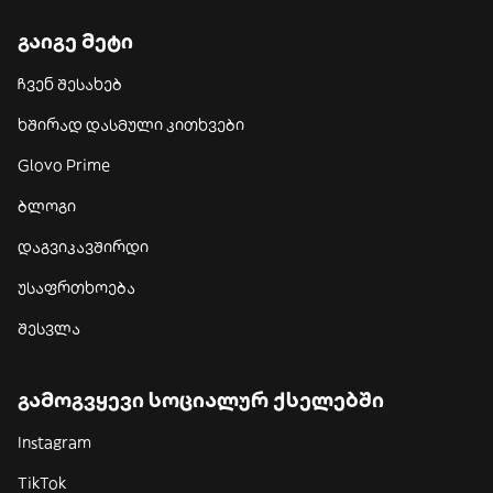
გაიგე მეტი
ჩვენ შესახებ
ხშირად დასმული კითხვები
Glovo Prime
ბლოგი
დაგვიკავშირდი
უსაფრთხოება
შესვლა
გამოგვყევი სოციალურ ქსელებში
Instagram
TikTok