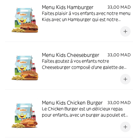
Menu Kids Hamburger
33,00 MAD
Faites plaisir à vos enfants avec notre menu
Kids avec un Hamburger qui est notre
classique et revisité pour les enfants avec
une bonne couche de Ketchup, vous aurez
en plus un jouet offert.
Menu Kids Cheeseburger
33,00 MAD
Faîtes goutez à vos enfants notre
Cheeseburger composé d'une galette de
bœuf grillée à la flamme, garnie d'une
couche de fromage américain fondu, et de
garnitures. Servi avec une petite boisson de
votre choix et un jouet cadeau.
Menu Kids Chicken Burger
33,00 MAD
Le Chicken Burger est un délicieux repas
pour enfants, avec un burger au poulet et
une bonne couche de Ketchup. Vous pouvez
choisir en plus une boisson au choix, et sans
oublier un jouet offert.