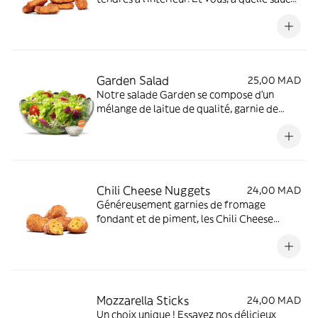
allez-vous les manger ?
Garden Salad
25,00 MAD
Notre salade Garden se compose d'un
mélange de laitue de qualité, garnie de
tomates juteuses, de crudités croquantes,
et d'une sauce Caesar onctueuse. Fraicheur
garantie !
Chili Cheese Nuggets
24,00 MAD
Généreusement garnies de fromage
fondant et de piment, les Chili Cheese
Nuggets vont pimenter votre journée !
Mozzarella Sticks
24,00 MAD
Un choix unique ! Essayez nos délicieux