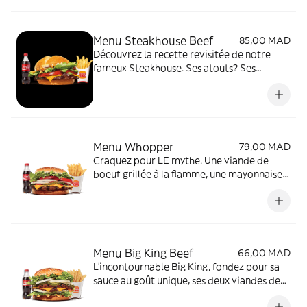
Menu Steakhouse Beef
85,00 MAD
Découvrez la recette revisitée de notre
fameux Steakhouse. Ses atouts? Ses
oignons croustillants, sa délicieuse sauce
barbecue, en plus d'une savoureuse viande
de bœuf grillée à la flamme et d'une
tranche de fromage fondu.
Menu Whopper
79,00 MAD
Craquez pour LE mythe. Une viande de
boeuf grillée à la flamme, une mayonnaise
onctueuse, des tomates fraîches, une salade
croquante, des cornichons et des oignons.
Menu Big King Beef
66,00 MAD
L'incontournable Big King, fondez pour sa
sauce au goût unique, ses deux viandes de
bœuf grillées à la flamme et son fromage