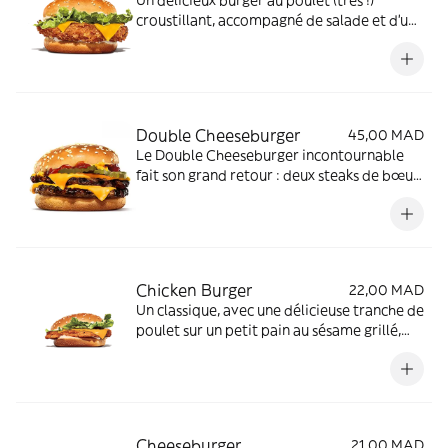
croustillant, accompagné de salade et d'une
onctueuse mayonnaise.
Double Cheeseburger
45,00 MAD
Le Double Cheeseburger incontournable
fait son grand retour : deux steaks de bœuf
grillés à la flamme, du fromage cheddar
fondu, et deux rondelles de cornichon.
Chicken Burger
22,00 MAD
Un classique, avec une délicieuse tranche de
poulet sur un petit pain au sésame grillé,
garni de laitue fraîche et de sauce
crémeuse.
Cheeseburger
21,00 MAD