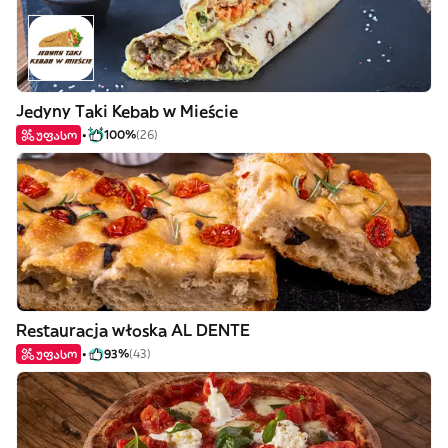
Jedyny Taki Kebab w Mieście
უფასო
100%
(26)
Restauracja włoska AL DENTE
უფასო
93%
(43)