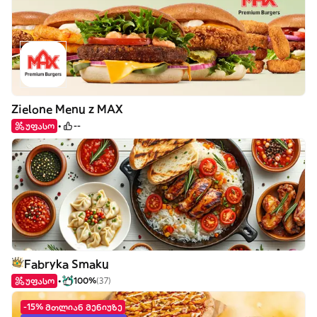
Zielone Menu z MAX
უფასო
--
Fabryka Smaku
უფასო
100%
(37)
-15% მთლიან მენიუზე