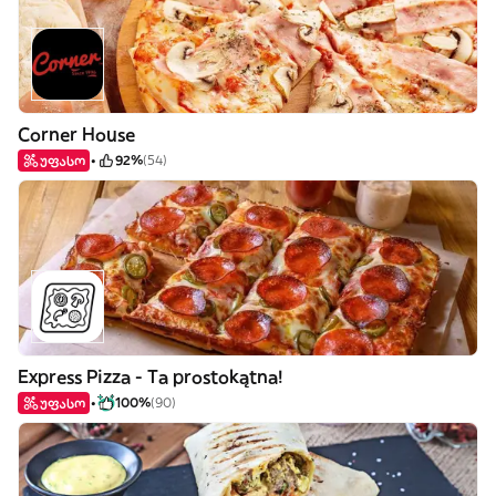
Corner House
უფასო
92%
(54)
Express Pizza - Ta prostokątna!
უფასო
100%
(90)