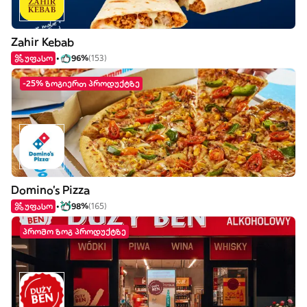
Zahir Kebab
უფასო
96%
(153)
-25% ზოგიერთ პროდუქტზე
Domino's Pizza
უფასო
98%
(165)
პრომო ზოგ პროდუქტზე