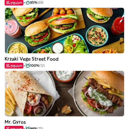
უფასო
95%
(69)
Krzaki Vege Street Food
უფასო
100%
(12)
Mr. Gyros
უფასო
99%
(75)