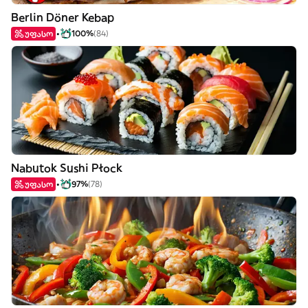
Berlin Döner Kebap
უფასო
100%
(84)
Nabutok Sushi Płock
უფასო
97%
(78)