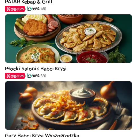
PATAR Kebap & Grill
უფასო
99%
(48)
Płocki Salonik Babci Krysi
უფასო
98%
(39)
Gary Babci Krysi Wyszogrodzka