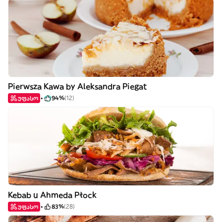
Pierwsza Kawa by Aleksandra Piegat
უფასო
94%
(12)
Kebab u Ahmeda Płock
უფასო
83%
(28)