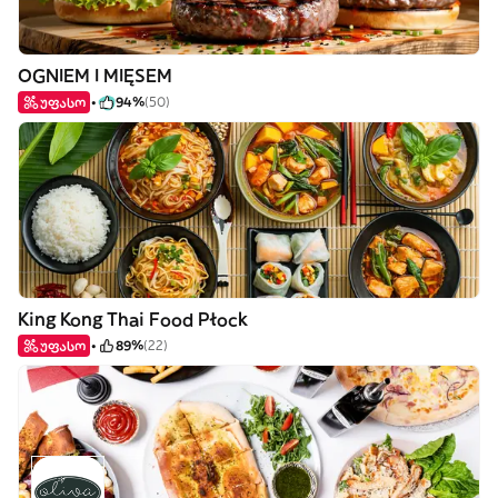
OGNIEM I MIĘSEM
უფასო
94%
(50)
King Kong Thai Food Płock
უფასო
89%
(22)