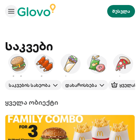
შესვლა
Საკვები
ბურგერები
ამერიკული
ქაბაბი
ხემსი
პიცა
საკვების სახეობა
დახარისხება
ყველაზე
ყველა ობიექტი