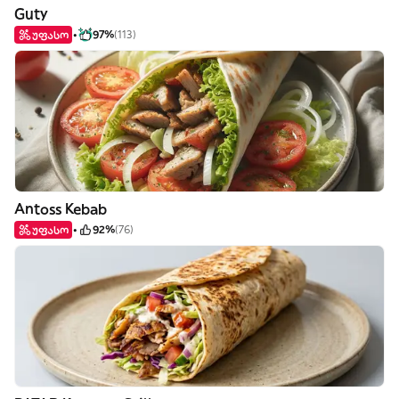
Guty
უფასო
97%
(113)
Antoss Kebab
უფასო
92%
(76)