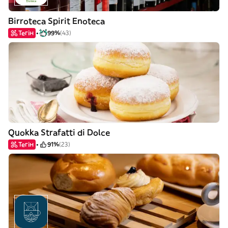
Birroteca Spirit Enoteca
Тегін
99%
(43)
Quokka Strafatti di Dolce
Тегін
91%
(23)