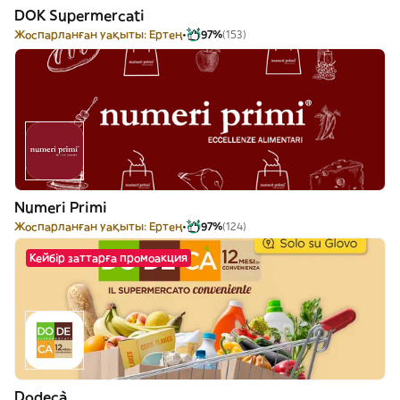
DOK Supermercati
Жоспарланған уақыты: Ертең
97%
(153)
Numeri Primi
Жоспарланған уақыты: Ертең
97%
(124)
Кейбір заттарға промоакция
Dodecà