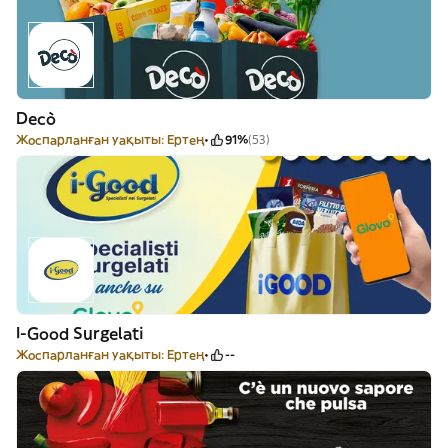
Decò
Жоспарланған уақыты: Ертең
91%
(53)
I-Good Surgelati
Жоспарланған уақыты: Ертең
--