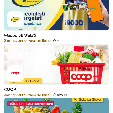
I-Good Surgelati
Жоспарланған уақыты: Ертең
--
COOP
Жоспарланған уақыты: Ертең
87%
(143)
Кейбір заттарға промоакция