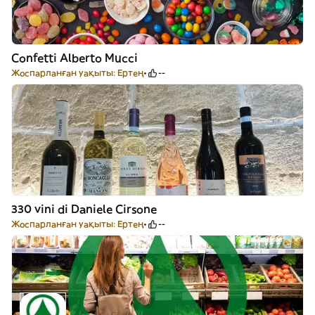
Confetti Alberto Mucci
Жоспарланған уақыты: Ертең
--
330 vini di Daniele Cirsone
Жоспарланған уақыты: Ертең
--