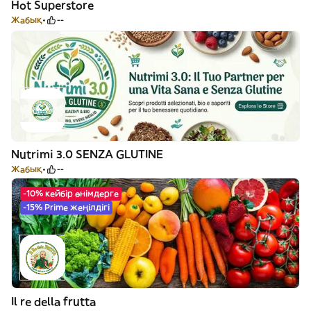
Hot Superstore
Жабық
--
Nutrimi 3.0 SENZA GLUTINE
Жабық
--
-10% кейбір өнімдерге
-15% Prime жеңілдігі
Il re della frutta