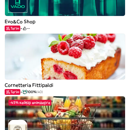
Evo&Co Shop
Тегін
--
Cornetteria Fittipaldi
Тегін
100%
(40)
-45% кейбір өнімдерге