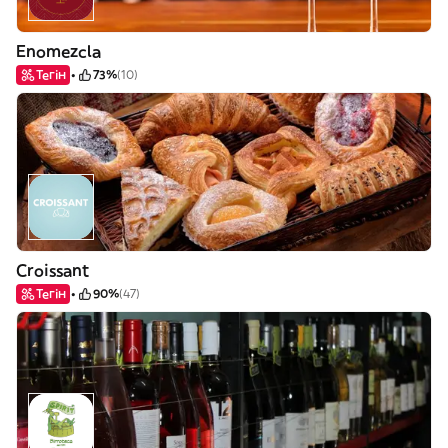
Enomezcla
Тегін
73%
(10)
Croissant
Тегін
90%
(47)