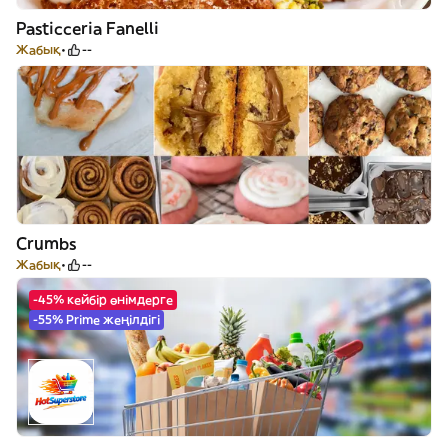
Pasticceria Fanelli
Жабық
--
Crumbs
Жабық
--
-45% кейбір өнімдерге
-55% Prime жеңілдігі