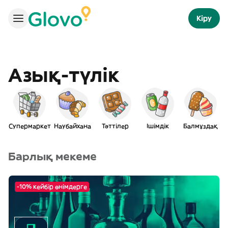
Кіру
Азық-түлік
Супермаркет
Наубайхана
Тәттілер
Ішімдік
Балмұздақ
Барлық мекеме
-10% кейбір өнімдерге