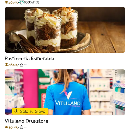
Жабық
100%
(10)
Pasticceria Esmeralda
Жабық
--
Vitulano Drugstore
Жабық
--