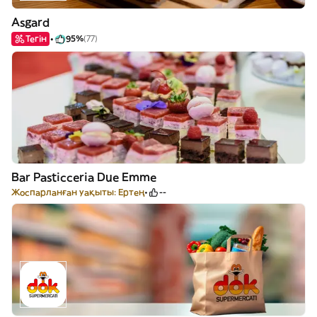
Asgard
Тегін
95%
(77)
Bar Pasticceria Due Emme
Жоспарланған уақыты: Ертең
--