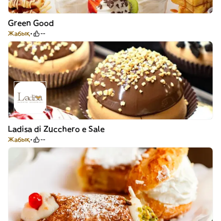
Green Good
Жабық
--
Ladisa di Zucchero e Sale
Жабық
--