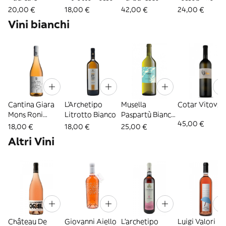
Barbaresco
Rosso
20,00 €
18,00 €
42,00 €
24,00 €
Vini bianchi
Cantina Giara
L'Archetipo
Musella
Cotar Vitovsk
Mons Roni
Litrotto Bianco
Paspartù Bianco
45,00 €
Cannitum
1LT
18,00 €
18,00 €
25,00 €
Altri Vini
Château De
Giovanni Aiello
L'archetipo
Luigi Valori