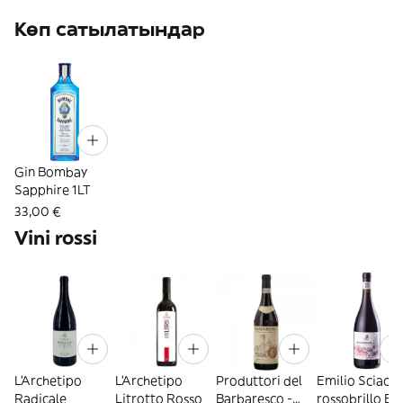
Көп сатылатындар
Gin Bombay
Sapphire 1LT
33,00 €
Vini rossi
L'Archetipo
L'Archetipo
Produttori del
Emilio Sciacca
Radicale
Litrotto Rosso
Barbaresco -
rossobrillo Et