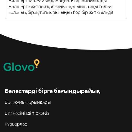
мөлшері бар. Уайымдамаңыз. Егер минималды
мөлшерге жетпей қалсаңыз, қосымша ақы төлей
саласыз, бірақ тапсырысыңыз бәрібір жеткізіледі!
Белестерді бірге бағындырайық
Бос жұмыс орындары
Бизнесіңізді тіркеңіз
Курьерлер