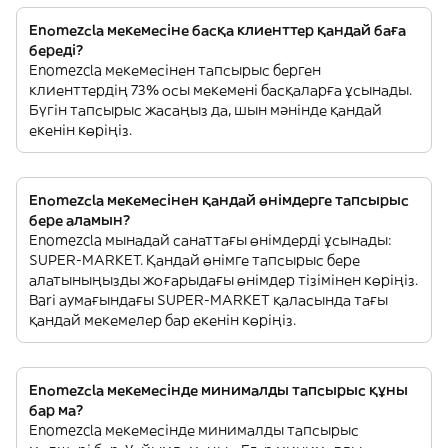
Enomezcla мекемесіне басқа клиенттер қандай баға
береді?
Enomezcla мекемесінен тапсырыс берген
клиенттердің 73% осы мекемені басқаларға ұсынады.
Бүгін тапсырыс жасаңыз да, шын мәнінде қандай
екенін көріңіз.
Enomezcla мекемесінен қандай өнімдерге тапсырыс
бере аламын?
Enomezcla мынадай санаттағы өнімдерді ұсынады:
SUPER-MARKET. Қандай өнімге тапсырыс бере
алатыныңызды жоғарыдағы өнімдер тізімінен көріңіз.
Bari аумағындағы SUPER-MARKET қаласында тағы
қандай мекемелер бар екенін көріңіз.
Enomezcla мекемесінде минималды тапсырыс құны
бар ма?
Enomezcla мекемесінде минималды тапсырыс