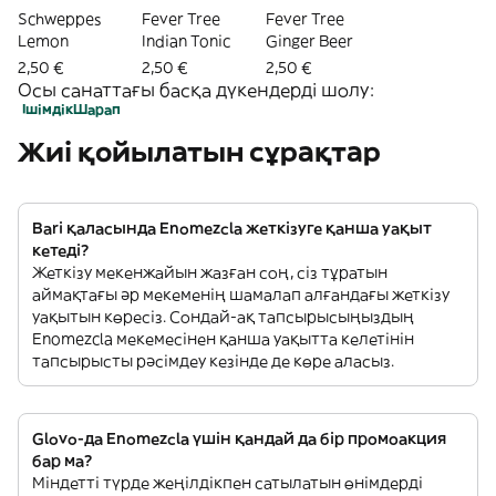
Schweppes
Fever Tree
Fever Tree
Lemon
Indian Tonic
Ginger Beer
2,50 €
2,50 €
2,50 €
Осы санаттағы басқа дүкендерді шолу:
Ішімдік
Шарап
Жиі қойылатын сұрақтар
Bari қаласында Enomezcla жеткізуге қанша уақыт
кетеді?
Жеткізу мекенжайын жазған соң, сіз тұратын
аймақтағы әр мекеменің шамалап алғандағы жеткізу
уақытын көресіз. Сондай-ақ тапсырысыңыздың
Enomezcla мекемесінен қанша уақытта келетінін
тапсырысты рәсімдеу кезінде де көре аласыз.
Glovo-да Enomezcla үшін қандай да бір промоакция
бар ма?
Міндетті түрде жеңілдікпен сатылатын өнімдерді