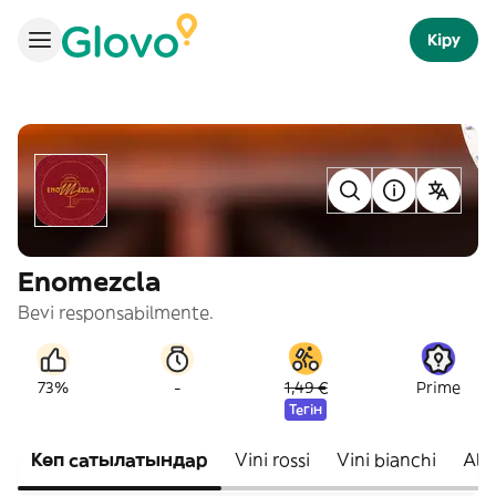
Кіру
Enomezcla
Bevi responsabilmente.
-
73%
1,49 €
Prime
Тегін
Көп сатылатындар
Vini rossi
Vini bianchi
Altr