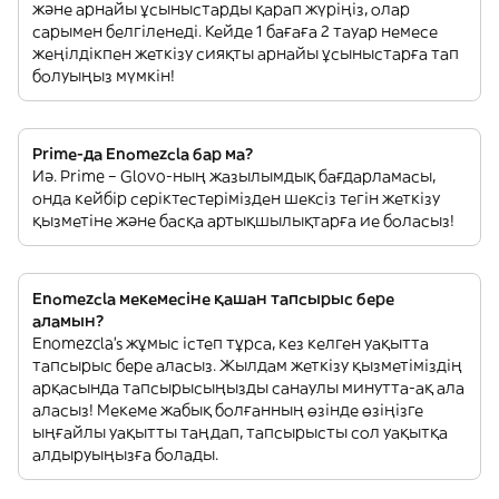
және арнайы ұсыныстарды қарап жүріңіз, олар
сарымен белгіленеді. Кейде 1 бағаға 2 тауар немесе
жеңілдікпен жеткізу сияқты арнайы ұсыныстарға тап
болуыңыз мүмкін!
Prime-да Enomezcla бар ма?
Иә. Prime – Glovo-ның жазылымдық бағдарламасы,
онда кейбір серіктестерімізден шексіз тегін жеткізу
қызметіне және басқа артықшылықтарға ие боласыз!
Enomezcla мекемесіне қашан тапсырыс бере
аламын?
Enomezcla’s жұмыс істеп тұрса, кез келген уақытта
тапсырыс бере аласыз. Жылдам жеткізу қызметіміздің
арқасында тапсырысыңызды санаулы минутта-ақ ала
аласыз! Мекеме жабық болғанның өзінде өзіңізге
ыңғайлы уақытты таңдап, тапсырысты сол уақытқа
алдыруыңызға болады.