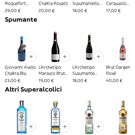
Roquefort
Chakra Rosato
Susumaniello
Cerasuolo
Corail Côtes de
Rosato
d'Abruzzo
29,00 €
20,00 €
18,00 €
17,00 €
Provence Rosé
Spumante
Giovanni Aiello
L'Archetipo
L'Archetipo
Brut Dargent
Chakra Blu
Marasco Brut
Susumante
Rosé
Nature
Rosato Marasco
23,00 €
19,00 €
18,00 €
40,00 €
Brut
Altri Superalcolici