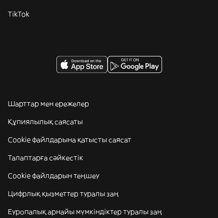
TikTok
Шарттар мен ережелер
Құпиялылық саясаты
Cookie файлдарына қатысты саясат
Талаптарға сәйкестік
Cookie файлдарын теңшеу
Цифрлық қызметтер туралы заң
Еуропалық арнайы мүмкіндіктер туралы заң