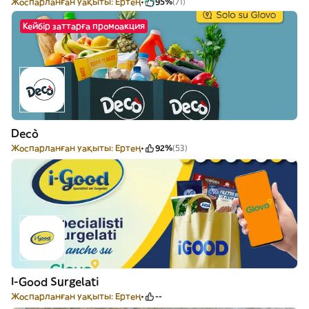
Жоспарланған уақыты: Ертең
95%
(71)
Кейбір заттарға промоакция
Decò
Жоспарланған уақыты: Ертең
92%
(53)
I-Good Surgelati
Жоспарланған уақыты: Ертең
--