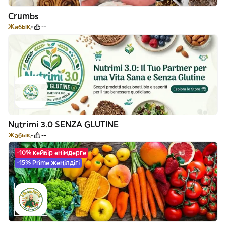
Crumbs
Жабық
--
Nutrimi 3.0 SENZA GLUTINE
Жабық
--
-10% кейбір өнімдерге
-15% Prime жеңілдігі