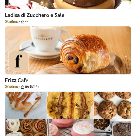
Ladisa di Zucchero e Sale
Жабық
--
Frizz Cafe
Жабық
84%
(13)