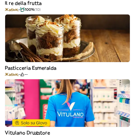
Il re della frutta
Жабық
100%
(10)
Pasticceria Esmeralda
Жабық
--
Vitulano Drugstore