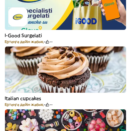
I-Good Surgelati
Ертеңге дейін жабық
--
Italian cupcakes
Ертеңге дейін жабық
--