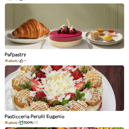
Pafpastry
Жабық
--
Pasticceria Perulli Eugenio
Жабық
100%
(17)