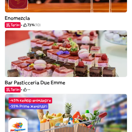
Enomezcla
Тегін
73%
(10)
Bar Pasticceria Due Emme
Тегін
--
-45% кейбір өнімдерге
-55% Prime жеңілдігі