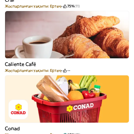
Жоспарланған уақыты: Ертең
75%
(11)
Caliente Cafè
Жоспарланған уақыты: Ертең
--
Conad