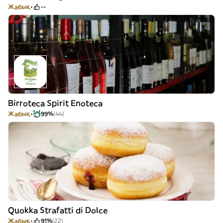
Жабық
--
Birroteca Spirit Enoteca
Жабық
99%
(44)
Quokka Strafatti di Dolce
Жабық
91%
(22)