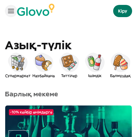
Кіру
Азық-түлік
Супермаркет
Наубайхана
Тәттілер
Ішімдік
Балмұздақ
Барлық мекеме
-10% кейбір өнімдерге