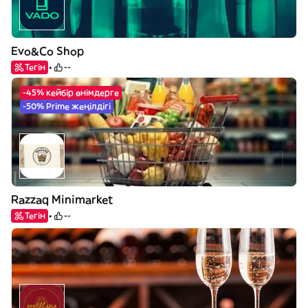
Evo&Co Shop
Тегін
--
-45% кейбір өнімдерге
-50% Prime жеңілдігі
Razzaq Minimarket
Тегін
--