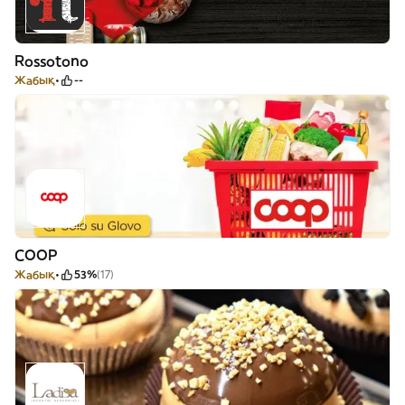
Rossotono
Жабық
--
COOP
Жабық
53%
(17)