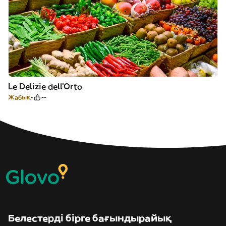
Le Delizie dell’Orto
Жабық
--
Белестерді бірге бағындырайық