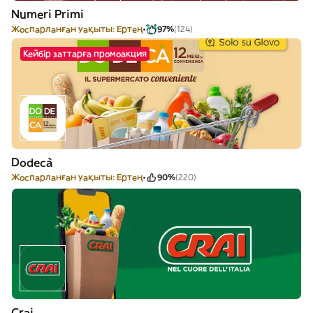
Numeri Primi
Жоспарланған уақыты: Ертең
97%
(124)
Кейбір заттарға промоакция
Dodecà
Жоспарланған уақыты: Ертең
90%
(220)
Crai