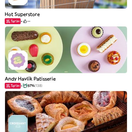
Hot Superstore
Тегін
--
Andy Havlík Patisserie
Тегін
97%
(138)