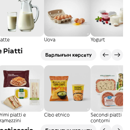
Latte
Uova
Yogurt
 Piatti
Барлығын көрсету
rimi piatti e
Cibo etnico
Secondi piatti e
ramezzini
contorni