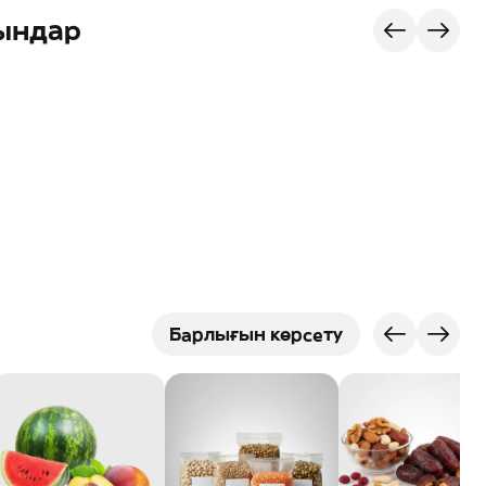
ындар
Барлығын көрсету