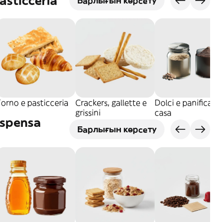
asticceria
Барлығын көрсету
orno e pasticceria
Crackers, gallette e
Dolci e panificati 
grissini
casa
ispensa
Барлығын көрсету