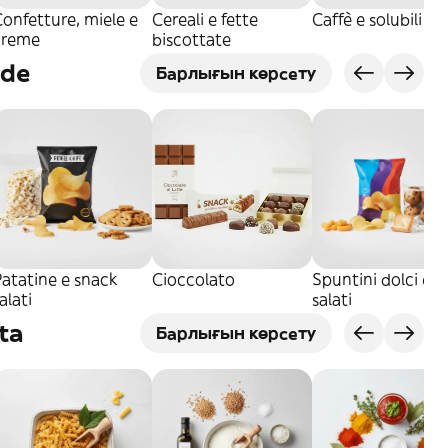
onfetture, miele e
Cereali e fette
Caffè e solubili
creme
biscottate
nde
Барлығын көрсету
atatine e snack
Cioccolato
Spuntini dolci e
alati
salati
ta
Барлығын көрсету