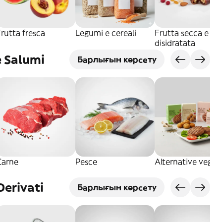
rutta fresca
Legumi e cereali
Frutta secca e
disidratata
e Salumi
Барлығын көрсету
Carne
Pesce
Alternative vegeta
Derivati
Барлығын көрсету