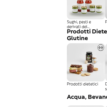
Sughi, pesti e
derivati del
Prodotti Diete
pomodoro
Glutine
Prodotti dietetici
D
s
Acqua, Bevand