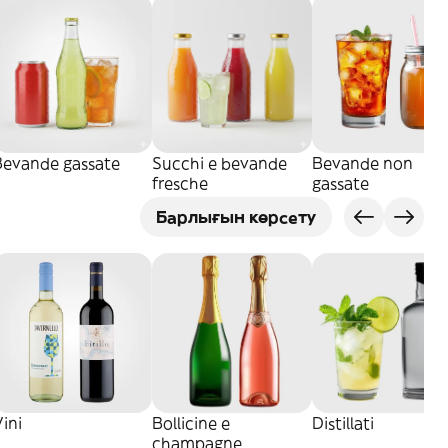
Bevande gassate
Succhi e bevande
Bevande non
fresche
gassate
Барлығын көрсету
ini
Bollicine e
Distillati
champagne