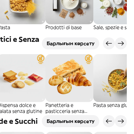
Pasta
Prodotti di base
Sale, spezie e sals
tici e Senza
Барлығын көрсету
ispensa dolce e
Panetteria e
Pasta senza gluti
alata senza glutine
pasticceria senza
glutine
e e Succhi
Барлығын көрсету