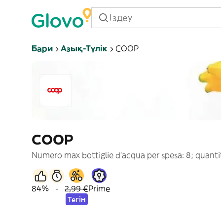
Бари
Азық-Түлік
COOP
COOP
Numero max bottiglie d'acqua per spesa: 8; quantit
84%
-
2,99 €
Prime
Тегін