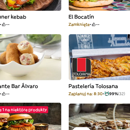
nner kebab
El Bocatín
--
Zamknięte
--
ante Bar Álvaro
Pastelería Tolosana
--
Zaplanuj na: 8:30
99%
(32)
e 1 na niektóre produkty