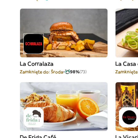
La Corralaza
La Casa 
Zamknięte do: Środa
98%
(73)
Zamknięte
De Frida Café
La Vicar