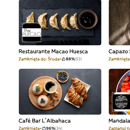
Restaurante Macao Huesca
Capazo 
Zamknięte do: Środa
88%
(53)
Zamknięte
Café Bar L´Albahaca
Mandala
Zamknięte
96%
(34)
Zaplanuj n