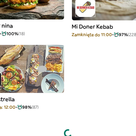
 nina
Mi Doner Kebab
100%
(18)
Zamknięte do 11:00
97%
(228
trella
a: 12:00
98%
(87)