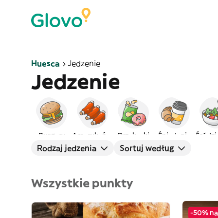
Huesca
Jedzenie
Jedzenie
Burgery
Amerykańskie
Przekąski
Śniadanie
Śródz
Rodzaj jedzenia
Sortuj według
Wszystkie punkty
-50% na