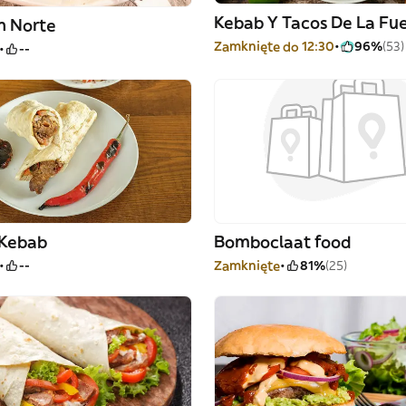
Kebab Y Tacos De La Fu
ín Norte
Zamknięte do 12:30
96%
(53)
--
 Kebab
Bomboclaat food
--
Zamknięte
81%
(25)