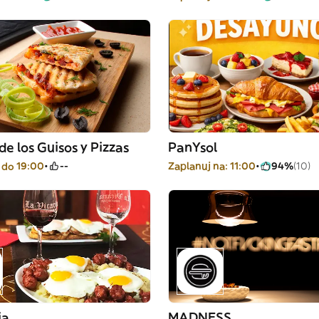
de los Guisos y Pizzas
PanYsol
 do 19:00
--
Zaplanuj na: 11:00
94%
(10)
ia
MADNESS