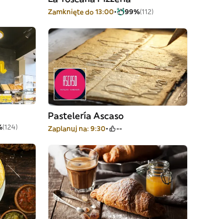
Zamknięte do 13:00
99%
(112)
Pastelería Ascaso
%
(124)
Zaplanuj na: 9:30
--