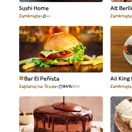
Sushi Home
Alt Berl
Zamknięte
--
Zamknięte
Bar El Peñista
Ali King
Zaplanuj na: Środa
94%
(64)
Zamknięte