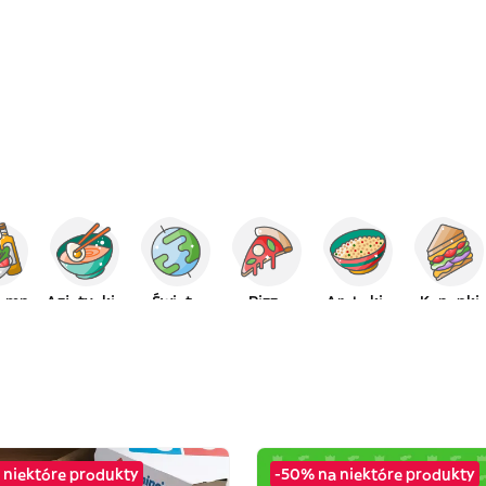
iemne
Azjatyckie
Świata
Pizza
Arabskie
Kanapki
 niektóre produkty
-50% na niektóre produkty