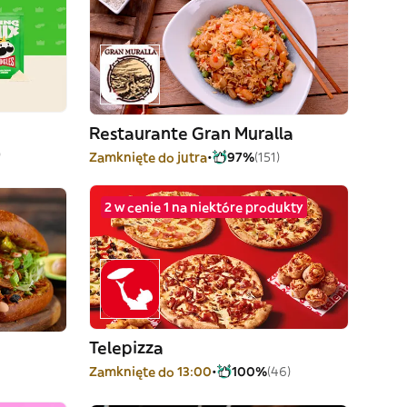
Restaurante Gran Muralla
)
Zamknięte do jutra
97%
(151)
2 w cenie 1 na niektóre produkty
Telepizza
Zamknięte do 13:00
100%
(46)