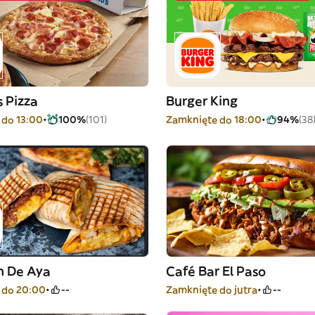
 Pizza
Burger King
 do 13:00
100%
(101)
Zamknięte do 18:00
94%
(38
n De Aya
Café Bar El Paso
 do 20:00
--
Zamknięte do jutra
--