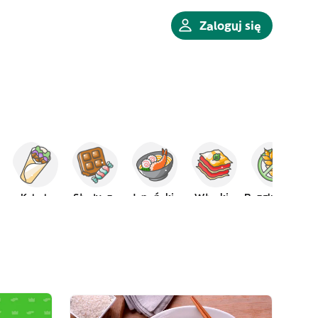
Zaloguj się
Kebab
Słodycze
Japońskie
Włoskie
Bezglutenowe