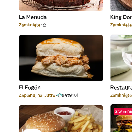
La Menuda
King Do
Zamknięte
--
Zamknięte
El Fogón
Restaur
Zaplanuj na: Jutro
94%
(10)
Zamknięte
2 w ceni