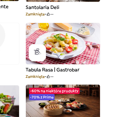
ente
Santolaria Deli
Zamknięte
--
Tabula Rasa | Gastrobar
Zamknięte
--
-60% na niektóre produkty
-70% z Prime