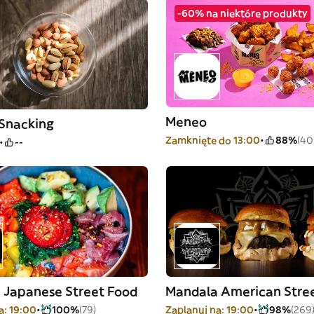
-60% na niektóre produkty
Meneo
Snacking
Zamknięte do 13:00
88%
(40
--
 Japanese Street Food
Mandala American Stre
a: 19:00
100%
(79)
Zaplanuj na: 19:00
98%
(269