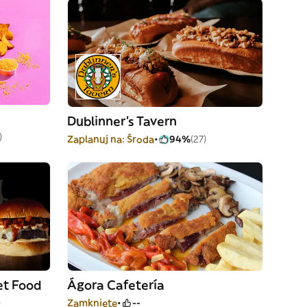
Dublinner's Tavern
)
Zaplanuj na: Środa
94%
(27)
et Food
Ágora Cafetería
)
Zamknięte
--