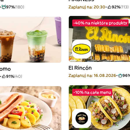
97%
(180)
Zaplanuj na: 20:30
92%
(113)
-40% na niektóre produkty
El Rincón
Momo
Zaplanuj na: 16.08.2026
96
91%
(40)
-10% na całe menu