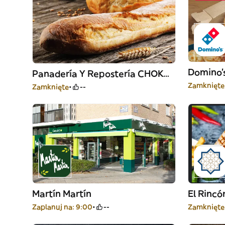
Domino's
Panadería Y Repostería CHOKOPAN
Zamknięte
Zamknięte
--
Martín Martín
El Rincó
Zaplanuj na: 9:00
--
Zamknięte