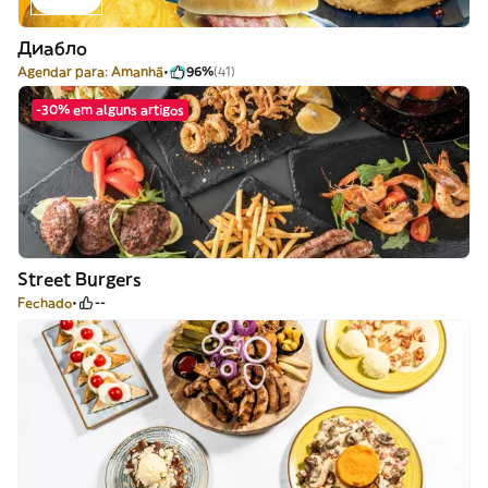
Диабло
Agendar para: Amanhã
96%
(41)
-30% em alguns artigos
Street Burgers
Fechado
--