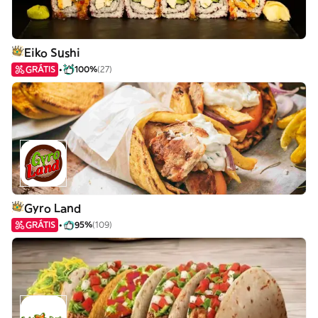
Eiko Sushi
GRÁTIS
100%
(27)
Gyro Land
GRÁTIS
95%
(109)