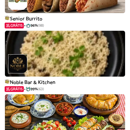
Senior Burrito
GRÁTIS
96%
(98)
Noble Bar & Kitchen
GRÁTIS
99%
(63)