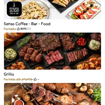
Senso Coffee - Bar - Food
Fechado
90%
(31)
Grillo
Fechado até amanhã
--