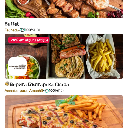
Buffet
Fechado
100%
(10)
-24% em alguns artigos
Верига Българска Скара
Agendar para: Amanhã
100%
(15)