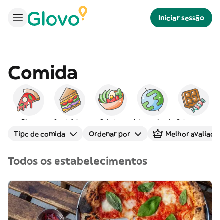
Iniciar sessão
Comida
Pizza
Sanduíches
Saladas
Internacional
Sobremesas
Tipo de comida
Ordenar por
Melhor avaliado
Todos os estabelecimentos