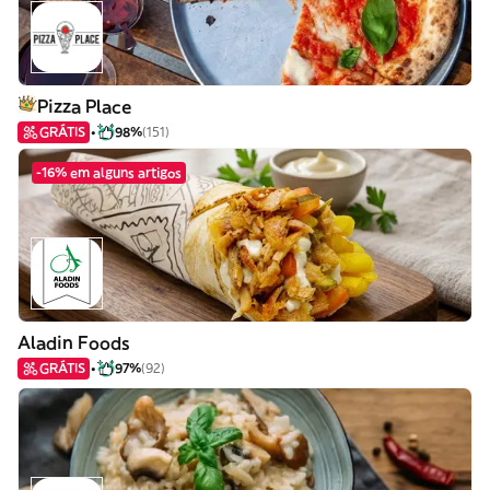
Pizza Place
GRÁTIS
98%
(151)
-16% em alguns artigos
Aladin Foods
GRÁTIS
97%
(92)