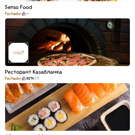
Senso Food
Fechado
--
Ресторант Казабланка
Fechado
92%
(17)