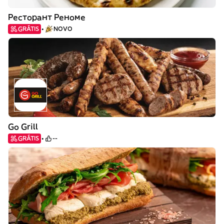
Ресторант Реноме
GRÁTIS
NOVO
Go Grill
GRÁTIS
--