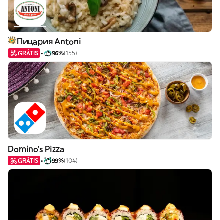
Пицария Antoni
GRÁTIS
96%
(155)
Domino's Pizza
GRÁTIS
99%
(104)