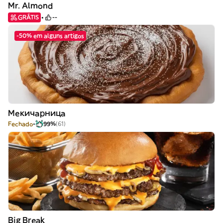
Mr. Almond
GRÁTIS
--
-50% em alguns artigos
Мекичарница
Fechado
99%
(61)
Big Break