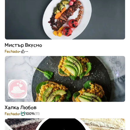
Мистър Вкусно
Fechado
--
Хапка Любов
Fechado
100%
(11)