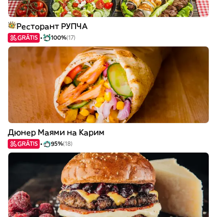
Ресторант РУПЧА
GRÁTIS
100%
(17)
Дюнер Маями на Карим
GRÁTIS
95%
(18)