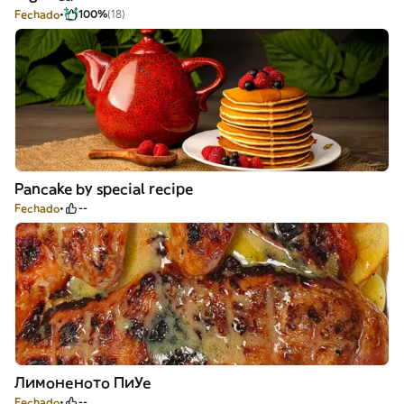
Fechado
100%
(18)
Pancake by special recipe
Fechado
--
Лимоненото ПиУе
Fechado
--