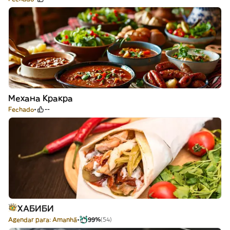
Механа Кракра
Fechado
--
ХАБИБИ
Agendar para: Amanhã
99%
(54)