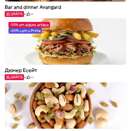
Bar and dinner Avangard
GRÁTIS
--
-10% em alguns artigos
-20% com o Prime
Дюнер Есейт
GRÁTIS
--