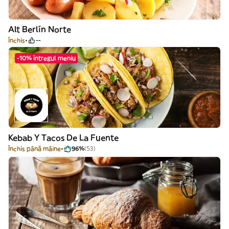
Alt Berlín Norte
Închis
--
-10% întregul meniu
Kebab Y Tacos De La Fuente
Închis până mâine
96%
(53)