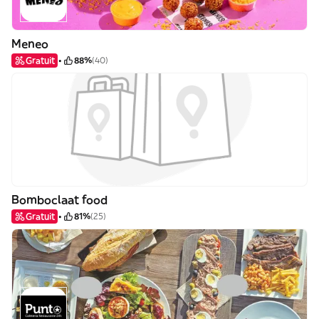
Meneo
Gratuit
88%
(40)
Bomboclaat food
Gratuit
81%
(25)