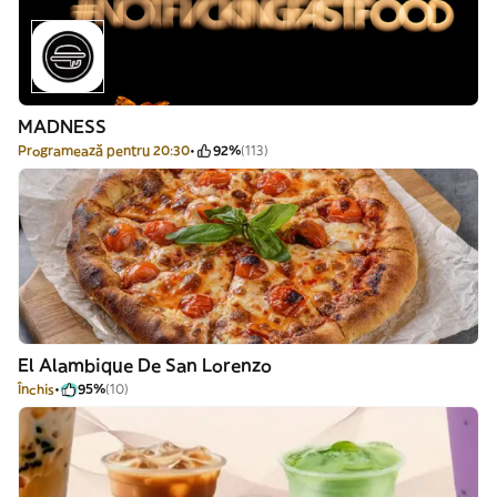
MADNESS
Programează pentru 20:30
92%
(113)
El Alambique De San Lorenzo
Închis
95%
(10)