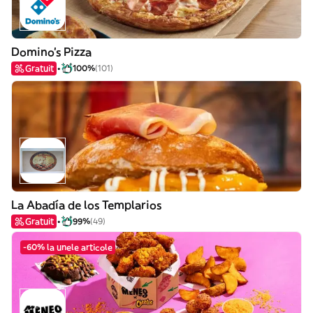
Domino's Pizza
Gratuit
100%
(101)
La Abadía de los Templarios
Gratuit
99%
(49)
-60% la unele articole