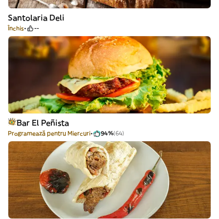
Santolaria Deli
Închis
--
Bar El Peñista
Programează pentru Miercuri
94%
(64)