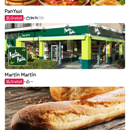
PanYsol
Gratuit
94%
(10)
Martín Martín
Gratuit
--