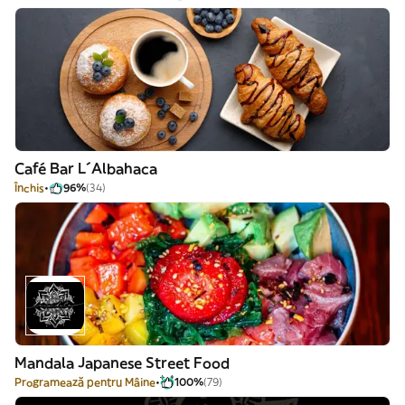
Café Bar L´Albahaca
Închis
96%
(34)
Mandala Japanese Street Food
Programează pentru Mâine
100%
(79)