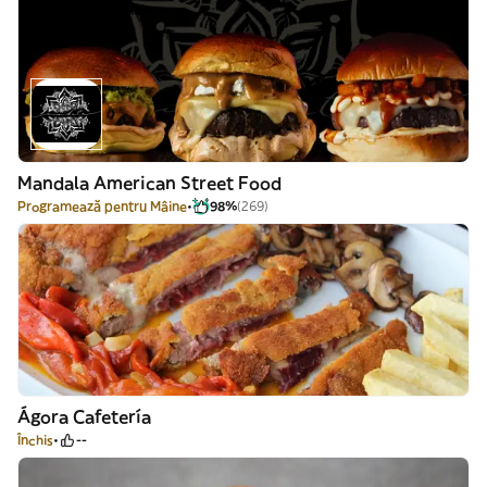
Mandala American Street Food
Programează pentru Mâine
98%
(269)
Ágora Cafetería
Închis
--