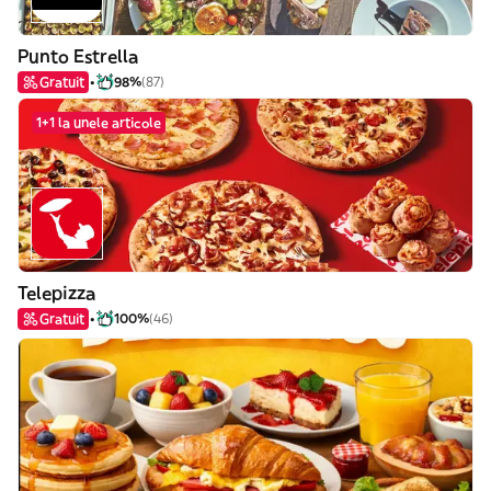
Punto Estrella
Gratuit
98%
(87)
1+1 la unele articole
Telepizza
Gratuit
100%
(46)