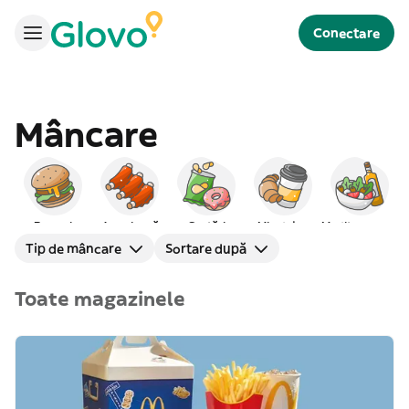
Conectare
Mâncare
Burgeri
Americană
Gustări
Mic dejun
Mediteraneană
Tip de mâncare
Sortare după
Toate magazinele