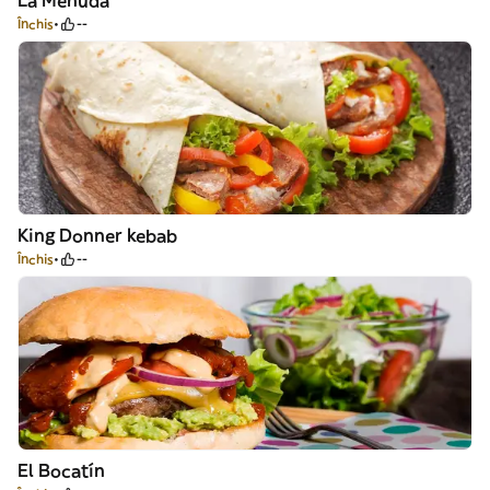
La Menuda
Închis
--
King Donner kebab
Închis
--
El Bocatín