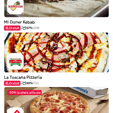
Mi Doner Kebab
Gratuit
97%
(228)
La Toscana Pizzería
Gratuit
99%
(112)
-50% la unele articole