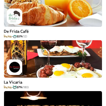
De Frida Café
Închis
93%
(12)
La Vicaria
Închis
97%
(180)