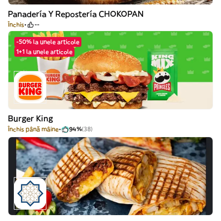
Panadería Y Repostería CHOKOPAN
Închis
--
-50% la unele articole
1+1 la unele articole
Burger King
Închis până mâine
94%
(38)