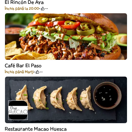
El Rincón De Aya
Închis până la 20:00
--
Café Bar El Paso
Închis până Marți
--
Restaurante Macao Huesca