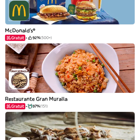
McDonald's®
Gratuit
92%
(500+)
Restaurante Gran Muralla
Gratuit
97%
(151)