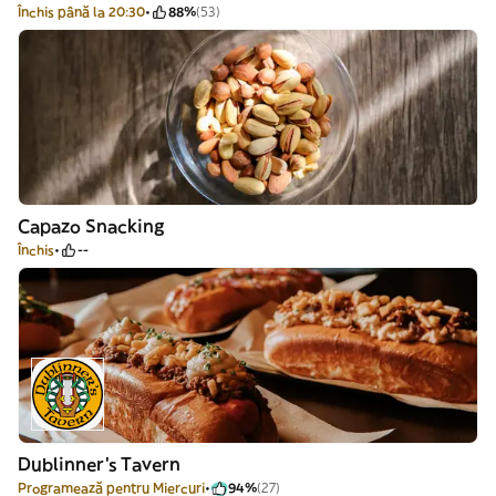
Închis până la 20:30
88%
(53)
Capazo Snacking
Închis
--
Dublinner's Tavern
Programează pentru Miercuri
94%
(27)