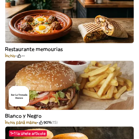
Restaurante memourias
Închis
--
Blanco y Negro
Închis până mâine
90%
(15)
1+1 la unele articole