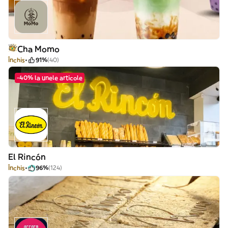
Cha Momo
Închis
91%
(40)
-40% la unele articole
El Rincón
Închis
96%
(124)