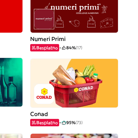
Numeri Primi
Besplatno
84%
(17)
Conad
Besplatno
95%
(73)