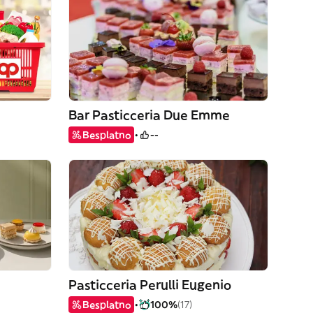
Bar Pasticceria Due Emme
Besplatno
--
Pasticceria Perulli Eugenio
Besplatno
100%
(17)