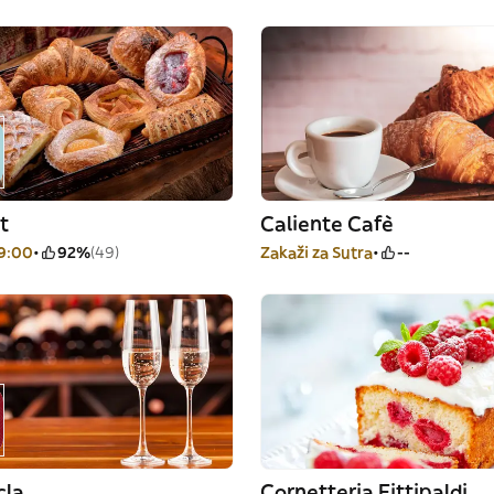
t
Caliente Cafè
19:00
92%
(49)
Zakaži za Sutra
--
cla
Cornetteria Fittipaldi