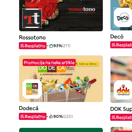
Decò
Rossotono
Bespla
Besplatno
93%
(211)
Promocija na neke artikle
Dodecà
DOK Sup
Besplatno
90%
(220)
Bespla