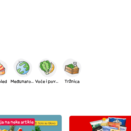
oled
Međunarodna
Voće i povrće
Tržnica
a na neke artikle