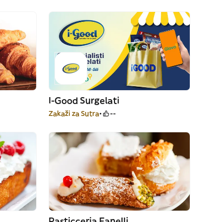
I-Good Surgelati
Zakaži za Sutra
--
Pasticceria Fanelli