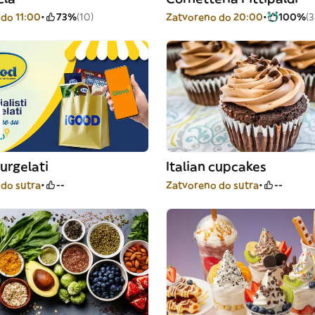
do 11:00
73%
(10)
Zatvoreno do 20:00
100%
(3
urgelati
Italian cupcakes
do sutra
--
Zatvoreno do sutra
--