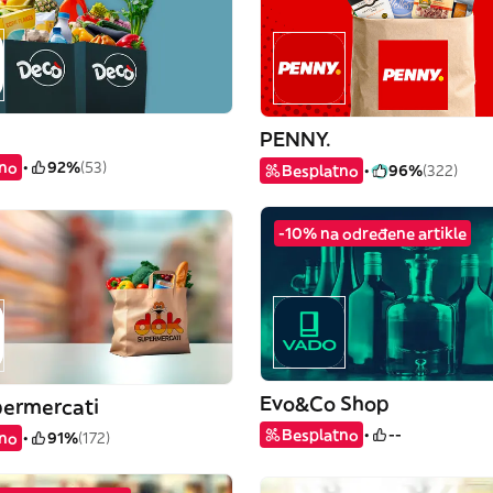
PENNY.
tno
92%
(53)
Besplatno
96%
(322)
-10% na određene artikle
Evo&Co Shop
ermercati
Besplatno
--
tno
91%
(172)