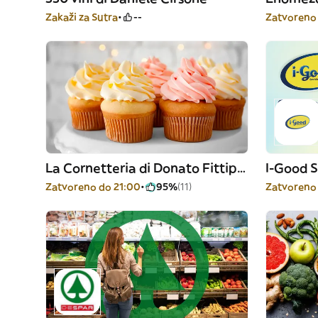
Zakaži za Sutra
--
Zatvoreno 
La Cornetteria di Donato Fittipaldi
I-Good S
Zatvoreno do 21:00
95%
(11)
Zatvoreno 