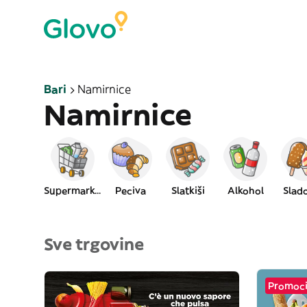
Bari
Namirnice
Namirnice
Supermarket
Peciva
Slatkiši
Alkohol
Slad
Sve trgovine
Promocij