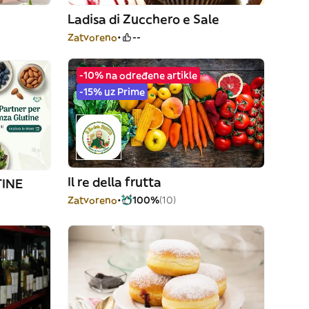
Ladisa di Zucchero e Sale
Zatvoreno
--
-10% na određene artikle
-15% uz Prime
Il re della frutta
TINE
Zatvoreno
100%
(10)