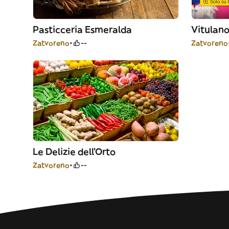
Pasticceria Esmeralda
Vitulano
Zatvoreno
--
Zatvoreno
Le Delizie dell’Orto
Zatvoreno
--