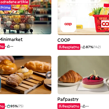
 određene artikle
 Prime
Minimarket
COOP
tno
--
Besplatno
87%
(142)
Pafpastry
tno
95%
(75)
Besplatno
--