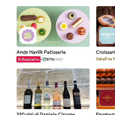
Andy Havlík Patisserie
Croissan
Zakaži za 
Besplatno
97%
(140)
330 vini di Daniele Cirsone
Enomez