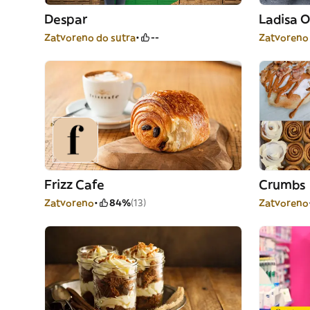
Despar
Ladisa O
Zatvoreno do sutra
--
Zatvoreno
Frizz Cafe
Crumbs
Zatvoreno
84%
(13)
Zatvoreno