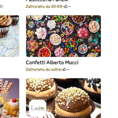
8)
Zatvoreno do 20:00
--
Confetti Alberto Mucci
Zatvoreno do sutra
--