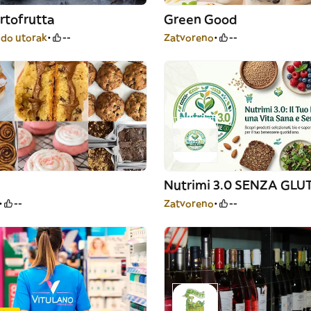
rtofrutta
Green Good
 do utorak
--
Zatvoreno
--
Nutrimi 3.0 SENZA GLU
--
Zatvoreno
--