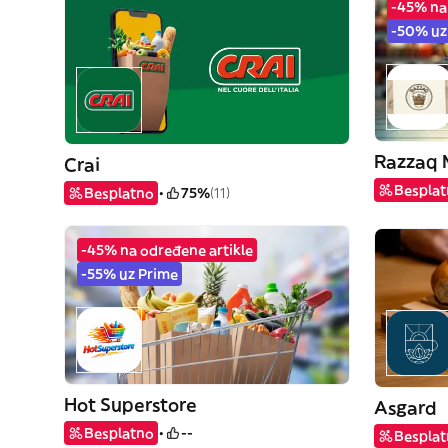
-45% na
-50% uz
Razzaq 
Crai
Bespla
Besplatno
75%
(11)
-45% na određene artikle
-55% uz Prime
Hot Superstore
Asgard
Besplatno
--
Bespla