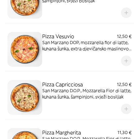
šampinjoni, svježi bosiljak
Pizza Vesuvio
12,50 €
San Marzano DOP, mozzarella fior di latte,
kuhana šunka, extra djevičansko maslinovo
ulje, grana padano DOP, svježi bosiljak
Pizza Capricciosa
12,50 €
San Marzano D.O.P., Mozzarella Fior di latte,
kuhana šunka, šampinjoni, svježi bosiljak
Pizza Margherita
11,30 €
San Marzano D.O.P., Mozzarella Fior di latte,