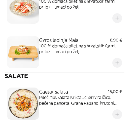
100 % domaća piletina s hrvatskih farmi,
prilozi i umaci po želji
Gyros lepinja Mala
8,90 €
100 % domaća piletina s hrvatskih farmi,
prilozi i umaci po želji
SALATE
Caesar salata
15,00 €
Pileći file, salata Kristal, cherry rajčica,
pečena panceta, Grana Padano, krutoni,
Caesar umak