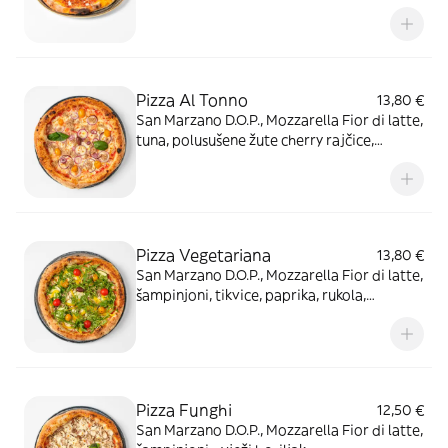
Pizza Al Tonno
13,80 €
San Marzano D.O.P., Mozzarella Fior di latte,
tuna, polusušene žute cherry rajčice,
ljubičasti luk, svježi bosiljak, masline
Pizza Vegetariana
13,80 €
San Marzano D.O.P., Mozzarella Fior di latte,
šampinjoni, tikvice, paprika, rukola,
polusušene žute cherry rajčice, cherry
rajčica, svježi bosiljak, masline
Pizza Funghi
12,50 €
San Marzano D.O.P., Mozzarella Fior di latte,