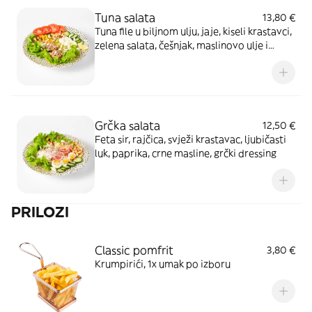
Tuna salata
13,80 €
Tuna file u biljnom ulju, jaje, kiseli krastavci,
zelena salata, češnjak, maslinovo ulje i
jabučni ocat
Grčka salata
12,50 €
Feta sir, rajčica, svježi krastavac, ljubičasti
luk, paprika, crne masline, grčki dressing
PRILOZI
Classic pomfrit
3,80 €
Krumpirići, 1x umak po izboru