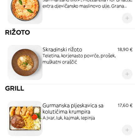
extra djevičansko maslinovo ulje, Grana
Padano, svježi bosiljak
RIŽOTO
Skradinski rižoto
18,90 €
Teletina, korjenasto povrće, prošek,
muškatni oraščić
GRILL
Gurmanska pljeskavica sa
17,60 €
kolutićima krumpira
Ajvar, luk, kajmak, lepinja