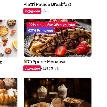
Pietri Palace Breakfast
უფასო
--
-10% ზოგიერთ პროდუქტზე
-20% Prime-ით
Crêperie Monalisa
t
უფასო
95%
(83)