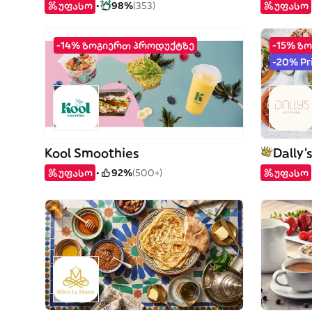
უფასო
98%
(353)
უფასო
-14% ზოგიერთ პროდუქტზე
-15% ზ
-20% P
Kool Smoothies
Dally'
უფასო
92%
(500+)
უფასო