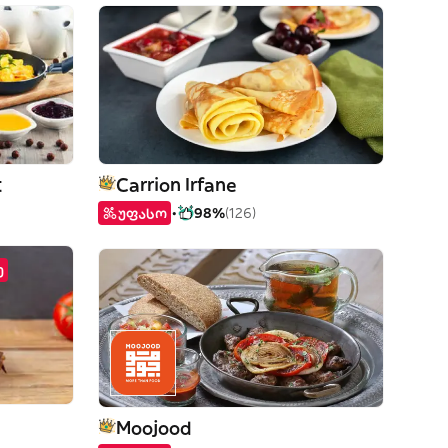
t
Carrion Irfane
უფასო
98%
(126)
ე
Moojood