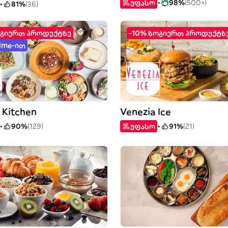
უფასო
98%
(500+)
81%
(36)
ოგიერთ პროდუქტზე
-10% ზოგიერთ პროდუქტზ
rime-ით
s Kitchen
Venezia Ice
90%
(129)
უფასო
91%
(21)