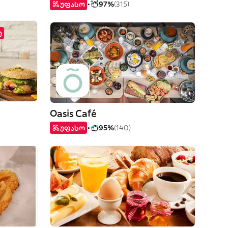
უფასო
97%
(315)
ე
Oasis Café
უფასო
95%
(140)