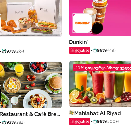
Dunkin'
უფასო
96%
(419)
97%
(2k+)
-10% ზოგიერთ პროდუქტზ
Mahlabat Al Riyad
HATCH- Restaurant & Café Breakfast . Brunch . Coffee
უფასო
96%
(500+)
93%
(382)