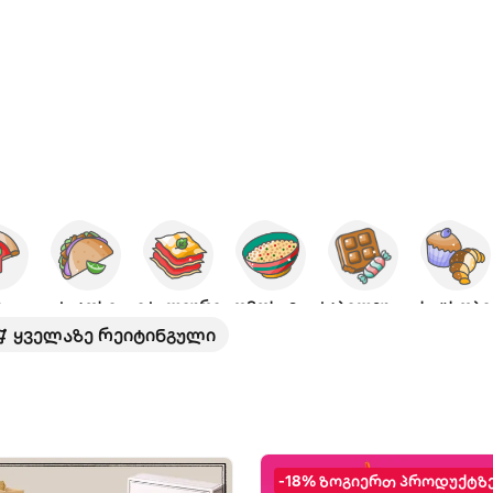
ცა
ტაკოსი
იტალიური
აღმოსავლური
ტკბილეული
საცხობი
ყველაზე რეიტინგული
-18% ზოგიერთ პროდუქტზ