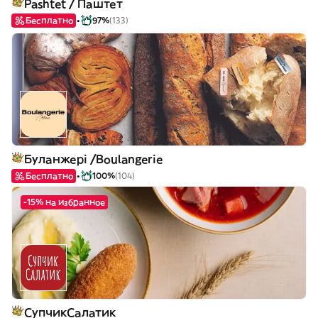
Pashtet / Паштет
Бесплатно
97%
(133)
Буланжері /Boulangerie
Бесплатно
100%
(104)
-15% на избранное
СупчикСалатик