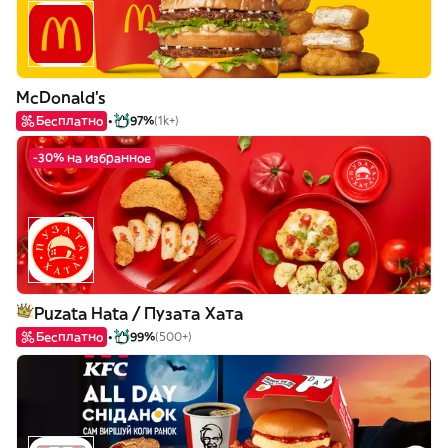
McDonald's
Бесплатно
97%
(1k+)
-30% на избранное
Puzata Hata / Пузата Хата
Бесплатно
99%
(500+)