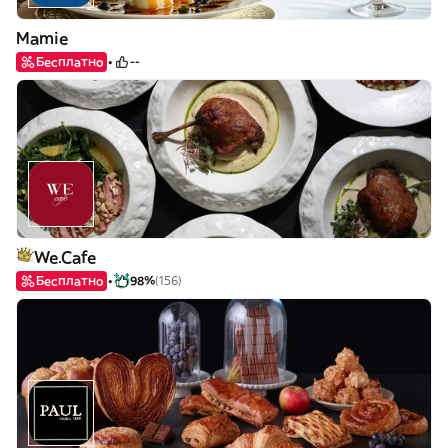
Mamie
Бесплатно
--
We.Cafe
Бесплатно
98%
(156)