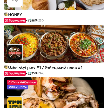
HONEY
Бесплатно
98%
(230)
Uzbetskyi plov #1 / Узбецький плов #1
Бесплатно
95%
(269)
-15% на избранное
-20% с Prime