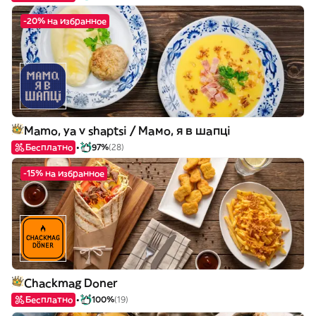
-20% на избранное
Mamo, ya v shaptsi / Мамо, я в шапці
Бесплатно
97%
(28)
-15% на избранное
Chackmag Doner
Бесплатно
100%
(19)