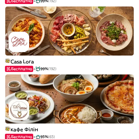
Бесплатно
99%
(192)
Casa Lora
Бесплатно
99%
(192)
кафе Філін
Бесплатно
95%
(65)