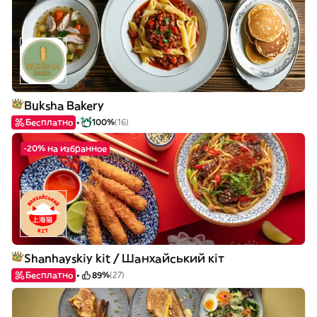
Buksha Bakery
Бесплатно
100%
(16)
-20% на избранное
Shanhayskiy kit / Шанхайський кіт
Бесплатно
89%
(27)