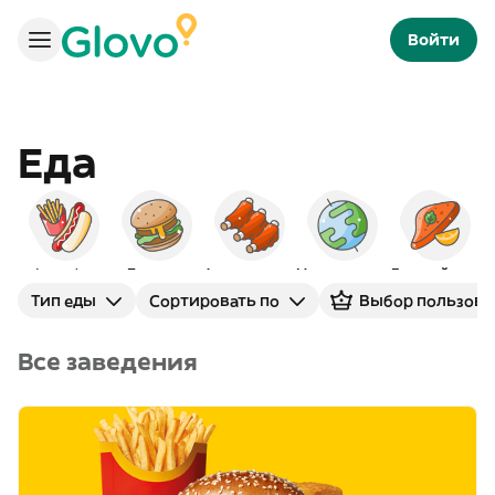
Войти
Еда
Фаст-фуд
Бургеры
Американская
Международная
Европейская
Тип еды
Сортировать по
Выбор пользова
Все заведения