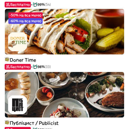
Бесплатно
99%
(54)
-50% на все меню
-60% на все меню
Doner Time
Бесплатно
98%
(33)
Публіцист / Publicist