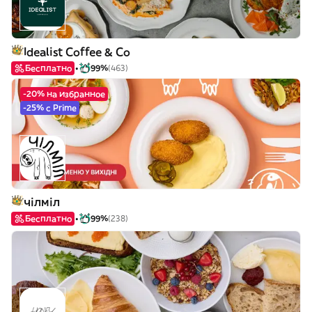
Idealist Coffee & Co
Бесплатно
99%
(463)
-20% на избранное
-25% с Prime
чілміл
Бесплатно
99%
(238)