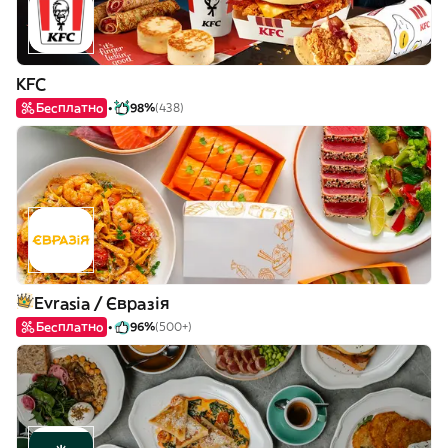
KFC
Бесплатно
98%
(438)
Evrasia / Євразія
Бесплатно
96%
(500+)