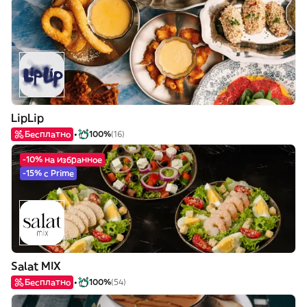
LipLip
Бесплатно
100%
(16)
-10% на избранное
-15% с Prime
Salat MIX
Бесплатно
100%
(54)