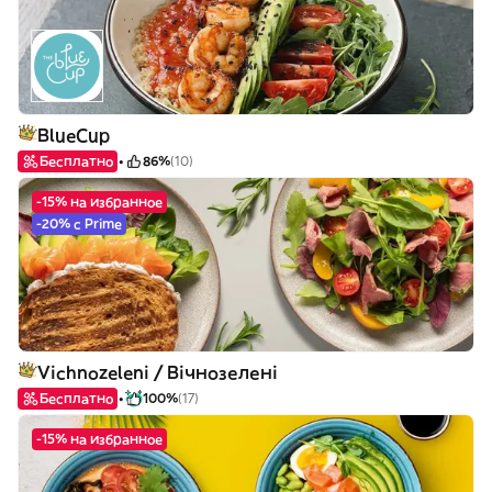
BlueCup
Бесплатно
86%
(10)
-15% на избранное
-20% с Prime
Vichnozeleni / Вічнозелені
Бесплатно
100%
(17)
-15% на избранное