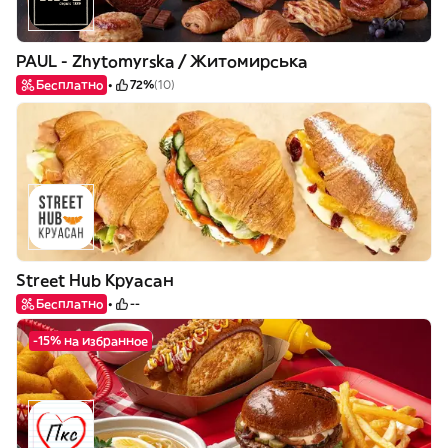
PAUL - Zhytomyrska / Житомирська
Бесплатно
72%
(10)
Street Hub Круасан
Бесплатно
--
-15% на избранное