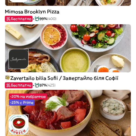
Mimosa Brooklyn Pizza
Бесплатно
99%
(400)
Zavertailo bilia Sofii / Завертайло біля Софії
Бесплатно
97%
(425)
-20% на избранное
-25% с Prime