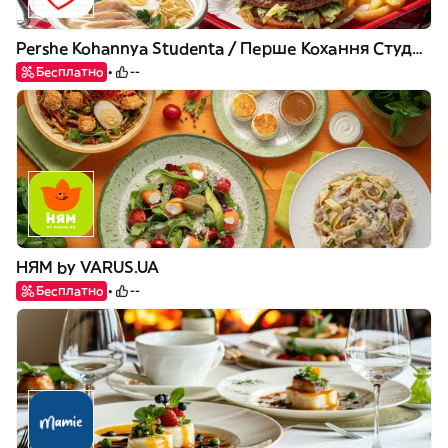
Pershe Kohannya Studenta / Перше Кохання Студента
Бесплатно
--
НЯМ by VARUS.UA
Бесплатно
--